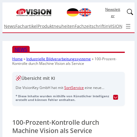
Newslett
Linked
er
News
Fachartikel
Produktneuheiten
Fachzeitschrift
inVISION Top I
NEWS
Home
»
Industrielle Bildverarbeitungssysteme
»
100-Prozent-
Kontrolle durch Machine Vision als Service
Übersicht mit KI
Die VisionKey GmbH hat mit
SortService
eine neue
Marke gestartet und bietet „Machine Vision as a
* Diese Inhalte wurden mithilfe von Künstlicher Intelligenz
Service“ für eine 100-prozentige Qualitätskontrolle an.
erstellt und können Fehler enthalten.
Kunden müssen keine eigenen Prüfanlagen anschaffen:
VisionKey stellt die Technik bereit und ermöglicht
objektive, reproduzierbare Prüfungen – wahlweise bei
100-Prozent-Kontrolle durch
VisionKey oder direkt in der Produktion. Das Angebot
eignet sich sowohl für Großserien als auch für kleine
Machine Vision als Service
Stückzahlen, Reklamationsnachbearbeitungen und