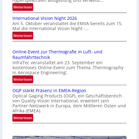
hyperspektralen Bildgebung und verweist…
:
Weiterlesen
H
International Vision Night 2026
o
Am 5. Oktober veranstaltet die EMVA bereits zum 15.
m
Mal die International Vision Night -…
e
:
Weiterlesen
p
I
a
n
g
Online-Event zur Thermografie in Luft- und
t
e
Raumfahrttechnik
e
‚
InfraTec veranstaltet am 23. September ein
r
H
kostenloses Online-Event zum Thema ‚Thermography
n
y
in Aerospace Engineering‘.
a
p
:
Weiterlesen
t
e
O
i
r
OGP stärkt Präsenz in EMEA-Region
n
o
Optical Gaging Products (OGP), ein Geschäftsbereich
s
l
n
von Quality Vision International, erweitert sein
p
i
Partner-Netzwerk in Europa, dem Mittleren Osten und
a
e
n
Afrika (EMEA).
l
c
e
:
Weiterlesen
V
t
-
O
i
r
E
G
s
a
v
P
i
l
e