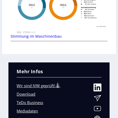
Bild: VDMA e.V.
Stimmung im Maschinenbau
Mehr Infos
Wir sind IVW geprüft!
Download
TeDo Business
Mediadaten