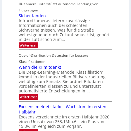
r
IR-Kamera unterstützt autonome Landung von
u
l
-
d
i
i
Flugzeugen
M
e
d
c
Sicher landen
e
r
Infrarotkameras liefern zuverlässige
e
h
m
i
Informationen auch bei schlechten
d
k
s
n
Sichtverhältnissen. Was für die Straße
T
e
u
weitestgehend noch Zukunftsmusik ist, gehört
V
o
i
in der Luft schon zum…
n
I
u
t
d
:
Weiterlesen
S
r
e
S
M
I
i
e
n
Out-of-Distribution Detection für bessere
a
O
c
n
n
h
Klassifikationen
N
a
e
t
Wenn die KI mitdenkt
T
r
u
Die Deep-Learning-Methode ‚Klassifikation‘
i
e
l
f
kommt in der industriellen Bildverarbeitung
a
S
c
vielfältig zum Einsatz. Sie ordnet Bilddaten
d
n
p
h
vordefinierten Klassen zu und unterstützt
d
e
e
e
T
automatisierte Entscheidungen im…
r
n
c
a
:
Weiterlesen
V
t
W
l
I
e
r
Exosens meldet starkes Wachstum im ersten
k
n
S
a
Halbjahr
s
n
I
Exosens verzeichnete im ersten Halbjahr 2026
d
O
einen Umsatz von 253,1Mio.€ – ein Plus von
i
e
15,3% im Vergleich zum Vorjahr.
N
K