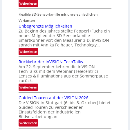
-
:
Weiterlesen
o
u
P
n
n
Flexible 3D-Sensorfamilie mit unterschiedlichen
a
d
r
Varianten
R
t
Unbegrenzte Möglichkeiten
a
Zu Beginn des Jahres stellte Pepperl+Fuchs ein
n
u
neues Mitglied der 3D-Sensorfamilie
e
SmartRunner vor: den Measurer 3-D. inVISION
m
r
sprach mit Annika Felhauer, Technology…
f
s
a
:
Weiterlesen
c
h
U
h
Rückkehr der inVISION TechTalks
r
n
a
Am 22. September kehren die inVISION
t
b
f
TechTalks mit dem Webinar (Telecentric)
t
e
t
Lenses & Illuminations aus der Sommerpause
e
g
zurück.
z
c
r
w
:
Weiterlesen
h
e
i
R
n
n
s
Guided Touren auf der VISION 2026
ü
i
z
Die VISION in Stuttgart (6. bis 8. Oktober) bietet
c
c
k
t
Guided Touren zu verschiedenen
h
k
Einsatzfeldern der industriellen
e
e
k
Bildverarbeitung an.
M
n
e
:
ö
Weiterlesen
4
h
G
g
K