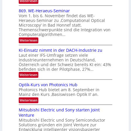
2
:
Weiterlesen
I
E
0
m
x
869. WE-Heraeus-Seminar
i
2
o
t
Vom 1. bis 6. November findet das WE-
s
6
d
Heraeus-Seminar zu ‚Computational Optical
e
e
Microscopy‘ in Bad Honnef statt.
n
n
Themenschwerpunkte sind die Integration von
s
k
m
Computeralgorithmen…
t
e
:
Weiterlesen
l
8
d
6
KI-Einsatz nimmt in der DACH-Industrie zu
e
9
t
Laut einer IFS-Umfrage setzen viele
.
s
Industrieunternehmen in Deutschland,
W
t
Österreich und der Schweiz bereits KI ein: 43%
E
a
befinden sich in der Pilotphase, 27%…
-
r
H
k
:
Weiterlesen
e
e
K
r
s
I
Optik-Kurs von Photonics Hub
a
W
-
e
Photonics Hub bietet am 8. September in
a
E
u
Mainz den Kurs ‚Basiswissen Optik II‘ an.
c
i
s
h
n
:
Weiterlesen
-
s
s
O
S
t
a
p
Mitsubishi Electric und Sony starten Joint
e
u
t
t
m
Venture
m
z
i
i
i
n
Mitsubishi Electric und Sony Semiconductor
k
n
m
i
Solutions gründen ein Joint Venture zur
-
a
e
m
K
Entwicklung intelligenter visionsbasierter
r