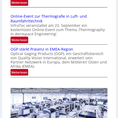
:
Weiterlesen
p
I
a
n
g
Online-Event zur Thermografie in Luft- und
t
e
Raumfahrttechnik
e
‚
InfraTec veranstaltet am 23. September ein
r
H
kostenloses Online-Event zum Thema ‚Thermography
n
y
in Aerospace Engineering‘.
a
p
:
Weiterlesen
t
e
O
i
r
OGP stärkt Präsenz in EMEA-Region
n
o
Optical Gaging Products (OGP), ein Geschäftsbereich
s
l
n
von Quality Vision International, erweitert sein
p
i
Partner-Netzwerk in Europa, dem Mittleren Osten und
a
e
n
Afrika (EMEA).
l
c
e
:
Weiterlesen
V
t
-
O
i
r
E
G
s
a
v
P
i
l
e
Bild: ©Becom Electronics GmbH
s
o
N
n
t
n
e
t
ä
N
w
z
r
i
s
u
k
g
‘
r
t
h