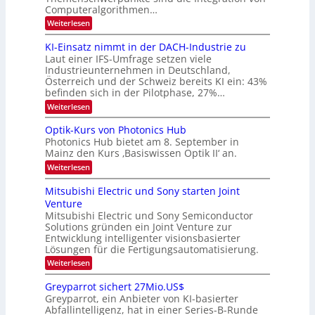
k
m
Computeralgorithmen…
t
e
:
Weiterlesen
l
8
d
6
KI-Einsatz nimmt in der DACH-Industrie zu
e
9
t
Laut einer IFS-Umfrage setzen viele
.
s
Industrieunternehmen in Deutschland,
W
t
Österreich und der Schweiz bereits KI ein: 43%
E
a
befinden sich in der Pilotphase, 27%…
-
r
H
k
:
Weiterlesen
e
e
K
r
s
I
Optik-Kurs von Photonics Hub
a
W
-
e
Photonics Hub bietet am 8. September in
a
E
u
Mainz den Kurs ‚Basiswissen Optik II‘ an.
c
i
s
h
n
:
Weiterlesen
-
s
s
O
S
t
a
p
Mitsubishi Electric und Sony starten Joint
e
u
t
t
m
Venture
m
z
i
i
i
n
Mitsubishi Electric und Sony Semiconductor
k
n
m
i
Solutions gründen ein Joint Venture zur
-
a
e
m
K
Entwicklung intelligenter visionsbasierter
r
r
m
u
Lösungen für die Fertigungsautomatisierung.
s
t
r
:
t
Weiterlesen
i
s
M
e
n
v
i
n
d
o
Greyparrot sichert 27Mio.US$
t
H
e
n
Greyparrot, ein Anbieter von KI-basierter
s
a
r
P
Abfallintelligenz, hat in einer Series-B-Runde
u
l
D
h