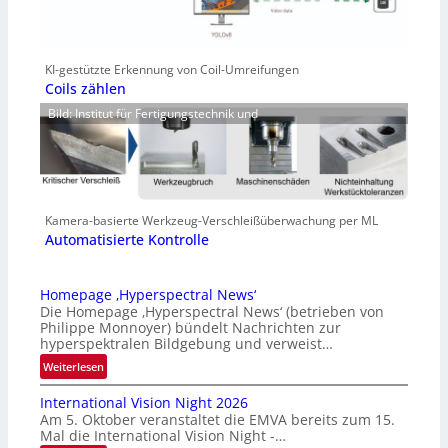
KI-gestützte Erkennung von Coil-Umreifungen
Coils zählen
Bild: Institut für Fertigungstechnik und
Kamera-basierte Werkzeug-Verschleißüberwachung per ML
Automatisierte Kontrolle
Homepage ‚Hyperspectral News‘
Die Homepage ‚Hyperspectral News‘ (betrieben von
Philippe Monnoyer) bündelt Nachrichten zur
hyperspektralen Bildgebung und verweist…
:
Weiterlesen
H
International Vision Night 2026
o
Am 5. Oktober veranstaltet die EMVA bereits zum 15.
m
Mal die International Vision Night -…
e