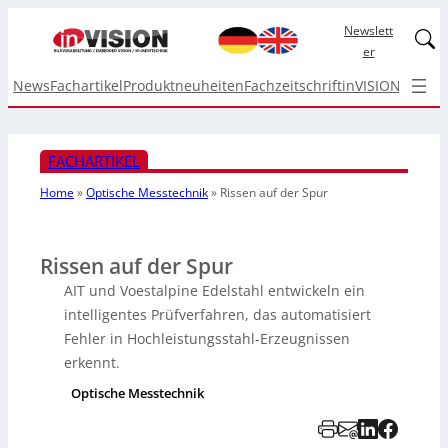
Newslett
Linked
er
News
Fachartikel
Produktneuheiten
Fachzeitschrift
inVISION Top I
FACHARTIKEL
Home
»
Optische Messtechnik
»
Rissen auf der Spur
Rissen auf der Spur
AIT und Voestalpine Edelstahl entwickeln ein
intelligentes Prüfverfahren, das automatisiert
Fehler in Hochleistungsstahl-Erzeugnissen
erkennt.
Optische Messtechnik