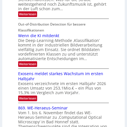
T
e
u
weitestgehend noch Zukunftsmusik ist, gehört
V
o
i
in der Luft schon zum…
n
I
u
t
d
:
Weiterlesen
S
r
e
S
M
I
i
e
n
Out-of-Distribution Detection für bessere
a
O
c
n
n
h
Klassifikationen
N
a
e
t
Wenn die KI mitdenkt
T
r
u
Die Deep-Learning-Methode ‚Klassifikation‘
i
e
l
f
kommt in der industriellen Bildverarbeitung
a
S
c
vielfältig zum Einsatz. Sie ordnet Bilddaten
d
n
p
h
vordefinierten Klassen zu und unterstützt
d
e
e
e
T
automatisierte Entscheidungen im…
r
n
c
a
:
Weiterlesen
V
t
W
l
I
e
r
Exosens meldet starkes Wachstum im ersten
k
n
S
a
Halbjahr
s
n
I
Exosens verzeichnete im ersten Halbjahr 2026
d
O
einen Umsatz von 253,1Mio.€ – ein Plus von
i
e
15,3% im Vergleich zum Vorjahr.
N
K
2
:
Weiterlesen
I
E
0
m
x
869. WE-Heraeus-Seminar
i
2
o
t
Vom 1. bis 6. November findet das WE-
s
6
d
Heraeus-Seminar zu ‚Computational Optical
e
e
Microscopy‘ in Bad Honnef statt.
n
n
Themenschwerpunkte sind die Integration von
s