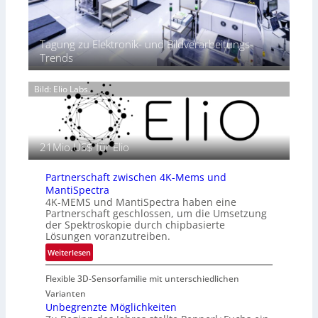
T
P
t
h
r
2
e
ä
0
Tagung zu Elektronik- und Bildverarbeitungs-
r
s
2
Trends
m
e
6
o
n
g
Bild: Elio Labs.
z
r
i
a
n
f
E
i
21Mio.US$ für Elio
M
e
E
i
A
Partnerschaft zwischen 4K-Mems und
n
-
MantiSpectra
L
R
4K-MEMS und MantiSpectra haben eine
u
Partnerschaft geschlossen, um die Umsetzung
e
f
der Spektroskopie durch chipbasierte
g
t
Lösungen voranzutreiben.
i
-
:
Weiterlesen
o
u
P
n
n
Flexible 3D-Sensorfamilie mit unterschiedlichen
a
d
r
Varianten
R
t
Unbegrenzte Möglichkeiten
a