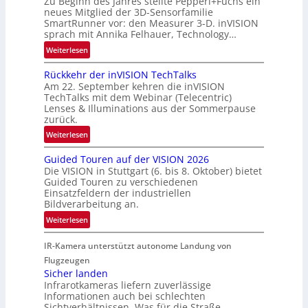
Zu Beginn des Jahres stellte Pepperl+Fuchs ein
n
u
neues Mitglied der 3D-Sensorfamilie
e
SmartRunner vor: den Measurer 3-D. inVISION
m
r
sprach mit Annika Felhauer, Technology…
f
s
a
:
Weiterlesen
c
h
U
h
Rückkehr der inVISION TechTalks
r
n
a
Am 22. September kehren die inVISION
t
b
f
TechTalks mit dem Webinar (Telecentric)
t
e
t
Lenses & Illuminations aus der Sommerpause
e
g
zurück.
z
c
r
w
:
Weiterlesen
h
e
i
R
n
n
s
Guided Touren auf der VISION 2026
ü
i
z
Die VISION in Stuttgart (6. bis 8. Oktober) bietet
c
c
k
t
Guided Touren zu verschiedenen
h
k
Einsatzfeldern der industriellen
e
e
k
Bildverarbeitung an.
M
n
e
:
ö
Weiterlesen
4
h
G
g
K
r
IR-Kamera unterstützt autonome Landung von
u
l
-
d
i
i
Flugzeugen
M
e
d
c
Sicher landen
e
r
Infrarotkameras liefern zuverlässige
e
h
m
i
Informationen auch bei schlechten
d
k
s
n
Sichtverhältnissen. Was für die Straße