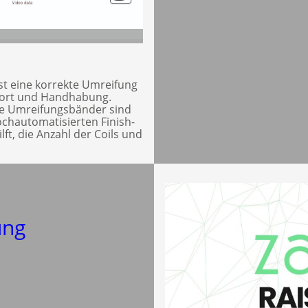
st eine korrekte Umreifung
port und Handhabung.
te Umreifungsbänder sind
ochautomatisierten Finish-
lft, die Anzahl der Coils und
ung