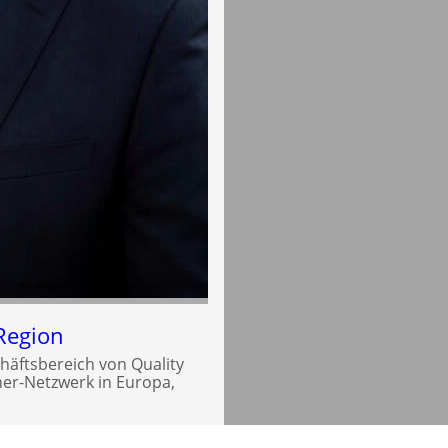
Region
häftsbereich von Quality
tner-Netzwerk in Europa,