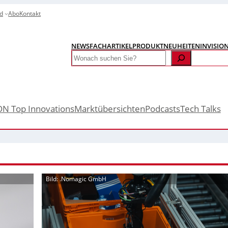
d
Abo
Kontakt
NEWS
FACHARTIKEL
PRODUKTNEUHEITEN
INVISIO
Search
ON Top Innovations
Marktübersichten
Podcasts
Tech Talks
Bild: .Nomagic GmbH