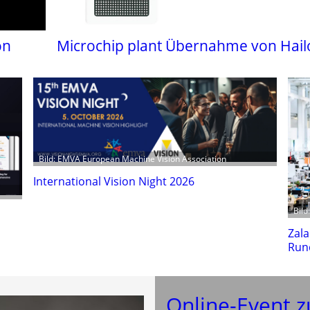
on
Microchip plant Übernahme von Hail
Bild: EMVA European Machine Vision Association
International Vision Night 2026
Bild
Zala
Run
Online-Event z