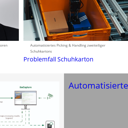
soren
Automatisiertes Picking & Handling zweiteiliger
Schuhkartons
Problemfall Schuhkarton
Automatisierte