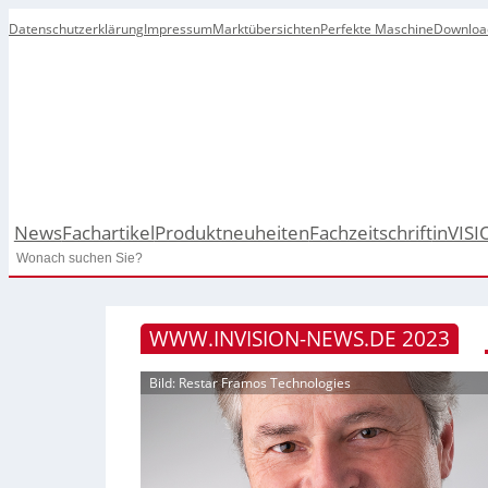
Datenschutzerklärung
Impressum
Marktübersichten
Perfekte Maschine
Downloa
News
Fachartikel
Produktneuheiten
Fachzeitschrift
inVISI
Search
WWW.INVISION-NEWS.DE 2023
Bild: Restar Framos Technologies