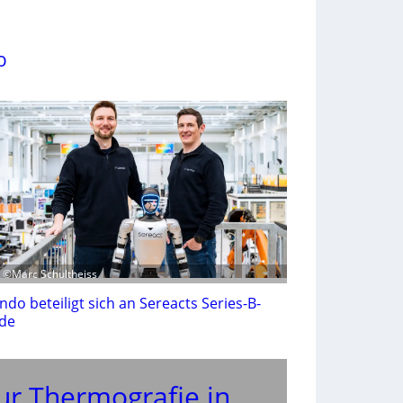
o
: ©Marc Schultheiss
ndo beteiligt sich an Sereacts Series-B-
de
ur Thermografie in