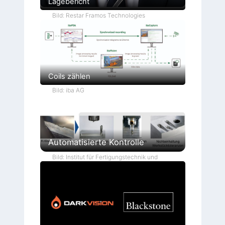
Lagebericht
Bild: Restar Framos Technologies
Coils zählen
Bild: iba AG
Automatisierte Kontrolle
Bild: Institut für Fertigungstechnik und