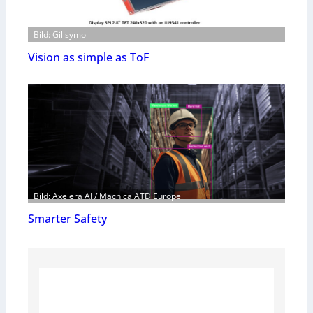
Bild: Gilisymo
Vision as simple as ToF
Bild: Axelera AI / Macnica ATD Europe
Smarter Safety