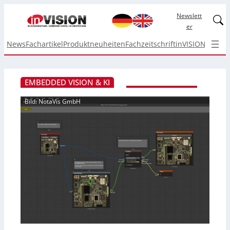
Newslett
Linked
er
News
Fachartikel
Produktneuheiten
Fachzeitschrift
inVISION Top I
EMBEDDED VISION & KI
Bild: NotaVis GmbH