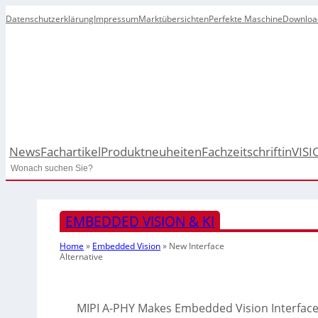
Datenschutzerklärung
Impressum
Marktübersichten
Perfekte Maschine
Downloa
News
Fachartikel
Produktneuheiten
Fachzeitschrift
inVISI
Search
EMBEDDED VISION & KI
Home
»
Embedded Vision
»
New Interface
Alternative
MIPI A-PHY Makes Embedded Vision Interface