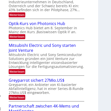
E
a
Industrieunternehmen in Deutschland,
e
-
r
Österreich und der Schweiz bereits KI ein:
r
H
k
43% befinden sich in der Pilotphase, 27%…
e
a
e
r
:
Weiterlesen
s
r
a
K
W
b
e
I
a
Optik-Kurs von Photonics Hub
u
-
c
e
Photonics Hub bietet am 8. September in
s
E
h
i
Mainz den Kurs ‚Basiswissen Optik II‘ an.
-
i
s
t
S
n
t
:
Weiterlesen
e
s
u
O
u
m
a
m
p
Mitsubishi Electric und Sony starten
n
i
t
i
t
n
z
g
Joint Venture
m
i
a
n
e
k
s
Mitsubishi Electric und Sony Semiconductor
r
i
r
-
Solutions gründen ein Joint Venture zur
-
m
s
K
Entwicklung intelligenter visionsbasierter
m
T
t
u
Lösungen für die Fertigungsautomatisierung.
t
e
r
r
i
n
s
:
Weiterlesen
e
n
H
v
M
d
n
a
o
i
Greyparrot sichert 27Mio.US$
e
l
n
t
d
r
Greyparrot, ein Anbieter von KI-basierter
b
P
s
s
D
Abfallintelligenz, hat in einer Series-B-Runde
j
h
u
A
a
o
27Mio.US$ eingeworben.
b
C
o
h
t
i
:
Weiterlesen
H
r
o
s
G
-
n
h
r
I
Partnerschaft zwischen 4K-Mems und
i
i
e
d
n
c
E
MantiSpectra
y