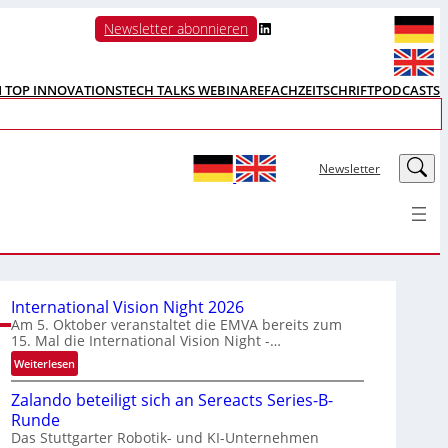
LinkedIn
Newsletter abonnieren
N TOP INNOVATIONS
TECH TALKS WEBINARE
FACHZEITSCHRIFT
PODCASTS
LinkedIn
Newsletter
International Vision Night 2026
Am 5. Oktober veranstaltet die EMVA bereits zum
15. Mal die International Vision Night -…
:
Weiterlesen
I
Zalando beteiligt sich an Sereacts Series-B-
n
Runde
t
Das Stuttgarter Robotik- und KI-Unternehmen
e