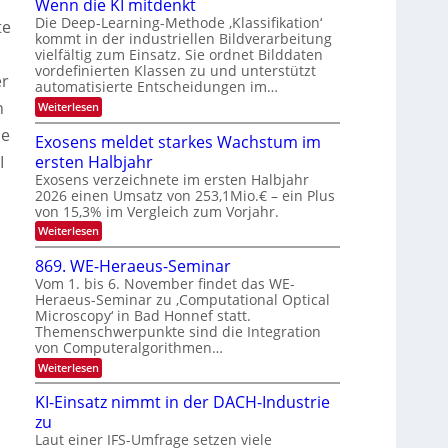
u
Wenn die KI mitdenkt
n
N
n
Die Deep-Learning-Methode ‚Klassifikation‘
te
a
T
kommt in der industriellen Bildverarbeitung
g
u
vielfältig zum Einsatz. Sie ordnet Bilddaten
e
z
f
vordefinierten Klassen zu und unterstützt
c
u
er
d
automatisierte Entscheidungen im…
h
E
e
n
:
Weiterlesen
T
l
W
r
a
he
e
e
Exosens meldet starkes Wachstum im
V
n
l
k
ersten Halbjahr
I
I
n
k
t
d
Exosens verzeichnete im ersten Halbjahr
S
s
i
r
2026 einen Umsatz von 253,1Mio.€ – ein Plus
I
e
von 15,3% im Vergleich zum Vorjahr.
o
O
K
n
:
Weiterlesen
I
N
E
m
i
2
x
i
869. WE-Heraeus-Seminar
k
o
t
0
Vom 1. bis 6. November findet das WE-
s
-
d
2
Heraeus-Seminar zu ‚Computational Optical
e
e
u
6
Microscopy‘ in Bad Honnef statt.
n
n
n
s
k
Themenschwerpunkte sind die Integration
m
d
t
von Computeralgorithmen…
e
B
:
Weiterlesen
l
8
i
d
6
e
KI-Einsatz nimmt in der DACH-Industrie
l
9
t
zu
d
.
s
W
Laut einer IFS-Umfrage setzen viele
v
t