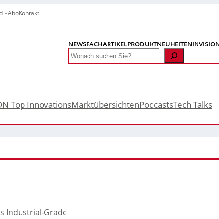
d
Abo
Kontakt
NEWS
FACHARTIKEL
PRODUKTNEUHEITEN
INVISIO
Search
ON Top Innovations
Marktübersichten
Podcasts
Tech Talks
s Industrial-Grade