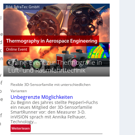
e
n
n
Bild: InfraTec GmbH
‚
S
z
H
e
i
I
y
r
n
p
d
e
E
e
a
M
re
r
c
E
d
s
t
A
p
c
s
-
e
S
R
in
c
Online-Event zur Thermografie in
e
e
t
r
g
Luft- und Raumfahrttechnik
r
i
i
w
a
e
o
f
l
Flexible 3D-Sensorfamilie mit unterschiedlichen
s
n
N
-
b
Varianten
e
B
Unbegrenzte Möglichkeiten
de
w
-
Zu Beginn des Jahres stellte Pepperl+Fuchs
s
ein neues Mitglied der 3D-Sensorfamilie
R
‘
SmartRunner vor: den Measurer 3-D.
u
f
inVISION sprach mit Annika Felhauer,
n
Technology…
m
d
:
Weiterlesen
e
U