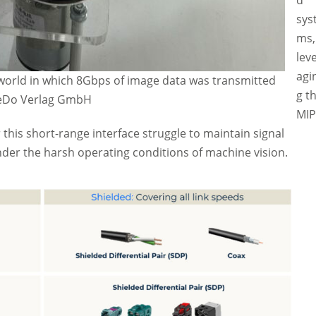
d
sys
ms,
lev
agi
orld in which 8Gbps of image data was transmitted
g t
TeDo Verlag GmbH
MIP
 this short-range interface struggle to maintain signal
nder the harsh operating conditions of machine vision.