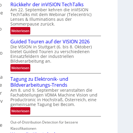
Rückkehr der inVISION TechTalks
b
n
Am 22. September kehren die inVISION
b
de
TechTalks mit dem Webinar (Telecentric)
e
Lenses & Illuminations aus der
g
Sommerpause zurück.
r
o
:
Weiterlesen
e
R
n
Guided Touren auf der VISION 2026
ü
z
Die VISION in Stuttgart (6. bis 8. Oktober)
c
t
bietet Guided Touren zu verschiedenen
o
k
e
Einsatzfeldern der industriellen
k
Bildverarbeitung an.
M
e
ö
:
Weiterlesen
h
g
G
r
ra
l
Tagung zu Elektronik- und
u
d
i
Bildverarbeitungs-Trends
e
i
e
c
Am 8. und 9. September veranstalten die
d
r
r
Fachabteilungen VDMA Machine Vision und
h
e
i
Productronic in Hochstraß, Österreich, eine
iv
k
d
n
gemeinsame Tagung bei Becom.
e
T
o
V
:
Weiterlesen
i
o
I
T
t
u
S
Out-of-Distribution Detection für bessere
a
e
r
e
I
g
Klassifikationen
n
e
O