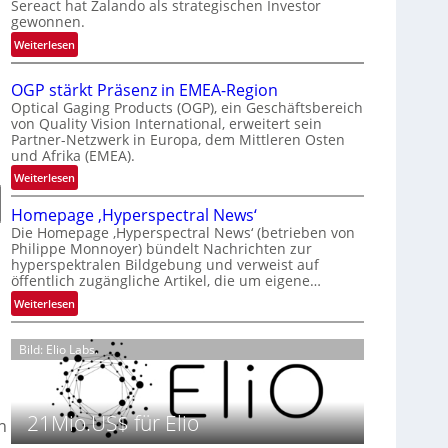
Sereact hat Zalando als strategischen Investor
r
gewonnen.
n
:
Weiterlesen
a
Z
t
a
i
OGP stärkt Präsenz in EMEA-Region
l
o
Optical Gaging Products (OGP), ein Geschäftsbereich
a
von Quality Vision International, erweitert sein
n
Partner-Netzwerk in Europa, dem Mittleren Osten
n
a
und Afrika (EMEA).
d
l
o
:
Weiterlesen
V
b
O
i
Homepage ‚Hyperspectral News‘
e
G
s
Die Homepage ‚Hyperspectral News‘ (betrieben von
t
P
i
Philippe Monnoyer) bündelt Nachrichten zur
e
s
o
hyperspektralen Bildgebung und verweist auf
i
t
n
öffentlich zugängliche Artikel, die um eigene…
l
ä
N
:
Weiterlesen
i
r
i
H
g
k
g
o
t
t
Bild: Elio Labs.
h
m
s
P
t
e
i
r
2
p
c
ä
0
a
21Mio.US$ für Elio
h
h
s
2
g
a
e
6