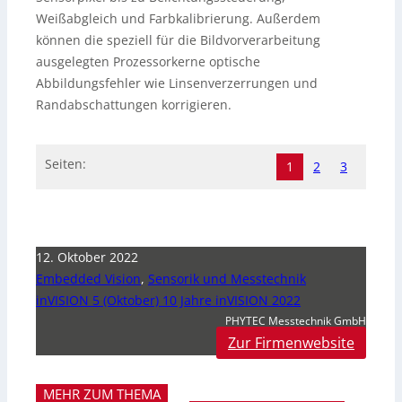
Weißabgleich und Farbkalibrierung. Außerdem
können die speziell für die Bildvorverarbeitung
ausgelegten Prozessorkerne optische
Abbildungsfehler wie Linsenverzerrungen und
Randabschattungen korrigieren.
Seiten:
1
2
3
12. Oktober 2022
Embedded Vision
,
Sensorik und Messtechnik
inVISION 5 (Oktober) 10 Jahre inVISION 2022
PHYTEC Messtechnik GmbH
Zur Firmenwebsite
MEHR ZUM THEMA