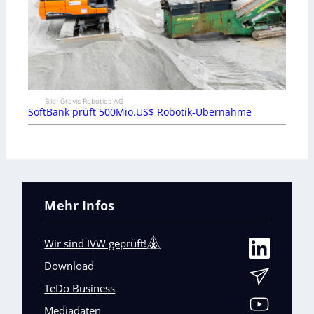
Bild: Gravis Robotics AG
SoftBank prüft 500Mio.US$ Robotik-Übernahme
Mehr Infos
Wir sind IVW geprüft!
Download
TeDo Business
Mediadaten