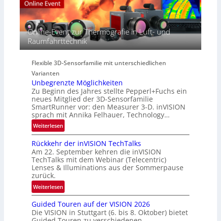
c
e
e
t
r
g
r
i
i
Online-Event zur Thermografie in Luft- und
a
e
o
Raumfahrttechnik
l
s
n
N
-
e
B
Flexible 3D-Sensorfamilie mit unterschiedlichen
w
-
Varianten
s
R
Unbegrenzte Möglichkeiten
‘
u
Zu Beginn des Jahres stellte Pepperl+Fuchs ein
n
neues Mitglied der 3D-Sensorfamilie
SmartRunner vor: den Measurer 3-D. inVISION
d
sprach mit Annika Felhauer, Technology…
e
:
Weiterlesen
U
Rückkehr der inVISION TechTalks
n
Am 22. September kehren die inVISION
b
TechTalks mit dem Webinar (Telecentric)
e
Lenses & Illuminations aus der Sommerpause
g
zurück.
r
:
Weiterlesen
e
R
n
Guided Touren auf der VISION 2026
ü
z
Die VISION in Stuttgart (6. bis 8. Oktober) bietet
c
t
Guided Touren zu verschiedenen