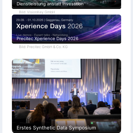
r
Dienstleistung anstatt Investition
a
Bild: VisionKey GmbH
Precitec Xperience Days 2026
Bild: Precitec GmbH & Co. KG
Erstes Synthetic Data Symposium