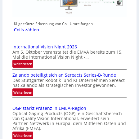
KI-gestützte Erkennung von Coil-Umreifungen
Coils zählen
International Vision Night 2026
Am 5. Oktober veranstaltet die EMVA bereits zum 15.
Mal die International Vision Night -…
:
Weiterlesen
I
Zalando beteiligt sich an Sereacts Series-B-Runde
n
Das Stuttgarter Robotik- und KI-Unternehmen Sereact
t
hat Zalando als strategischen Investor gewonnen.
e
:
Weiterlesen
r
Z
n
a
a
OGP stärkt Präsenz in EMEA-Region
l
t
Optical Gaging Products (OGP), ein Geschäftsbereich
a
i
von Quality Vision International, erweitert sein
n
o
Partner-Netzwerk in Europa, dem Mittleren Osten und
d
Afrika (EMEA).
n
o
a
:
Weiterlesen