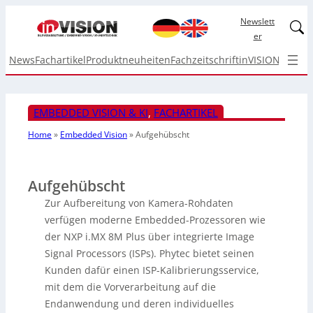
Newslett
Linked
er
News
Fachartikel
Produktneuheiten
Fachzeitschrift
inVISION Top I
EMBEDDED VISION & KI
, 
FACHARTIKEL
Home
»
Embedded Vision
»
Aufgehübscht
Aufgehübscht
Zur Aufbereitung von Kamera-Rohdaten
verfügen moderne Embedded-Prozessoren wie
der NXP i.MX 8M Plus über integrierte Image
Signal Processors (ISPs). Phytec bietet seinen
Kunden dafür einen ISP-Kalibrierungsservice,
mit dem die Vorverarbeitung auf die
Endanwendung und deren individuelles