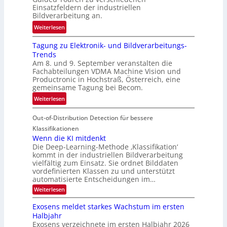
k
Einsatzfeldern der industriellen
e
k
Bildverarbeitung an.
M
e
:
ö
Weiterlesen
h
G
g
r
Tagung zu Elektronik- und Bildverarbeitungs-
u
l
d
Trends
i
i
e
Am 8. und 9. September veranstalten die
d
c
r
Fachabteilungen VDMA Machine Vision und
e
h
Productronic in Hochstraß, Österreich, eine
i
d
k
gemeinsame Tagung bei Becom.
n
T
e
:
Weiterlesen
V
o
i
T
I
u
t
Out-of-Distribution Detection für bessere
a
S
r
e
g
I
Klassifikationen
e
n
u
Wenn die KI mitdenkt
O
n
Die Deep-Learning-Methode ‚Klassifikation‘
n
N
a
kommt in der industriellen Bildverarbeitung
g
T
u
vielfältig zum Einsatz. Sie ordnet Bilddaten
z
e
vordefinierten Klassen zu und unterstützt
f
u
c
automatisierte Entscheidungen im…
d
E
h
:
Weiterlesen
e
l
T
W
r
e
e
a
Exosens meldet starkes Wachstum im ersten
V
n
k
Halbjahr
l
n
I
Exosens verzeichnete im ersten Halbjahr 2026
t
k
d