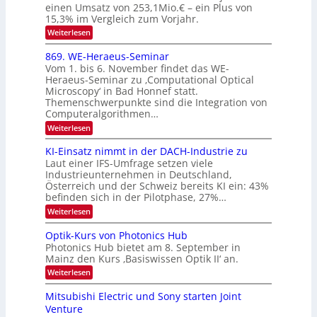
S
einen Umsatz von 253,1Mio.€ – ein Plus von
i
r
s
e
I
15,3% im Vergleich zum Vorjahr.
o
K
O
:
Weiterlesen
n
I
E
N
m
i
x
869. WE-Heraeus-Seminar
i
2
o
k
t
Vom 1. bis 6. November findet das WE-
0
s
d
-
Heraeus-Seminar zu ‚Computational Optical
e
2
e
u
Microscopy‘ in Bad Honnef statt.
n
n
6
Themenschwerpunkte sind die Integration von
s
n
k
m
Computeralgorithmen…
t
d
e
:
Weiterlesen
B
l
8
d
i
6
KI-Einsatz nimmt in der DACH-Industrie zu
e
l
9
t
Laut einer IFS-Umfrage setzen viele
.
d
s
Industrieunternehmen in Deutschland,
W
t
v
Österreich und der Schweiz bereits KI ein: 43%
E
a
befinden sich in der Pilotphase, 27%…
-
e
r
H
k
r
:
Weiterlesen
e
e
K
a
r
s
I
Optik-Kurs von Photonics Hub
a
r
W
-
e
Photonics Hub bietet am 8. September in
a
E
b
u
Mainz den Kurs ‚Basiswissen Optik II‘ an.
c
i
e
s
h
n
:
Weiterlesen
-
i
s
s
O
S
t
a
t
p
Mitsubishi Electric und Sony starten Joint
e
u
t
t
u
m
Venture
m
z
i
i