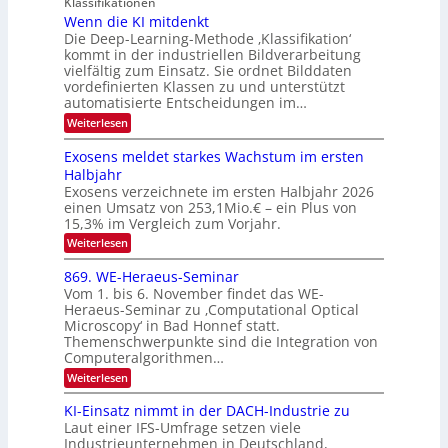
I
Klassifikationen
e
n
u
Wenn die KI mitdenkt
O
n
Die Deep-Learning-Methode ‚Klassifikation‘
n
N
a
kommt in der industriellen Bildverarbeitung
g
T
u
vielfältig zum Einsatz. Sie ordnet Bilddaten
z
e
vordefinierten Klassen zu und unterstützt
f
u
c
automatisierte Entscheidungen im…
d
E
h
:
Weiterlesen
e
l
T
W
r
e
e
a
Exosens meldet starkes Wachstum im ersten
V
n
k
Halbjahr
l
n
I
Exosens verzeichnete im ersten Halbjahr 2026
t
k
d
S
einen Umsatz von 253,1Mio.€ – ein Plus von
i
r
s
e
I
15,3% im Vergleich zum Vorjahr.
o
K
O
:
Weiterlesen
n
I
E
N
m
i
x
869. WE-Heraeus-Seminar
i
2
o
k
t
Vom 1. bis 6. November findet das WE-
0
s
d
-
Heraeus-Seminar zu ‚Computational Optical
e
2
e
u
Microscopy‘ in Bad Honnef statt.
n
n
6
Themenschwerpunkte sind die Integration von
s
n
k
m
Computeralgorithmen…
t
d
e
:
Weiterlesen
B
l
8
d
i
6
KI-Einsatz nimmt in der DACH-Industrie zu
e
l
9
t
Laut einer IFS-Umfrage setzen viele
.
d
s
Industrieunternehmen in Deutschland,
W