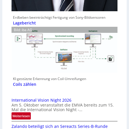
Erdbeben beeinträchtigt Fertigung von Sony-Bildsensoren
Lagebericht
Bild: iba AG
KI-gestützte Erkennung von Coil-Umreifungen
Coils zählen
International Vision Night 2026
Am 5. Oktober veranstaltet die EMVA bereits zum 15.
Mal die International Vision Night -…
:
Weiterlesen
I
Zalando beteiligt sich an Sereacts Series-B-Runde
n