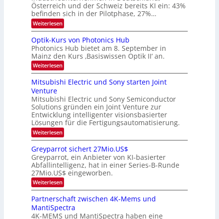
t
v
Österreich und der Schweiz bereits KI ein: 43%
E
a
befinden sich in der Pilotphase, 27%…
-
e
r
H
k
r
:
Weiterlesen
e
e
K
a
r
s
I
Optik-Kurs von Photonics Hub
a
r
W
-
e
Photonics Hub bietet am 8. September in
a
E
b
u
Mainz den Kurs ‚Basiswissen Optik II‘ an.
c
i
e
s
h
n
:
Weiterlesen
-
i
s
s
O
S
t
a
t
p
Mitsubishi Electric und Sony starten Joint
e
u
t
t
u
m
Venture
m
z
i
i
n
i
n
Mitsubishi Electric und Sony Semiconductor
k
n
m
i
Solutions gründen ein Joint Venture zur
-
g
a
e
m
K
Entwicklung intelligenter visionsbasierter
s
r
r
m
u
Lösungen für die Fertigungsautomatisierung.
-
s
t
r
:
t
Weiterlesen
i
s
T
M
e
n
v
r
i
n
d
o
Greyparrot sichert 27Mio.US$
t
H
e
e
n
Greyparrot, ein Anbieter von KI-basierter
s
a
r
P
n
Abfallintelligenz, hat in einer Series-B-Runde
u
l
D
h
d
27Mio.US$ eingeworben.
b
b
A
o
i
j
C
s
t
:
Weiterlesen
s
a
H
o
G
h
h
-
n
r
Partnerschaft zwischen 4K-Mems und
i
r
I
i
e
MantiSpectra
E
n
c
y
l
d
4K-MEMS und MantiSpectra haben eine
s
p