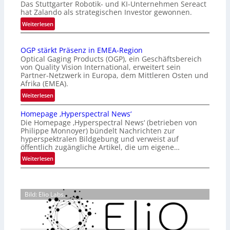
Das Stuttgarter Robotik- und KI-Unternehmen Sereact
t
hat Zalando als strategischen Investor gewonnen.
e
:
Weiterlesen
r
Z
n
a
a
OGP stärkt Präsenz in EMEA-Region
l
t
Optical Gaging Products (OGP), ein Geschäftsbereich
a
i
von Quality Vision International, erweitert sein
n
o
Partner-Netzwerk in Europa, dem Mittleren Osten und
d
Afrika (EMEA).
n
o
a
:
Weiterlesen
b
l
O
e
Homepage ‚Hyperspectral News‘
V
G
t
Die Homepage ‚Hyperspectral News‘ (betrieben von
i
P
Philippe Monnoyer) bündelt Nachrichten zur
e
s
s
hyperspektralen Bildgebung und verweist auf
i
i
t
öffentlich zugängliche Artikel, die um eigene…
l
o
ä
:
Weiterlesen
i
n
r
H
g
N
k
o
t
i
t
m
s
g
P
Bild: Elio Labs.
e
i
h
r
p
c
t
ä
a
h
2
s
g
a
0