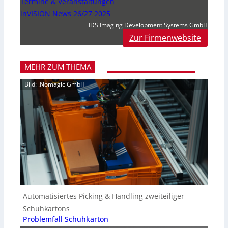
Termine & Veranstaltungen
inVISION News 26/27 2025
IDS Imaging Development Systems GmbH
Zur Firmenwebsite
MEHR ZUM THEMA
Bild: .Nomagic GmbH
Automatisiertes Picking & Handling zweiteiliger
Schuhkartons
Problemfall Schuhkarton