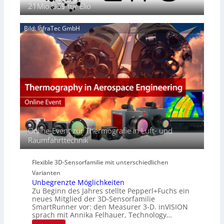
e
21Mio.US$ für Elio
e
n
2
n
‚
S
6
z
H
e
Bild: InfraTec GmbH
i
y
r
n
p
e
E
e
a
M
r
c
E
s
t
A
p
s
-
e
S
R
c
e
e
t
r
g
r
i
i
Online-Event zur Thermografie in Luft- und
a
e
o
Raumfahrttechnik
l
s
n
N
-
e
B
Flexible 3D-Sensorfamilie mit unterschiedlichen
w
-
Varianten
s
R
Unbegrenzte Möglichkeiten
‘
u
Zu Beginn des Jahres stellte Pepperl+Fuchs ein
n
neues Mitglied der 3D-Sensorfamilie
SmartRunner vor: den Measurer 3-D. inVISION
d
sprach mit Annika Felhauer, Technology…
e