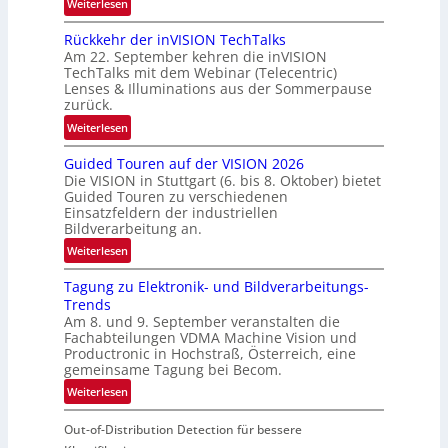
:
Weiterlesen
U
Rückkehr der inVISION TechTalks
n
Am 22. September kehren die inVISION
b
TechTalks mit dem Webinar (Telecentric)
e
Lenses & Illuminations aus der Sommerpause
g
zurück.
r
:
Weiterlesen
e
R
n
Guided Touren auf der VISION 2026
ü
z
Die VISION in Stuttgart (6. bis 8. Oktober) bietet
c
t
Guided Touren zu verschiedenen
k
Einsatzfeldern der industriellen
e
k
Bildverarbeitung an.
M
e
:
ö
Weiterlesen
h
G
g
r
Tagung zu Elektronik- und Bildverarbeitungs-
u
l
d
Trends
i
i
e
Am 8. und 9. September veranstalten die
d
c
r
Fachabteilungen VDMA Machine Vision und
e
h
Productronic in Hochstraß, Österreich, eine
i
d
k
gemeinsame Tagung bei Becom.
n
T
e
:
Weiterlesen
V
o
i
T
I
u
t
Out-of-Distribution Detection für bessere
a
S
r
e
g