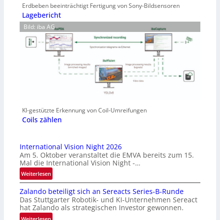
Erdbeben beeinträchtigt Fertigung von Sony-Bildsensoren
Lagebericht
Bild: iba AG
KI-gestützte Erkennung von Coil-Umreifungen
Coils zählen
International Vision Night 2026
Am 5. Oktober veranstaltet die EMVA bereits zum 15.
Mal die International Vision Night -…
:
Weiterlesen
I
Zalando beteiligt sich an Sereacts Series-B-Runde
n
Das Stuttgarter Robotik- und KI-Unternehmen Sereact
t
hat Zalando als strategischen Investor gewonnen.
e
:
Weiterlesen
r