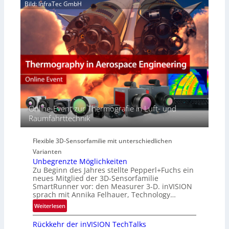
H
e
Bild: InfraTec GmbH
i
y
r
n
p
e
E
e
a
M
r
c
E
s
t
A
p
s
-
e
S
R
c
e
e
t
r
g
r
i
i
Online-Event zur Thermografie in Luft- und
a
e
o
Raumfahrttechnik
l
s
n
N
-
e
B
Flexible 3D-Sensorfamilie mit unterschiedlichen
w
-
Varianten
s
R
Unbegrenzte Möglichkeiten
‘
u
Zu Beginn des Jahres stellte Pepperl+Fuchs ein
n
neues Mitglied der 3D-Sensorfamilie
SmartRunner vor: den Measurer 3-D. inVISION
d
sprach mit Annika Felhauer, Technology…
e
:
Weiterlesen
U
Rückkehr der inVISION TechTalks
n