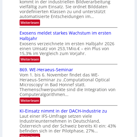
kommt in der industriellen Bildverarbeitung
g
T
u
vielfältig zum Einsatz. Sie ordnet Bilddaten
z
e
vordefinierten Klassen zu und unterstützt
f
u
c
automatisierte Entscheidungen im…
d
E
h
:
Weiterlesen
e
l
T
W
r
e
e
a
Exosens meldet starkes Wachstum im ersten
V
n
k
Halbjahr
l
n
I
Exosens verzeichnete im ersten Halbjahr 2026
t
k
d
S
einen Umsatz von 253,1Mio.€ – ein Plus von
i
r
s
e
I
15,3% im Vergleich zum Vorjahr.
o
K
O
:
Weiterlesen
n
I
E
N
m
i
x
869. WE-Heraeus-Seminar
i
2
o
k
t
Vom 1. bis 6. November findet das WE-
0
s
d
-
Heraeus-Seminar zu ‚Computational Optical
e
2
e
u
Microscopy‘ in Bad Honnef statt.
n
n
6
Themenschwerpunkte sind die Integration von
s
n
k
m
Computeralgorithmen…
t
d
e
:
Weiterlesen
B
l
8
d
i
6
KI-Einsatz nimmt in der DACH-Industrie zu
e
l
9
t
Laut einer IFS-Umfrage setzen viele
.
d
s
Industrieunternehmen in Deutschland,
W
t
v
Österreich und der Schweiz bereits KI ein: 43%
E
a
befinden sich in der Pilotphase, 27%…
-
e
r
H
k
r
:
Weiterlesen