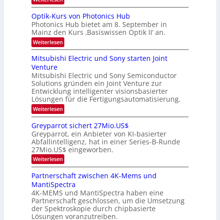
e
e
K
a
r
s
I
Optik-Kurs von Photonics Hub
a
r
W
-
e
Photonics Hub bietet am 8. September in
a
E
b
u
Mainz den Kurs ‚Basiswissen Optik II‘ an.
c
i
e
s
h
n
:
Weiterlesen
-
i
s
s
O
S
t
a
t
p
Mitsubishi Electric und Sony starten Joint
e
u
t
t
u
m
Venture
m
z
i
i
n
i
n
Mitsubishi Electric und Sony Semiconductor
k
n
m
i
Solutions gründen ein Joint Venture zur
-
g
a
e
m
K
Entwicklung intelligenter visionsbasierter
s
r
r
m
u
Lösungen für die Fertigungsautomatisierung.
-
s
t
r
:
t
Weiterlesen
i
s
T
M
e
n
v
r
i
n
d
o
Greyparrot sichert 27Mio.US$
t
H
e
e
n
Greyparrot, ein Anbieter von KI-basierter
s
a
r
P
n
Abfallintelligenz, hat in einer Series-B-Runde
u
l
D
h
d
27Mio.US$ eingeworben.
b
b
A
o
i
j
C
s
t
:
Weiterlesen
s
a
H
o
G
h
h
-
n
r
Partnerschaft zwischen 4K-Mems und
i
r
I
i
e
MantiSpectra
E
n
c
y
l
d
4K-MEMS und MantiSpectra haben eine
s
p
e
u
H
Partnerschaft geschlossen, um die Umsetzung
a
c
s
u
r
der Spektroskopie durch chipbasierte
t
t
b
r
Lösungen voranzutreiben.
r
r