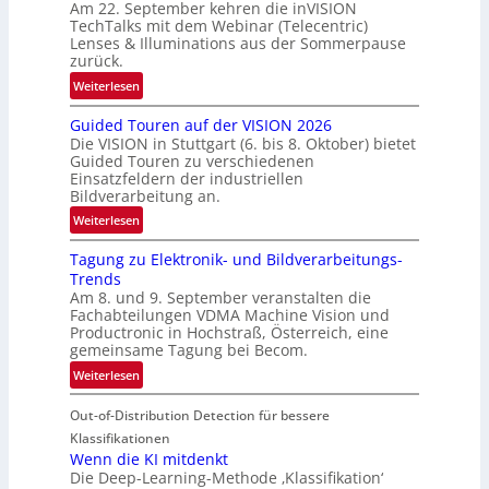
Am 22. September kehren die inVISION
b
TechTalks mit dem Webinar (Telecentric)
e
Lenses & Illuminations aus der Sommerpause
g
zurück.
r
:
Weiterlesen
e
R
n
Guided Touren auf der VISION 2026
ü
z
Die VISION in Stuttgart (6. bis 8. Oktober) bietet
c
t
Guided Touren zu verschiedenen
k
Einsatzfeldern der industriellen
e
k
Bildverarbeitung an.
M
e
:
ö
Weiterlesen
h
G
g
r
Tagung zu Elektronik- und Bildverarbeitungs-
u
l
d
Trends
i
i
e
Am 8. und 9. September veranstalten die
d
c
r
Fachabteilungen VDMA Machine Vision und
e
h
Productronic in Hochstraß, Österreich, eine
i
d
k
gemeinsame Tagung bei Becom.
n
T
e
:
Weiterlesen
V
o
i
T
I
u
t
Out-of-Distribution Detection für bessere
a
S
r
e
g
I
Klassifikationen
e
n
u
Wenn die KI mitdenkt
O
n
Die Deep-Learning-Methode ‚Klassifikation‘
n
N
a