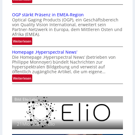
Z
n
a
a
OGP stärkt Präsenz in EMEA-Region
l
t
Optical Gaging Products (OGP), ein Geschäftsbereich
a
i
von Quality Vision International, erweitert sein
n
o
Partner-Netzwerk in Europa, dem Mittleren Osten und
d
Afrika (EMEA).
n
o
a
:
Weiterlesen
b
l
O
e
Homepage ‚Hyperspectral News‘
V
G
t
Die Homepage ‚Hyperspectral News‘ (betrieben von
i
P
Philippe Monnoyer) bündelt Nachrichten zur
e
s
s
hyperspektralen Bildgebung und verweist auf
i
i
t
öffentlich zugängliche Artikel, die um eigene…
l
o
ä
:
Weiterlesen
i
n
r
H
g
N
k
o
t
i
t
m
s
g
P
Bild: Elio Labs.
e
i
h
r
p
c
t
ä
a
h
2
s
g
a
0
e
21Mio.US$ für Elio
e
n
2
n
‚
S
6
z