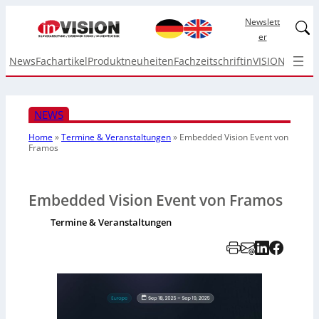
Newslett
Linked
er
News
Fachartikel
Produktneuheiten
Fachzeitschrift
inVISION Top I
NEWS
Home
»
Termine & Veranstaltungen
»
Embedded Vision Event von
Framos
Embedded Vision Event von Framos
Termine & Veranstaltungen