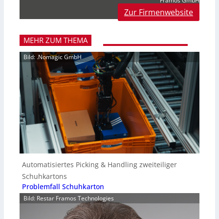
Framos GmbH
Zur Firmenwebsite
MEHR ZUM THEMA
Bild: .Nomagic GmbH
Automatisiertes Picking & Handling zweiteiliger
Schuhkartons
Problemfall Schuhkarton
Bild: Restar Framos Technologies