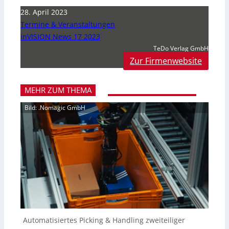
28. April 2023
Termine & Veranstaltungen
inVISION News 17 2023
TeDo Verlag GmbH
Zur Firmenwebsite
MEHR ZUM THEMA
Bild: .Nomagic GmbH
Automatisiertes Picking & Handling zweiteiliger