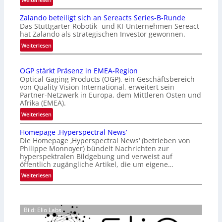
I
Zalando beteiligt sich an Sereacts Series-B-Runde
n
Das Stuttgarter Robotik- und KI-Unternehmen Sereact
t
hat Zalando als strategischen Investor gewonnen.
e
:
Weiterlesen
r
Z
n
a
a
OGP stärkt Präsenz in EMEA-Region
l
t
Optical Gaging Products (OGP), ein Geschäftsbereich
a
i
von Quality Vision International, erweitert sein
n
o
Partner-Netzwerk in Europa, dem Mittleren Osten und
d
Afrika (EMEA).
n
o
a
:
Weiterlesen
b
l
O
e
Homepage ‚Hyperspectral News‘
V
G
t
Die Homepage ‚Hyperspectral News‘ (betrieben von
i
P
Philippe Monnoyer) bündelt Nachrichten zur
e
s
s
hyperspektralen Bildgebung und verweist auf
i
i
t
öffentlich zugängliche Artikel, die um eigene…
l
o
ä
:
Weiterlesen
i
n
r
H
g
N
k
o
t
i
t
m
s
g
P
Bild: Elio Labs.
e
i
h
r
p