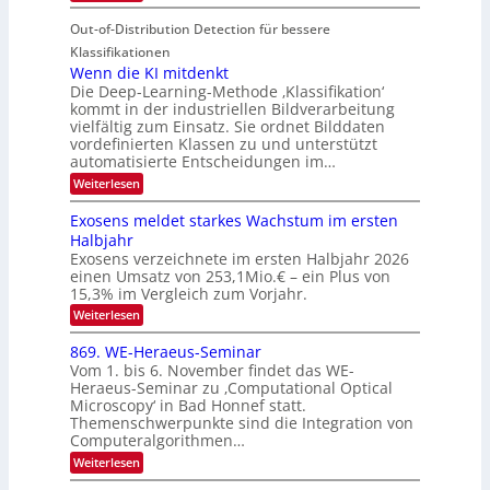
T
I
u
t
Out-of-Distribution Detection für bessere
a
S
r
e
g
I
Klassifikationen
e
n
u
Wenn die KI mitdenkt
O
n
Die Deep-Learning-Methode ‚Klassifikation‘
n
N
a
kommt in der industriellen Bildverarbeitung
g
T
u
vielfältig zum Einsatz. Sie ordnet Bilddaten
z
e
vordefinierten Klassen zu und unterstützt
f
u
c
automatisierte Entscheidungen im…
d
E
h
:
Weiterlesen
e
l
T
W
r
e
e
a
Exosens meldet starkes Wachstum im ersten
V
n
k
Halbjahr
l
n
I
Exosens verzeichnete im ersten Halbjahr 2026
t
k
d
S
einen Umsatz von 253,1Mio.€ – ein Plus von
i
r
s
e
I
15,3% im Vergleich zum Vorjahr.
o
K
O
:
Weiterlesen
n
I
E
N
m
i
x
869. WE-Heraeus-Seminar
i
2
o
k
t
Vom 1. bis 6. November findet das WE-
0
s
d
-
Heraeus-Seminar zu ‚Computational Optical
e
2
e
u
Microscopy‘ in Bad Honnef statt.
n
n
6
Themenschwerpunkte sind die Integration von
s
n
k
m
Computeralgorithmen…
t
d
e
:
Weiterlesen
B
l
8
d
i