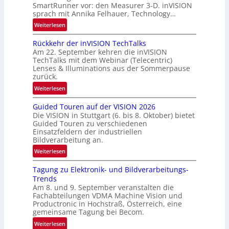
SmartRunner vor: den Measurer 3-D. inVISION
d
sprach mit Annika Felhauer, Technology…
e
:
Weiterlesen
U
Rückkehr der inVISION TechTalks
n
Am 22. September kehren die inVISION
b
TechTalks mit dem Webinar (Telecentric)
e
Lenses & Illuminations aus der Sommerpause
g
zurück.
r
:
Weiterlesen
e
R
n
Guided Touren auf der VISION 2026
ü
z
Die VISION in Stuttgart (6. bis 8. Oktober) bietet
c
t
Guided Touren zu verschiedenen
k
Einsatzfeldern der industriellen
e
k
Bildverarbeitung an.
M
e
:
ö
Weiterlesen
h
G
g
r
Tagung zu Elektronik- und Bildverarbeitungs-
u
l
d
Trends
i
i
e
Am 8. und 9. September veranstalten die
d
c
r
Fachabteilungen VDMA Machine Vision und
e
h
Productronic in Hochstraß, Österreich, eine
i
d
k
gemeinsame Tagung bei Becom.
n
T
e
:
Weiterlesen
V
o
i