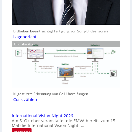
Erdbeben beeinträchtigt Fertigung von Sony-Bildsensoren
Lagebericht
Bild: iba AG
KI-gestützte Erkennung von Coil-Umreifungen
Coils zählen
International Vision Night 2026
Am 5. Oktober veranstaltet die EMVA bereits zum 15.
Mal die International Vision Night -…
:
Weiterlesen