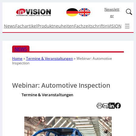
Newslett
Linked
er
News
Fachartikel
Produktneuheiten
Fachzeitschrift
inVISION Top I
NEWS
Home
»
Termine & Veranstaltungen
»
Webinar: Automotive
Inspection
Webinar: Automotive Inspection
Termine & Veranstaltungen