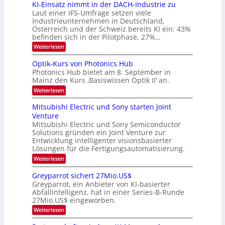
6
KI-Einsatz nimmt in der DACH-Industrie zu
e
l
9
t
Laut einer IFS-Umfrage setzen viele
.
d
s
Industrieunternehmen in Deutschland,
W
t
v
Österreich und der Schweiz bereits KI ein: 43%
E
a
befinden sich in der Pilotphase, 27%…
-
e
r
H
k
r
:
Weiterlesen
e
e
K
a
r
s
I
Optik-Kurs von Photonics Hub
a
r
W
-
e
Photonics Hub bietet am 8. September in
a
E
b
u
Mainz den Kurs ‚Basiswissen Optik II‘ an.
c
i
e
s
h
n
:
Weiterlesen
-
i
s
s
O
S
t
a
t
p
Mitsubishi Electric und Sony starten Joint
e
u
t
t
u
m
Venture
m
z
i
i
n
i
n
Mitsubishi Electric und Sony Semiconductor
k
n
m
i
Solutions gründen ein Joint Venture zur
-
g
a
e
m
K
Entwicklung intelligenter visionsbasierter
s
r
r
m
u
Lösungen für die Fertigungsautomatisierung.
-
s
t
r
:
t
Weiterlesen
i
s
T
M
e
n
v
r
i
n
d
o
Greyparrot sichert 27Mio.US$
t
H
e
e
n
Greyparrot, ein Anbieter von KI-basierter
s
a
r
P
n
Abfallintelligenz, hat in einer Series-B-Runde
u
l
D
h
d
27Mio.US$ eingeworben.
b
b
A
o
i
j
C
s
t
:
Weiterlesen
s
a
H
o
G
h
h
-
n
r