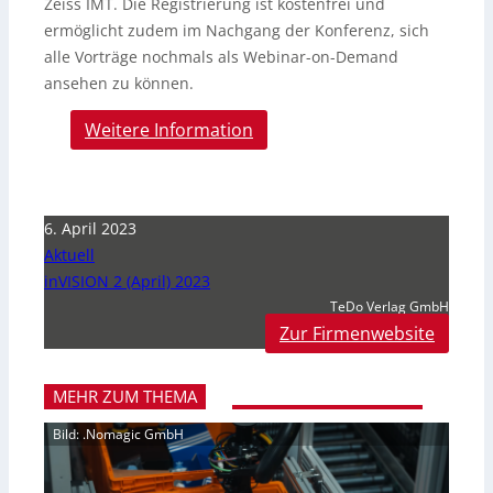
Zeiss IMT. Die Registrierung ist kostenfrei und
ermöglicht zudem im Nachgang der Konferenz, sich
alle Vorträge nochmals als Webinar-on-Demand
ansehen zu können.
Weitere Information
6. April 2023
Aktuell
inVISION 2 (April) 2023
TeDo Verlag GmbH
Zur Firmenwebsite
MEHR ZUM THEMA
Bild: .Nomagic GmbH