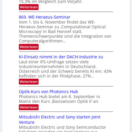
e
I
15,3% im Vergleich zum Vorjahr.
o
K
O
:
Weiterlesen
n
I
E
N
m
i
x
869. WE-Heraeus-Seminar
i
2
o
k
t
Vom 1. bis 6. November findet das WE-
0
s
d
-
Heraeus-Seminar zu ‚Computational Optical
e
2
e
u
Microscopy‘ in Bad Honnef statt.
n
n
6
Themenschwerpunkte sind die Integration von
s
n
k
m
Computeralgorithmen…
t
d
e
:
Weiterlesen
B
l
8
d
i
6
KI-Einsatz nimmt in der DACH-Industrie zu
e
l
9
t
Laut einer IFS-Umfrage setzen viele
.
d
s
Industrieunternehmen in Deutschland,
W
t
v
Österreich und der Schweiz bereits KI ein: 43%
E
a
befinden sich in der Pilotphase, 27%…
-
e
r
H
k
r
:
Weiterlesen
e
e
K
a
r
s
I
Optik-Kurs von Photonics Hub
a
r
W
-
e
Photonics Hub bietet am 8. September in
a
E
b
u
Mainz den Kurs ‚Basiswissen Optik II‘ an.
c
i
e
s
h
n
:
Weiterlesen
-
i
s
s
O
S
t
a
t
p
Mitsubishi Electric und Sony starten Joint
e
u
t
t
u
m
Venture
m
z
i
i
n
i
n
Mitsubishi Electric und Sony Semiconductor
k
n
m
i
Solutions gründen ein Joint Venture zur
-
g