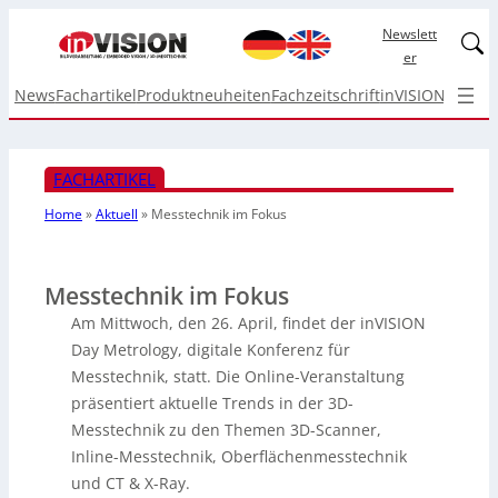
Newslett
Linked
er
News
Fachartikel
Produktneuheiten
Fachzeitschrift
inVISION Top I
FACHARTIKEL
Home
»
Aktuell
»
Messtechnik
im Fokus
Messtechnik im Fokus
Am Mittwoch, den 26. April, findet der inVISION
Day Metrology, digitale Konferenz für
Messtechnik, statt. Die Online-Veranstaltung
präsentiert aktuelle Trends in der 3D-
Messtechnik zu den Themen 3D-Scanner,
Inline-Messtechnik, Oberflächenmesstechnik
und CT & X-Ray.