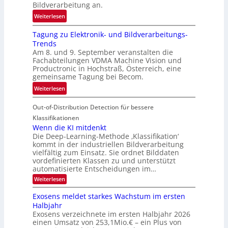
k
Bildverarbeitung an.
M
e
:
ö
Weiterlesen
h
G
g
r
Tagung zu Elektronik- und Bildverarbeitungs-
u
l
d
Trends
i
i
e
Am 8. und 9. September veranstalten die
d
c
r
Fachabteilungen VDMA Machine Vision und
e
h
Productronic in Hochstraß, Österreich, eine
i
d
k
gemeinsame Tagung bei Becom.
n
T
e
:
Weiterlesen
V
o
i
T
I
u
t
Out-of-Distribution Detection für bessere
a
S
r
e
g
I
Klassifikationen
e
n
u
Wenn die KI mitdenkt
O
n
Die Deep-Learning-Methode ‚Klassifikation‘
n
N
a
kommt in der industriellen Bildverarbeitung
g
T
u
vielfältig zum Einsatz. Sie ordnet Bilddaten
z
e
vordefinierten Klassen zu und unterstützt
f
u
c
automatisierte Entscheidungen im…
d
E
h
:
Weiterlesen
e
l
T
W
r
e
e
a
Exosens meldet starkes Wachstum im ersten
V
n
k
Halbjahr
l
n
I
Exosens verzeichnete im ersten Halbjahr 2026
t
k
d
S
einen Umsatz von 253,1Mio.€ – ein Plus von
i
r
s