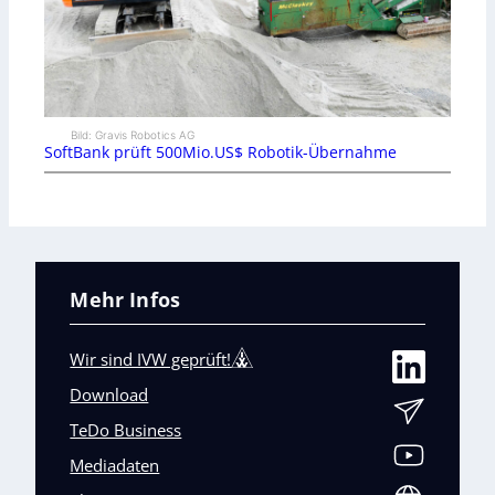
Bild: Gravis Robotics AG
SoftBank prüft 500Mio.US$ Robotik-Übernahme
Mehr Infos
Wir sind IVW geprüft!
Download
TeDo Business
Mediadaten