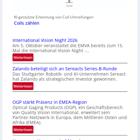
KI-gestützte Erkennung von Coil-Umreifungen
Coils zählen
International Vision Night 2026
Am 5. Oktober veranstaltet die EMVA bereits zum 15.
Mal die International Vision Night -…
:
Weiterlesen
I
Zalando beteiligt sich an Sereacts Series-B-Runde
n
Das Stuttgarter Robotik- und KI-Unternehmen Sereact
t
hat Zalando als strategischen Investor gewonnen.
e
:
Weiterlesen
r
Z
n
a
a
OGP stärkt Präsenz in EMEA-Region
l
t
Optical Gaging Products (OGP), ein Geschäftsbereich
a
i
von Quality Vision International, erweitert sein
n
o
Partner-Netzwerk in Europa, dem Mittleren Osten und
d
Afrika (EMEA).
n
o
a
:
Weiterlesen
b
l
O
e