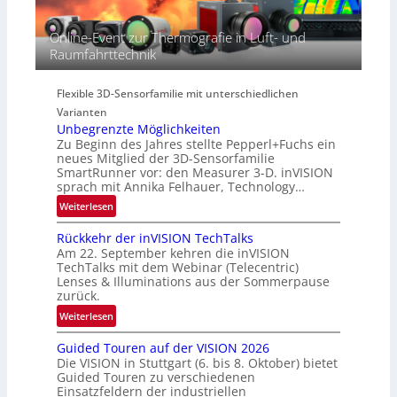
t
r
g
r
i
i
Online-Event zur Thermografie in Luft- und
a
e
o
Raumfahrttechnik
l
s
n
N
-
e
B
Flexible 3D-Sensorfamilie mit unterschiedlichen
w
-
Varianten
s
R
Unbegrenzte Möglichkeiten
‘
u
Zu Beginn des Jahres stellte Pepperl+Fuchs ein
n
neues Mitglied der 3D-Sensorfamilie
SmartRunner vor: den Measurer 3-D. inVISION
d
sprach mit Annika Felhauer, Technology…
e
:
Weiterlesen
U
Rückkehr der inVISION TechTalks
n
Am 22. September kehren die inVISION
b
TechTalks mit dem Webinar (Telecentric)
e
Lenses & Illuminations aus der Sommerpause
g
zurück.
r
:
Weiterlesen
e
R
n
Guided Touren auf der VISION 2026
ü
z
Die VISION in Stuttgart (6. bis 8. Oktober) bietet
c
t
Guided Touren zu verschiedenen
k
Einsatzfeldern der industriellen
e