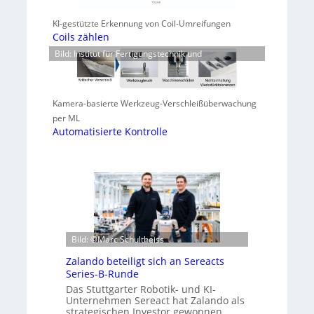
KI-gestützte Erkennung von Coil-Umreifungen
Coils zählen
Bild: Institut für Fertigungstechnik und
Kamera-basierte Werkzeug-Verschleißüberwachung
per ML
Automatisierte Kontrolle
Bild: ©Marc Schultheiss
Zalando beteiligt sich an Sereacts
Series-B-Runde
Das Stuttgarter Robotik- und KI-
Unternehmen Sereact hat Zalando als
strategischen Investor gewonnen.