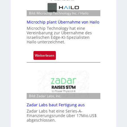
k
h
s
a
t
Bild: Microchip Technology Inc. / Hailo
n
o
Microchip plant Übernahme von Hailo
S
n
Microchip Technology hat eine
e
e
Vereinbarung zur Übernahme des
r
ü
israelischen Edge-KI-Spezialisten
e
Hailo unterzeichnet.
b
a
e
c
r
:
Weiterlesen
t
n
M
s
i
i
S
m
c
e
m
r
r
t
o
i
D
c
e
a
Bild: Zadar Labs, Inc.
h
s
r
i
Zadar Labs baut Fertigung aus
-
k
p
Zadar Labs hat eine Series-A-
B
V
p
Finanzierungsrunde über 17Mio.US$
-
i
abgeschlossen.
l
R
s
a