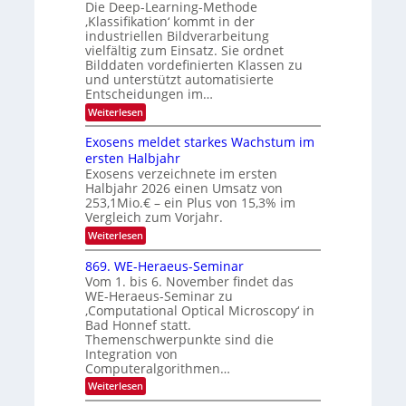
u
Die Deep-Learning-Methode
S
e
l
f
‚Klassifikation‘ kommt in der
a
p
c
industriellen Bildverarbeitung
d
n
e
h
vielfältig zum Einsatz. Sie ordnet
d
e
c
e
T
Bilddaten vordefinierten Klassen zu
r
n
und unterstützt automatisierte
t
a
V
Entscheidungen im…
r
l
I
:
Weiterlesen
a
k
S
W
s
e
I
Exosens meldet starkes Wachstum im
n
O
ersten Halbjahr
n
Exosens verzeichnete im ersten
N
d
Halbjahr 2026 einen Umsatz von
i
2
e
253,1Mio.€ – ein Plus von 15,3% im
0
K
Vergleich zum Vorjahr.
I
2
:
Weiterlesen
m
6
E
i
x
t
869. WE-Heraeus-Seminar
o
d
Vom 1. bis 6. November findet das
s
e
WE-Heraeus-Seminar zu
e
n
‚Computational Optical Microscopy‘ in
n
k
Bad Honnef statt.
s
t
m
Themenschwerpunkte sind die
e
Integration von
l
Computeralgorithmen…
d
:
Weiterlesen
e
8
t