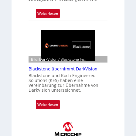
:
Weiterlesen
Z
a
l
a
n
d
o
Bild: DarkVision / Blackstone Inc.
b
Blackstone übernimmt DarkVision
e
Blackstone und Koch Engineered
t
Solutions (KES) haben eine
e
Vereinbarung zur Übernahme von
DarkVision unterzeichnet.
i
l
i
:
Weiterlesen
g
B
t
l
s
a
i
c
c