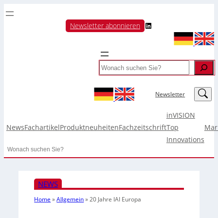
LinkedIn
Newsletter abonnieren
Search
LinkedIn
Newsletter
inVISION
News
Fachartikel
Produktneuheiten
Fachzeitschrift
Top
Mar
Innovations
Search
NEWS
Home
»
Allgemein
»
20 Jahre IAI Europa