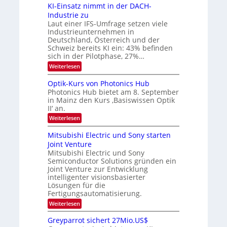
6
s
KI-Einsatz nimmt in der DACH-
9
t
Industrie zu
.
a
Laut einer IFS-Umfrage setzen viele
W
r
Industrieunternehmen in
E
k
-
e
Deutschland, Österreich und der
H
s
Schweiz bereits KI ein: 43% befinden
e
W
sich in der Pilotphase, 27%…
r
a
:
Weiterlesen
a
c
K
e
h
I
u
s
Optik-Kurs von Photonics Hub
-
s
t
Photonics Hub bietet am 8. September
E
-
u
in Mainz den Kurs ‚Basiswissen Optik
i
S
m
II‘ an.
n
e
i
s
m
m
:
Weiterlesen
a
i
e
O
t
n
r
p
Mitsubishi Electric und Sony starten
z
a
s
t
Joint Venture
n
r
t
i
i
Mitsubishi Electric und Sony
e
k
m
n
Semiconductor Solutions gründen ein
-
m
H
K
Joint Venture zur Entwicklung
t
a
u
intelligenter visionsbasierter
i
l
r
Lösungen für die
n
b
s
Fertigungsautomatisierung.
d
j
v
e
a
o
:
Weiterlesen
r
h
n
M
D
r
P
i
Greyparrot sichert 27Mio.US$
A
h
t