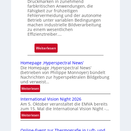
Druckmarken in zunehmend
n
farbkritischen Anwendungen, die
Fähigkeit zur frühzeitigen
g
Fehlervermeidung und der autonome
a
Betrieb unter variablen Bedingungen
u
machen industrielle Bildverarbeitung
s
zu einem wesentlichen
Effizienztreiber.…
:
Weiterlesen
Z
u
Homepage ‚Hyperspectral News‘
v
Die Homepage ‚Hyperspectral News‘
(betrieben von Philippe Monnoyer) bündelt
e
Nachrichten zur hyperspektralen Bildgebung
r
und verweist…
l
:
Weiterlesen
ä
H
s
International Vision Night 2026
o
s
Am 5. Oktober veranstaltet die EMVA bereits
m
zum 15. Mal die International Vision Night -…
i
e
:
Weiterlesen
g
p
I
e
a
n
g
D
Online-Event zur Thermografie in Luft- und