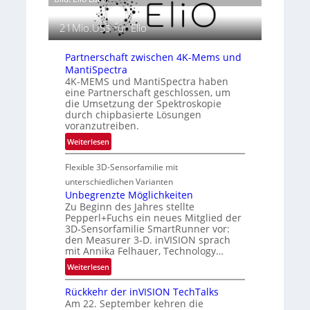
ä
2
m
s
6
o
21Mio.US$ für Elio
e
g
n
r
Partnerschaft zwischen 4K-Mems und
z
a
MantiSpectra
i
f
4K-MEMS und MantiSpectra haben
n
eine Partnerschaft geschlossen, um
i
E
die Umsetzung der Spektroskopie
e
M
durch chipbasierte Lösungen
i
E
voranzutreiben.
n
A
:
Weiterlesen
L
-
P
u
R
Flexible 3D-Sensorfamilie mit
a
f
e
r
unterschiedlichen Varianten
t
g
t
Unbegrenzte Möglichkeiten
-
i
Zu Beginn des Jahres stellte
n
u
o
Pepperl+Fuchs ein neues Mitglied der
e
n
n
3D-Sensorfamilie SmartRunner vor:
r
d
den Measurer 3-D. inVISION sprach
s
R
mit Annika Felhauer, Technology…
c
a
:
Weiterlesen
h
u
U
a
m
Rückkehr der inVISION TechTalks
n
f
f
Am 22. September kehren die
b