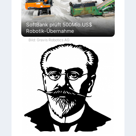
SoftBank prüft 500Mio.US$
Robotik-Übernahme
Bild: Gravis Robotics AG