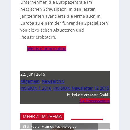
Unternehmen die Europazentrale im
hessischen Schwalbach. In den letzten
Jahrzehnten avancierte die Firma auch in
Europa zu einem der führenden Spezialisten
von elektrischen Aktuatoren und
Industrierobotern.
Weitere Information
22. Juni 2015
Allgemein
,
Newsarchiv
inVISION 1 2016
,
inVISION Newsletter 12 2015
IAI Industrieroboter GmbH
Zur Firmenwebsite
MEHR ZUM THEMA
Bild: Restar Framos Technologies