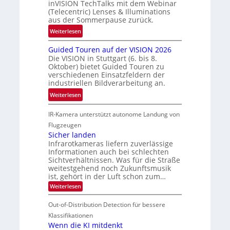
t
inVISION TechTalks mit dem Webinar
a
e
(Telecentric) Lenses & Illuminations
z
h
g
aus der Sommerpause zurück.
w
r
r
i
:
Weiterlesen
t
e
s
R
t
n
Guided Touren auf der VISION 2026
c
ü
e
z
Die VISION in Stuttgart (6. bis 8.
h
c
c
t
Oktober) bietet Guided Touren zu
e
k
h
verschiedenen Einsatzfeldern der
e
n
k
n
industriellen Bildverarbeitung an.
M
4
e
i
:
ö
Weiterlesen
K
h
k
G
g
-
r
IR-Kamera unterstützt autonome Landung von
u
l
M
d
i
i
Flugzeugen
e
e
d
c
Sicher landen
m
r
Infrarotkameras liefern zuverlässige
e
h
s
i
Informationen auch bei schlechten
d
k
u
n
Sichtverhältnissen. Was für die Straße
T
e
weitestgehend noch Zukunftsmusik
n
V
o
i
ist, gehört in der Luft schon zum…
d
I
u
t
:
Weiterlesen
M
S
r
e
S
a
I
i
e
n
Out-of-Distribution Detection für bessere
n
O
c
n
h
Klassifikationen
t
N
a
e
Wenn die KI mitdenkt
i
T
r