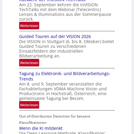
Am 22. September kehren die inVISION
b
TechTalks mit dem Webinar (Telecentric)
e
Lenses & Illuminations aus der Sommerpause
g
zurück.
r
:
Weiterlesen
e
R
n
Guided Touren auf der VISION 2026
ü
z
Die VISION in Stuttgart (6. bis 8. Oktober) bietet
c
t
Guided Touren zu verschiedenen
k
Einsatzfeldern der industriellen
e
k
Bildverarbeitung an.
M
e
:
ö
Weiterlesen
h
G
g
r
Tagung zu Elektronik- und Bildverarbeitungs-
u
l
d
Trends
i
i
e
Am 8. und 9. September veranstalten die
d
c
r
Fachabteilungen VDMA Machine Vision und
e
h
Productronic in Hochstraß, Österreich, eine
i
d
k
gemeinsame Tagung bei Becom.
n
T
e
:
Weiterlesen
V
o
i
T
I
u
t
Out-of-Distribution Detection für bessere
a
S
r
e
g
I
Klassifikationen
e
n
u
Wenn die KI mitdenkt
O
n
Die Deep-Learning-Methode ‚Klassifikation‘
n
N