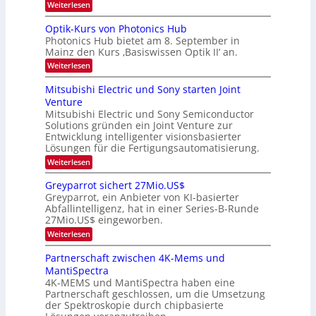
k
r
:
Weiterlesen
e
e
K
a
r
s
I
Optik-Kurs von Photonics Hub
a
r
W
-
e
Photonics Hub bietet am 8. September in
a
E
b
u
Mainz den Kurs ‚Basiswissen Optik II‘ an.
c
i
e
s
h
n
:
Weiterlesen
-
i
s
s
O
S
t
a
t
p
Mitsubishi Electric und Sony starten Joint
e
u
t
t
u
m
Venture
m
z
i
i
n
i
n
Mitsubishi Electric und Sony Semiconductor
k
n
m
i
Solutions gründen ein Joint Venture zur
-
g
a
e
m
K
Entwicklung intelligenter visionsbasierter
s
r
r
m
u
Lösungen für die Fertigungsautomatisierung.
-
s
t
r
:
t
Weiterlesen
i
s
T
M
e
n
v
r
i
n
d
o
Greyparrot sichert 27Mio.US$
t
H
e
e
n
Greyparrot, ein Anbieter von KI-basierter
s
a
r
P
n
Abfallintelligenz, hat in einer Series-B-Runde
u
l
D
h
d
27Mio.US$ eingeworben.
b
b
A
o
i
j
C
s
t
:
Weiterlesen
s
a
H
o
G
h
h
-
n
r
Partnerschaft zwischen 4K-Mems und
i
r
I
i
e
MantiSpectra
E
n
c
y
l
d
4K-MEMS und MantiSpectra haben eine
s
p
e
u
H
Partnerschaft geschlossen, um die Umsetzung
a
c
s
u
r
der Spektroskopie durch chipbasierte
t
t
b
r