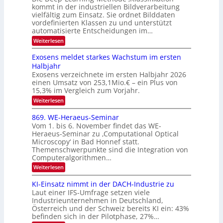
a
kommt in der industriellen Bildverarbeitung
g
T
u
vielfältig zum Einsatz. Sie ordnet Bilddaten
z
e
vordefinierten Klassen zu und unterstützt
f
u
c
automatisierte Entscheidungen im…
d
E
h
:
Weiterlesen
e
l
T
W
r
e
e
a
Exosens meldet starkes Wachstum im ersten
V
n
k
Halbjahr
l
n
I
Exosens verzeichnete im ersten Halbjahr 2026
t
k
d
S
einen Umsatz von 253,1Mio.€ – ein Plus von
i
r
s
e
I
15,3% im Vergleich zum Vorjahr.
o
K
O
:
Weiterlesen
n
I
E
N
m
i
x
869. WE-Heraeus-Seminar
i
2
o
k
t
Vom 1. bis 6. November findet das WE-
0
s
d
-
Heraeus-Seminar zu ‚Computational Optical
e
2
e
u
Microscopy‘ in Bad Honnef statt.
n
n
6
Themenschwerpunkte sind die Integration von
s
n
k
m
Computeralgorithmen…
t
d
e
:
Weiterlesen
B
l
8
d
i
6
KI-Einsatz nimmt in der DACH-Industrie zu
e
l
9
t
Laut einer IFS-Umfrage setzen viele
.
d
s
Industrieunternehmen in Deutschland,
W
t
v
Österreich und der Schweiz bereits KI ein: 43%
E
a
befinden sich in der Pilotphase, 27%…
-
e
r
H