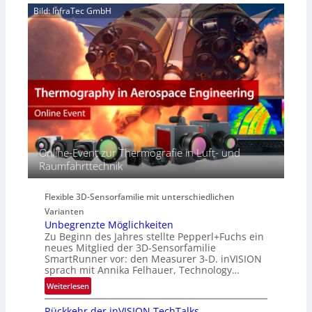
H
e
Bild: InfraTec GmbH
i
y
r
n
p
e
E
e
a
M
r
c
E
s
t
A
p
s
-
e
S
R
c
e
e
t
r
g
r
i
i
Online-Event zur Thermografie in Luft- und
a
e
o
Raumfahrttechnik
l
s
n
N
-
e
B
Flexible 3D-Sensorfamilie mit unterschiedlichen
w
-
Varianten
s
R
Unbegrenzte Möglichkeiten
‘
u
Zu Beginn des Jahres stellte Pepperl+Fuchs ein
n
neues Mitglied der 3D-Sensorfamilie
SmartRunner vor: den Measurer 3-D. inVISION
d
sprach mit Annika Felhauer, Technology…
e
:
Weiterlesen
U
Rückkehr der inVISION TechTalks
n