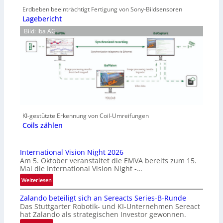
Erdbeben beeinträchtigt Fertigung von Sony-Bildsensoren
Lagebericht
Bild: iba AG
KI-gestützte Erkennung von Coil-Umreifungen
Coils zählen
International Vision Night 2026
Am 5. Oktober veranstaltet die EMVA bereits zum 15.
Mal die International Vision Night -…
:
Weiterlesen
I
Zalando beteiligt sich an Sereacts Series-B-Runde
n
Das Stuttgarter Robotik- und KI-Unternehmen Sereact
t
hat Zalando als strategischen Investor gewonnen.
e