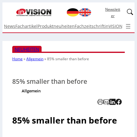
Newslett
Linked
er
News
Fachartikel
Produktneuheiten
Fachzeitschrift
inVISION Top I
NEUHEITEN
Home
»
Allgemein
»
85% smaller than before
85% smaller than before
Allgemein
85% smaller than before