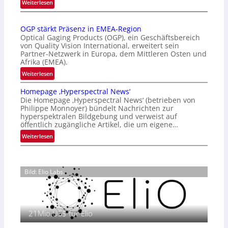
:
Weiterlesen
r
Z
n
a
a
OGP stärkt Präsenz in EMEA-Region
l
t
Optical Gaging Products (OGP), ein Geschäftsbereich
a
i
von Quality Vision International, erweitert sein
n
o
Partner-Netzwerk in Europa, dem Mittleren Osten und
d
Afrika (EMEA).
n
o
a
:
Weiterlesen
b
l
O
e
Homepage ‚Hyperspectral News‘
V
G
t
Die Homepage ‚Hyperspectral News‘ (betrieben von
i
P
Philippe Monnoyer) bündelt Nachrichten zur
e
s
s
hyperspektralen Bildgebung und verweist auf
i
i
t
öffentlich zugängliche Artikel, die um eigene…
l
o
ä
:
Weiterlesen
i
n
r
H
g
N
k
o
t
i
t
m
s
g
P
Bild: Elio Labs.
e
i
h
r
p
c
t
ä
a
h
2
s
g
a
0
e
21Mio.US$ für Elio
e
n
2
n
‚
S
6
z