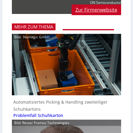
ON Semiconductor
Zur Firmenwebsite
MEHR ZUM THEMA
Bild: .Nomagic GmbH
Automatisiertes Picking & Handling zweiteiliger
Schuhkartons
Problemfall Schuhkarton
Bild: Restar Framos Technologies