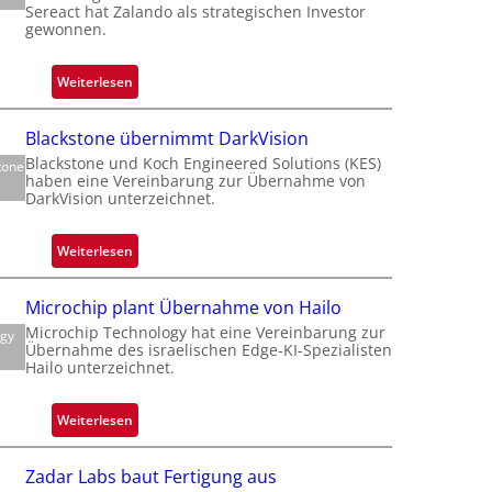
Sereact hat Zalando als strategischen Investor
gewonnen.
f
:
Weiterlesen
Z
t
a
t
Blackstone übernimmt DarkVision
l
Blackstone und Koch Engineered Solutions (KES)
tone
a
haben eine Vereinbarung zur Übernahme von
n
DarkVision unterzeichnet.
d
i
o
:
Weiterlesen
b
B
e
l
Microchip plant Übernahme von Hailo
t
a
Microchip Technology hat eine Vereinbarung zur
e
ogy
c
Übernahme des israelischen Edge-KI-Spezialisten
i
k
Hailo unterzeichnet.
l
s
i
t
:
Weiterlesen
g
o
M
t
n
i
s
Zadar Labs baut Fertigung aus
e
c