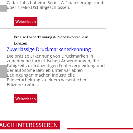
i
Zadar Labs hat eine Series-A-Finanzierungsrunde
ü
r
über 17Mio.US$ abgeschlossen.
c
b
o
h
e
c
a
:
Weiterlesen
r
h
n
Z
n
i
S
a
i
p
Präzise Farberkennung & Prozesskontrolle in
e
d
m
p
Echtzeit
r
a
m
Zuverlässige Druckmarkenerkennung
l
e
r
t
a
Die präzise Erkennung von Druckmarken in
a
L
D
zunehmend farbkritischen Anwendungen, die
n
c
a
Fähigkeit zur frühzeitigen Fehlervermeidung und
a
t
t
der autonome Betrieb unter variablen
b
r
Ü
Bedingungen machen industrielle
s
s
k
Bildverarbeitung zu einem wesentlichen
b
S
b
Effizienztreiber.…
V
e
e
a
i
r
r
u
s
:
Weiterlesen
n
i
t
i
Z
a
e
F
o
u
h
s
e
n
v
m
-
r
e
 AUCH INTERESSIEREN
e
B
t
r
v
-