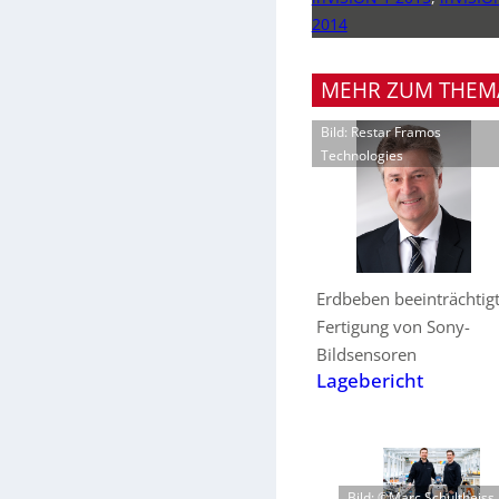
2014
MEHR ZUM THEM
Bild: Restar Framos
Technologies
Erdbeben beeinträchtig
Fertigung von Sony-
Bildsensoren
Lagebericht
Bild: ©Marc Schultheiss