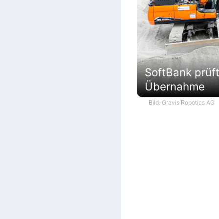
SoftBank prüf
Übernahme
Bild: Gravis Robotics AG