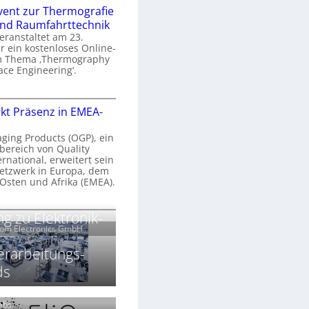
n
e
vent zur Thermografie
 und Raumfahrttechnik
e
H
veranstaltet am 23.
r
 ein kostenloses Online-
y
m Thema ‚Thermography
n
p
ace Engineering‘.
a
e
r
O
s
kt Präsenz in EMEA-
o
n
p
n
e
aging Products (OGP), ein
a
c
bereich von Quality
n
ernational, erweitert sein
V
e
r
etzwerk in Europa, dem
a
 Osten und Afrika (EMEA).
s
E
v
N
O
g zu Elektronik-
o
e
e
G
com Electronics GmbH
n
n
w
P
N
s
s
erarbeitungs-
z
ds
g
u
ä
h
r
r
T
k
Labs.
2
h