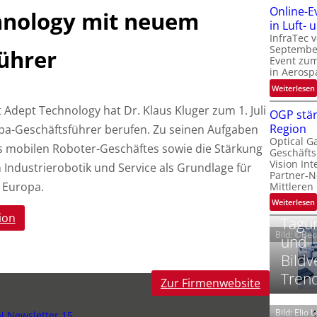
Online-E
hnology mit neuem
t
‚
in Luft-
InfraTec 
September
ührer
Event zu
in Aerosp
t
:
Weiterlesen
i
 Adept Technology hat Dr. Klaus Kluger zum 1. Juli
OGP stär
Region
a-Geschäftsführer berufen. Zu seinen Aufgaben
l
Optical G
i
s mobilen Roboter-Geschäftes sowie die Stärkung
Geschäfts
l
t
Vision Int
ndustrierobotik und Service als Grundlage für
Partner-N
i
-
 Europa.
Mittleren
l
:
Weiterlesen
i
ion
Tagun
Bild: ©Be
und
t
Bildv
i
‘
t
Tren
Zur Firmenwebsite
t
Bild: Elio 
N Newsletter 15