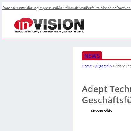
Datenschutzerklärung
Impressum
Marktübersichten
Perfekte Maschine
Downloa
NEWS
Home
»
Allgemein
»
Adept Te
Adept Tech
Geschäftsf
Newsarchiv