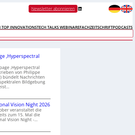
LinkedIn
Newsletter abonnieren
N TOP INNOVATIONS
TECH TALKS WEBINARE
FACHZEITSCHRIFT
PODCASTS
e ‚Hyperspectral
age ‚Hyperspectral
trieben von Philippe
 bündelt Nachrichten
spektralen Bildgebung
eist…
H
ional Vision Night 2026
o
ober veranstaltet die
m
its zum 15. Mal die
e
nal Vision Night -…
p
a
g