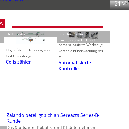
21Mio
t
A
Bild: iba AG
Bild: Institut für
Fertigungstechnik und
f
Kamera-basierte Werkzeug-
i
i
KI-gestützte Erkennung von
Verschleißüberwachung per
Coil-Umreifungen
ML
i
Coils zählen
Automatisierte
Kontrolle
t
-
f
t
-
i
Zalando beteiligt sich an Sereacts Series-B-
Runde
Das Stuttgarter Robotik- und KI-Unternehmen