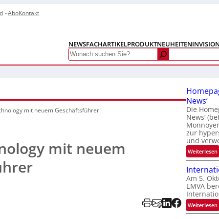
d
Abo
Kontakt
NEWS
FACHARTIKEL
PRODUKTNEUHEITEN
INVISIO
Search
Homepag
News‘
Die Homep
chnology mit neuem Geschäftsführer
News‘ (be
Monnoyer)
zur hyper
und verw
nology mit neuem
:
Weiterlesen
ührer
Internat
Am 5. Okt
EMVA bere
Internatio
:
Weiterlesen
I