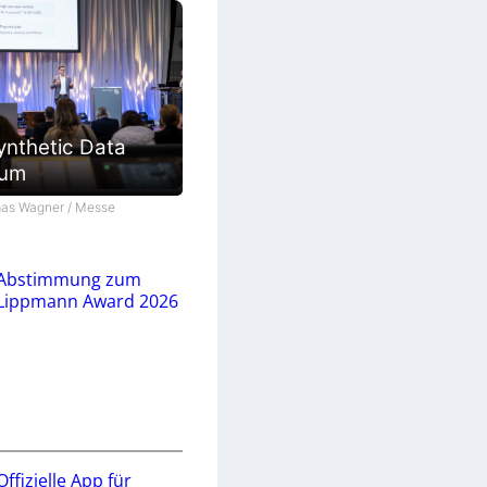
ynthetic Data
ium
as Wagner / Messe
Abstimmung zum
Lippmann Award 2026
Offizielle App für