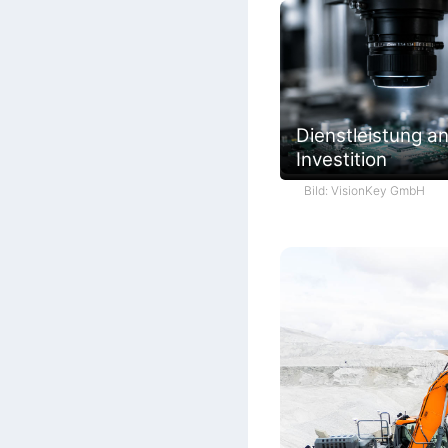
Dienstleistung an
Investition
Bild: VisionKey GmbH