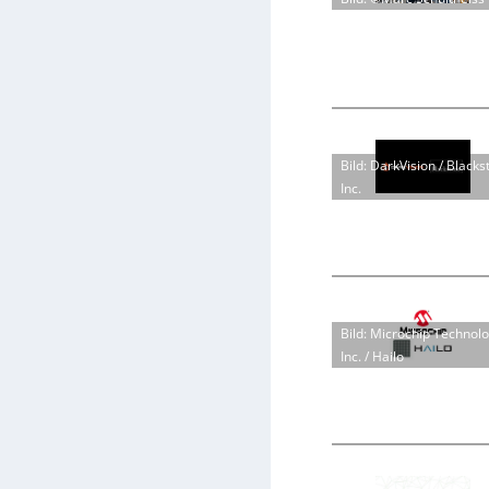
Bild: DarkVision / Blacks
Inc.
Bild: Microchip Technol
Inc. / Hailo