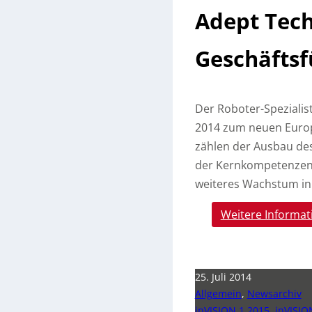
Adept Tec
Geschäftsf
Der Roboter-Spezialist
2014 zum neuen Europ
zählen der Ausbau de
der Kernkompetenzen I
weiteres Wachstum in
Weitere Informat
25. Juli 2014
Allgemein
,
Newsarchiv
inVISION 1 2015
,
inVISIO