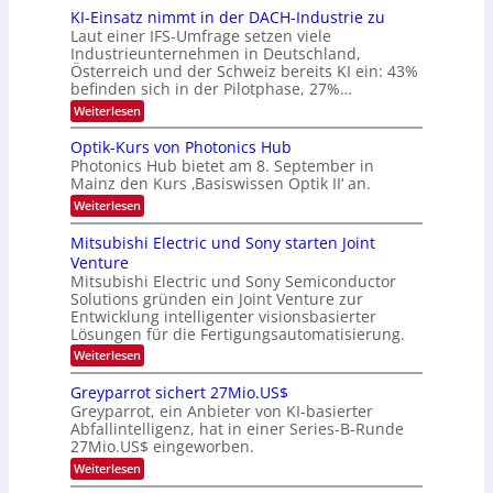
d
i
6
KI-Einsatz nimmt in der DACH-Industrie zu
e
l
9
t
Laut einer IFS-Umfrage setzen viele
.
d
s
Industrieunternehmen in Deutschland,
W
t
v
Österreich und der Schweiz bereits KI ein: 43%
E
a
befinden sich in der Pilotphase, 27%…
-
e
r
H
k
r
:
Weiterlesen
e
e
K
a
r
s
I
Optik-Kurs von Photonics Hub
a
r
W
-
e
Photonics Hub bietet am 8. September in
a
E
b
u
Mainz den Kurs ‚Basiswissen Optik II‘ an.
c
i
e
s
h
n
:
Weiterlesen
-
i
s
s
O
S
t
a
t
p
Mitsubishi Electric und Sony starten Joint
e
u
t
t
u
m
Venture
m
z
i
i
n
i
n
Mitsubishi Electric und Sony Semiconductor
k
n
m
i
Solutions gründen ein Joint Venture zur
-
g
a
e
m
K
Entwicklung intelligenter visionsbasierter
s
r
r
m
u
Lösungen für die Fertigungsautomatisierung.
-
s
t
r
:
t
Weiterlesen
i
s
T
M
e
n
v
r
i
n
d
o
Greyparrot sichert 27Mio.US$
t
H
e
e
n
Greyparrot, ein Anbieter von KI-basierter
s
a
r
P
n
Abfallintelligenz, hat in einer Series-B-Runde
u
l
D
h
d
27Mio.US$ eingeworben.
b
b
A
o
i
j
C
s
t
:
Weiterlesen
s
a
H
o
G
h