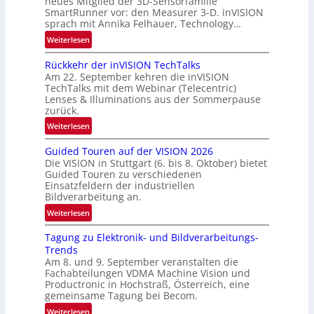
neues Mitglied der 3D-Sensorfamilie
w
SmartRunner vor: den Measurer 3-D. inVISION
-
sprach mit Annika Felhauer, Technology…
s
R
‘
:
Weiterlesen
u
U
n
Rückkehr der inVISION TechTalks
n
d
Am 22. September kehren die inVISION
b
e
TechTalks mit dem Webinar (Telecentric)
e
Lenses & Illuminations aus der Sommerpause
g
zurück.
r
:
Weiterlesen
e
R
n
Guided Touren auf der VISION 2026
ü
z
Die VISION in Stuttgart (6. bis 8. Oktober) bietet
c
t
Guided Touren zu verschiedenen
k
Einsatzfeldern der industriellen
e
k
Bildverarbeitung an.
M
e
:
ö
Weiterlesen
h
G
g
r
Tagung zu Elektronik- und Bildverarbeitungs-
u
l
d
Trends
i
i
e
Am 8. und 9. September veranstalten die
d
c
r
Fachabteilungen VDMA Machine Vision und
e
h
Productronic in Hochstraß, Österreich, eine
i
d
k
gemeinsame Tagung bei Becom.
n
T
e
:
Weiterlesen
V