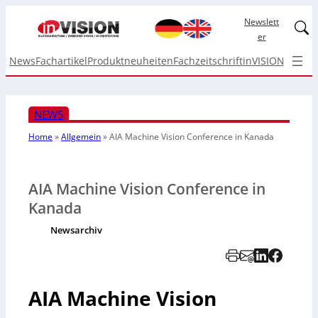
Newslett
Linked
er
News
Fachartikel
Produktneuheiten
Fachzeitschrift
inVISION Top I
NEWS
Home
»
Allgemein
»
AIA Machine Vision Conference in Kanada
AIA Machine Vision Conference in
Kanada
Newsarchiv
AIA Machine Vision