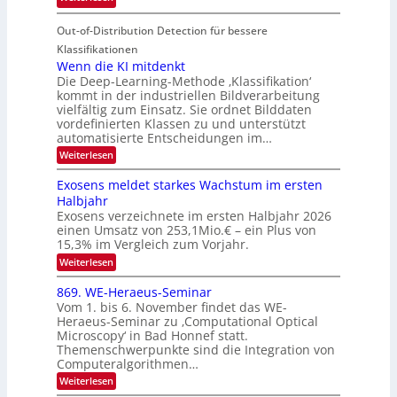
o
i
T
I
u
t
Out-of-Distribution Detection für bessere
a
S
r
e
g
I
Klassifikationen
e
n
u
Wenn die KI mitdenkt
O
n
Die Deep-Learning-Methode ‚Klassifikation‘
n
N
a
kommt in der industriellen Bildverarbeitung
g
T
u
vielfältig zum Einsatz. Sie ordnet Bilddaten
z
e
vordefinierten Klassen zu und unterstützt
f
u
c
automatisierte Entscheidungen im…
d
E
h
:
Weiterlesen
e
l
T
W
r
e
e
a
Exosens meldet starkes Wachstum im ersten
V
n
k
Halbjahr
l
n
I
Exosens verzeichnete im ersten Halbjahr 2026
t
k
d
S
einen Umsatz von 253,1Mio.€ – ein Plus von
i
r
s
e
I
15,3% im Vergleich zum Vorjahr.
o
K
O
:
Weiterlesen
n
I
E
N
m
i
x
869. WE-Heraeus-Seminar
i
2
o
k
t
Vom 1. bis 6. November findet das WE-
0
s
d
-
Heraeus-Seminar zu ‚Computational Optical
e
2
e
u
Microscopy‘ in Bad Honnef statt.
n
n
6
Themenschwerpunkte sind die Integration von
s
n
k
m
Computeralgorithmen…
t
d
e
:
Weiterlesen
B
l
8