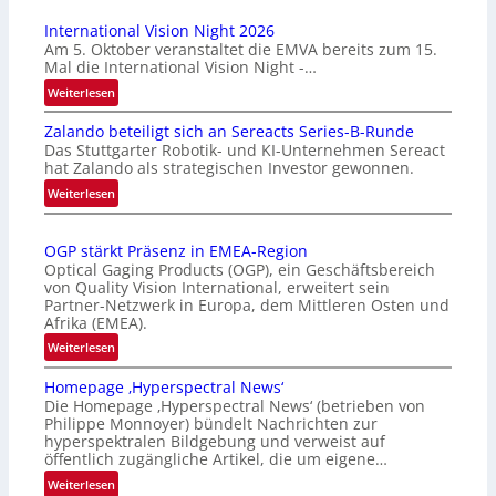
International Vision Night 2026
Am 5. Oktober veranstaltet die EMVA bereits zum 15.
Mal die International Vision Night -…
:
Weiterlesen
I
Zalando beteiligt sich an Sereacts Series-B-Runde
n
Das Stuttgarter Robotik- und KI-Unternehmen Sereact
t
hat Zalando als strategischen Investor gewonnen.
e
:
Weiterlesen
r
Z
n
a
a
OGP stärkt Präsenz in EMEA-Region
l
t
Optical Gaging Products (OGP), ein Geschäftsbereich
a
i
von Quality Vision International, erweitert sein
n
o
Partner-Netzwerk in Europa, dem Mittleren Osten und
d
Afrika (EMEA).
n
o
a
:
Weiterlesen
b
l
O
e
Homepage ‚Hyperspectral News‘
V
G
t
Die Homepage ‚Hyperspectral News‘ (betrieben von
i
P
Philippe Monnoyer) bündelt Nachrichten zur
e
s
s
hyperspektralen Bildgebung und verweist auf
i
i
t
öffentlich zugängliche Artikel, die um eigene…
l
o
ä
:
Weiterlesen
i
n
r