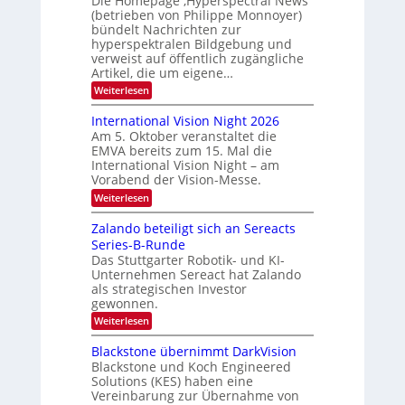
Die Homepage ‚Hyperspectral News‘
V
(betrieben von Philippe Monnoyer)
S
A
bündelt Nachrichten zur
c
-
hyperspektralen Bildgebung und
h
M
verweist auf öffentlich zugängliche
u
Artikel, die um eigene…
i
h
t
:
Weiterlesen
k
H
g
o
a
International Vision Night 2026
l
m
Am 5. Oktober veranstaltet die
r
e
i
EMVA bereits zum 15. Mal die
p
t
e
International Vision Night – am
a
o
d
Vorabend der Vision-Messe.
g
n
e
e
:
Weiterlesen
‚
I
r
H
n
Zalando beteiligt sich an Sereacts
s
y
t
p
Series-B-Runde
t
e
e
Das Stuttgarter Robotik- und KI-
r
a
r
Unternehmen Sereact hat Zalando
n
n
s
a
als strategischen Investor
p
d
t
gewonnen.
e
i
a
c
:
Weiterlesen
o
u
t
Z
n
r
a
f
a
Blackstone übernimmt DarkVision
a
l
l
d
Blackstone und Koch Engineered
l
a
V
Solutions (KES) haben eine
N
e
n
i
e
Vereinbarung zur Übernahme von
d
r
s