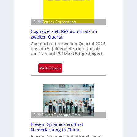
h
p
n
p
i
e
k
l
Bild: Cognex Corporation
s
Cognex erzielt Rekordumsatz im
p
zweiten Quartal
i
Cognex hat im zweiten Quartal 2026,
t
das am 5. Juli endete, den Umsatz
z
um 17% auf 291Mio.US$ gesteigert.
e
b
:
Weiterlesen
e
C
i
o
m
g
F
n
r
e
a
x
u
e
Bild: Eleven Dynamics GmbH
n
r
h
Eleven Dynamics eröffnet
z
o
Niederlassung in China
i
f
Eleven Dynamics hat offiziell seine