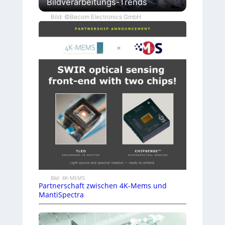
Bildverarbeitungs-Trends
Bild: ©Becom Electronics GmbH
Bild: 4K-MEMS
Partnerschaft zwischen 4K-Mems und
MantiSpectra