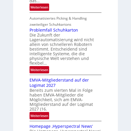
das…
l
:
Weiterlesen
e
L
n
Automatisiertes Picking & Handling
a
g
zweiteiliger Schuhkartons
e
Problemfall Schuhkarton
Die Zukunft der
b
Lagerautomatisierung wird nicht
e
allein von schnelleren Robotern
r
bestimmt. Entscheidend sind
i
intelligente Systeme, die die
c
physische Welt verstehen und
flexibel…
h
t
:
Weiterlesen
P
EMVA-Mitgliederstand auf der
r
Logimat 2027
o
Bereits zum vierten Mal in Folge
b
haben EMVA-Mitglieder die
l
Möglichkeit, sich am EMVA-
e
Mitgliederstand auf der Logimat
m
2027 (16.
f
:
Weiterlesen
a
E
l
Homepage ‚Hyperspectral News‘
M
l