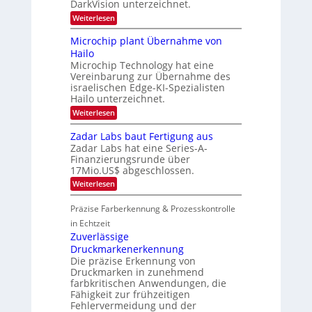
w
DarkVision unterzeichnet.
o
i
L
s
b
o
:
Weiterlesen
‘
o
e
n
B
t
N
g
l
Microchip plant Übernahme von
e
i
a
i
i
Hailo
g
c
m
l
h
Microchip Technology hat eine
k
i
t
a
Vereinbarung zur Übernahme des
s
g
2
t
israelischen Edge-KI-Spezialisten
t
t
0
o
Hailo unterzeichnet.
s
2
2
n
i
:
6
Weiterlesen
0
e
c
M
ü
2
h
i
b
Zadar Labs baut Fertigung aus
a
7
c
e
Zadar Labs hat eine Series-A-
n
r
r
Finanzierungsrunde über
S
o
n
e
17Mio.US$ abgeschlossen.
c
i
r
h
m
:
Weiterlesen
e
i
m
Z
a
p
t
a
c
Präzise Farberkennung & Prozesskontrolle
p
D
d
t
l
a
a
in Echtzeit
s
a
r
r
Zuverlässige
S
n
k
L
e
Druckmarkenerkennung
t
V
a
r
Ü
Die präzise Erkennung von
i
b
i
b
s
Druckmarken in zunehmend
s
e
e
i
b
farbkritischen Anwendungen, die
s
r
o
a
Fähigkeit zur frühzeitigen
-
n
n
u
Fehlervermeidung und der
B
a
t