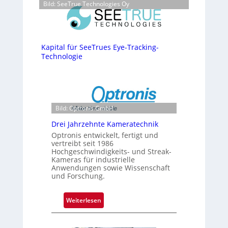
Bild: SeeTrue Technologies Oy
Kapital für SeeTrues Eye-Tracking-
Technologie
Bild: Optronis GmbH
Drei Jahrzehnte Kameratechnik
Optronis entwickelt, fertigt und
vertreibt seit 1986
Hochgeschwindigkeits- und Streak-
Kameras für industrielle
Anwendungen sowie Wissenschaft
und Forschung.
:
Weiterlesen
D
r