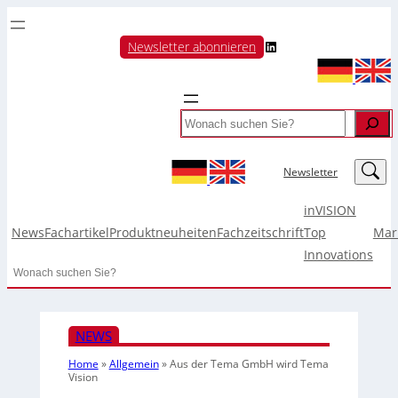
LinkedIn
Newsletter abonnieren
Search
LinkedIn
Newsletter
inVISION
News
Fachartikel
Produktneuheiten
Fachzeitschrift
Top
Mar
Innovations
Search
NEWS
Home
»
Allgemein
»
Aus der Tema GmbH wird Tema
Vision