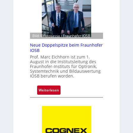
e
i
J
a
h
r
Bild: ©Fotosassa / Fraunhofer IOSB
z
Neue Doppelspitze beim Fraunhofer
e
IOSB
h
Prof. Marc Eichhorn ist zum 1.
n
August in die Institutsleitung des
t
Fraunhofer-Instituts für Optronik,
Systemtechnik und Bildauswertung
e
IOSB berufen worden.
K
a
m
:
Weiterlesen
e
N
r
e
a
u
t
e
e
D
c
o