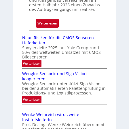
und Anlagenbau verzeichneten im
f
ersten Halbjahr 2026 einen Zuwachs
e
f
des Auftragseingangs um real 5%.
n
n
Q
e
:
Weiterlesen
u
t
L
a
N
e
r
Neue Risiken für die CMOS Sensoren-
i
i
t
Lieferketten
e
c
Sony erzielte 2025 laut Yole Group rund
a
d
50% des weltweiten Umsatzes mit CMOS-
h
l
Bildsensoren.
e
t
r
:
Weiterlesen
e
l
N
s
Wenglor Sensoric und Siga Vision
e
a
P
kooperieren
u
s
l
Wenglor Sensoric unterstützt Siga Vision
e
s
bei der automatisierten Palettenprüfung in
u
R
Produktions- und Logistikprozessen.
u
s
i
n
:
Weiterlesen
b
s
W
g
i
e
e
i
k
i
Wenke Weinreich wird zweite
n
n
e
Institutsleiterin
m
g
C
n
Prof. Dr.-Ing. Wenke Weinreich übernimmt
A
l
f