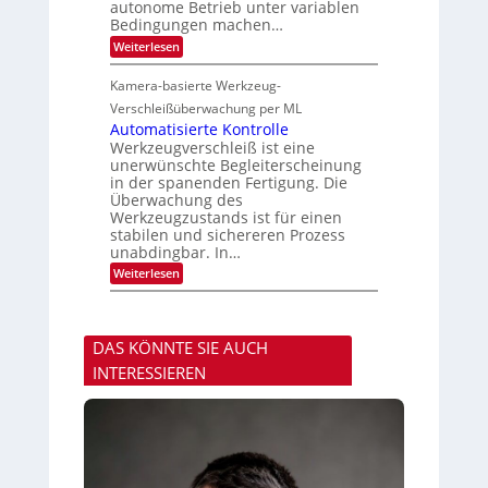
-
autonome Betrieb unter variablen
h
F
R
m
Bedingungen machen…
e
u
e
r
:
Weiterlesen
n
v
t
Z
d
o
i
u
e
n
Kamera-basierte Werkzeug-
g
v
H
u
e
Verschleißüberwachung per ML
a
n
r
Automatisierte Kontrolle
i
g
l
l
Werkzeugverschleiß ist eine
a
ä
o
unerwünschte Begleiterscheinung
u
s
s
in der spanenden Fertigung. Die
s
Überwachung des
i
g
Werkzeugzustands ist für einen
e
stabilen und sichereren Prozess
D
unabdingbar. In…
r
:
Weiterlesen
u
A
c
u
k
t
m
o
a
DAS KÖNNTE SIE AUCH
m
r
a
k
INTERESSIEREN
t
e
i
n
s
e
i
r
e
k
r
e
t
n
e
n