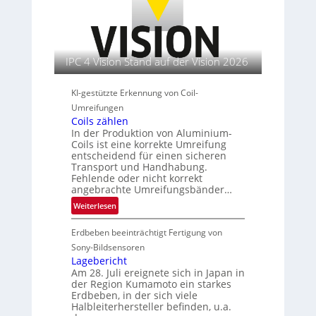
i
w
r
h
o
e
n
k
l
o
i
e
e
a
p
t
t
n
n
e
e
t
IPC 4 Vision Stand auf der Vision 2026
b
d
r
I
e
a
i
n
n
u
KI-gestützte Erkennung von Coil-
e
s
r
Umreifungen
t
Coils zählen
e
i
In der Produktion von Aluminium-
n
t
Coils ist eine korrekte Umreifung
u
entscheidend für einen sicheren
t
Transport und Handhabung.
s
Fehlende oder nicht korrekt
angebrachte Umreifungsbänder…
l
e
:
Weiterlesen
i
C
t
Erdbeben beeinträchtigt Fertigung von
o
e
i
Sony-Bildsensoren
r
l
Lagebericht
i
Am 28. Juli ereignete sich in Japan in
s
der Region Kumamoto ein starkes
n
z
Erdbeben, in der sich viele
ä
Halbleiterhersteller befinden, u.a.
h