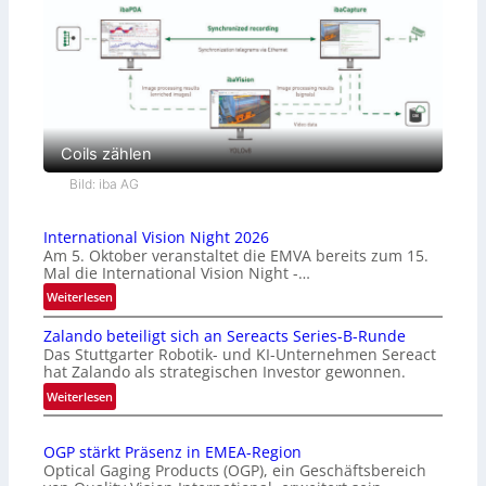
Coils zählen
Bild: iba AG
International Vision Night 2026
Am 5. Oktober veranstaltet die EMVA bereits zum 15.
Mal die International Vision Night -…
:
Weiterlesen
I
Zalando beteiligt sich an Sereacts Series-B-Runde
n
Das Stuttgarter Robotik- und KI-Unternehmen Sereact
t
hat Zalando als strategischen Investor gewonnen.
e
:
Weiterlesen
r
Z
n
a
a
OGP stärkt Präsenz in EMEA-Region
l
t
Optical Gaging Products (OGP), ein Geschäftsbereich
a
i