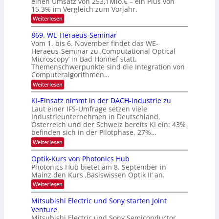
einen Umsatz von 253,1Mio.€ – ein Plus von
i
r
s
e
I
15,3% im Vergleich zum Vorjahr.
o
K
O
:
Weiterlesen
n
I
E
N
m
i
x
869. WE-Heraeus-Seminar
i
2
o
k
t
Vom 1. bis 6. November findet das WE-
0
s
d
-
Heraeus-Seminar zu ‚Computational Optical
e
2
e
u
Microscopy‘ in Bad Honnef statt.
n
n
6
Themenschwerpunkte sind die Integration von
s
n
k
m
Computeralgorithmen…
t
d
e
:
Weiterlesen
B
l
8
d
i
6
KI-Einsatz nimmt in der DACH-Industrie zu
e
l
9
t
Laut einer IFS-Umfrage setzen viele
.
d
s
Industrieunternehmen in Deutschland,
W
t
v
Österreich und der Schweiz bereits KI ein: 43%
E
a
befinden sich in der Pilotphase, 27%…
-
e
r
H
k
r
:
Weiterlesen
e
e
K
a
r
s
I
Optik-Kurs von Photonics Hub
a
r
W
-
e
Photonics Hub bietet am 8. September in
a
E
b
u
Mainz den Kurs ‚Basiswissen Optik II‘ an.
c
i
e
s
h
n
:
Weiterlesen
-
i
s
s
O
S
t
a
t
p
Mitsubishi Electric und Sony starten Joint
e
u
t
t
u
m
Venture
m
z
i
i
n
i
n
Mitsubishi Electric und Sony Semiconductor
k