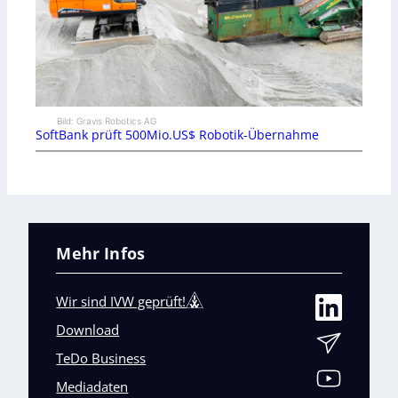
Bild: Gravis Robotics AG
SoftBank prüft 500Mio.US$ Robotik-Übernahme
Mehr Infos
Wir sind IVW geprüft!
Download
TeDo Business
Mediadaten