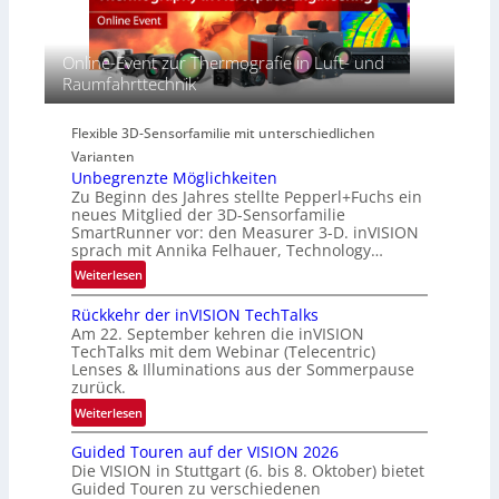
c
E
s
t
A
p
s
-
Online-Event zur Thermografie in Luft- und
e
S
R
Raumfahrttechnik
c
e
e
t
r
g
r
i
Flexible 3D-Sensorfamilie mit unterschiedlichen
i
a
e
Varianten
o
l
s
Unbegrenzte Möglichkeiten
n
N
-
Zu Beginn des Jahres stellte Pepperl+Fuchs ein
e
B
neues Mitglied der 3D-Sensorfamilie
w
SmartRunner vor: den Measurer 3-D. inVISION
-
sprach mit Annika Felhauer, Technology…
s
R
‘
:
Weiterlesen
u
U
n
Rückkehr der inVISION TechTalks
n
d
Am 22. September kehren die inVISION
b
e
TechTalks mit dem Webinar (Telecentric)
e
Lenses & Illuminations aus der Sommerpause
g
zurück.
r
:
Weiterlesen
e
R
n
Guided Touren auf der VISION 2026
ü
z
Die VISION in Stuttgart (6. bis 8. Oktober) bietet
c
t
Guided Touren zu verschiedenen
k