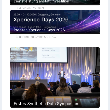
Dienstleistung anstatt Investition
a
Bild: VisionKey GmbH
Precitec Xperience Days 2026
Bild: Precitec GmbH & Co. KG
Erstes Synthetic Data Symposium