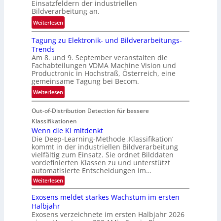
Einsatzfeldern der industriellen
e
k
Bildverarbeitung an.
M
e
:
ö
Weiterlesen
h
G
g
r
Tagung zu Elektronik- und Bildverarbeitungs-
u
l
d
Trends
i
i
e
Am 8. und 9. September veranstalten die
d
c
r
Fachabteilungen VDMA Machine Vision und
e
h
Productronic in Hochstraß, Österreich, eine
i
d
k
gemeinsame Tagung bei Becom.
n
T
e
:
Weiterlesen
V
o
i
T
I
u
t
Out-of-Distribution Detection für bessere
a
S
r
e
g
I
Klassifikationen
e
n
u
Wenn die KI mitdenkt
O
n
Die Deep-Learning-Methode ‚Klassifikation‘
n
N
a
kommt in der industriellen Bildverarbeitung
g
T
u
vielfältig zum Einsatz. Sie ordnet Bilddaten
z
e
vordefinierten Klassen zu und unterstützt
f
u
c
automatisierte Entscheidungen im…
d
E
h
:
Weiterlesen
e
l
T
W
r
e
e
a
Exosens meldet starkes Wachstum im ersten
V
n
k
Halbjahr
l
n
I
Exosens verzeichnete im ersten Halbjahr 2026
t
k
d
S