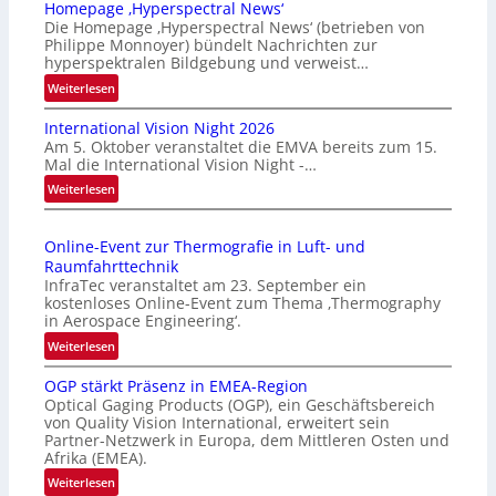
Homepage ‚Hyperspectral News‘
Die Homepage ‚Hyperspectral News‘ (betrieben von
Philippe Monnoyer) bündelt Nachrichten zur
hyperspektralen Bildgebung und verweist…
:
Weiterlesen
H
International Vision Night 2026
o
Am 5. Oktober veranstaltet die EMVA bereits zum 15.
m
Mal die International Vision Night -…
e
:
Weiterlesen
p
I
a
n
g
Online-Event zur Thermografie in Luft- und
t
e
Raumfahrttechnik
e
‚
InfraTec veranstaltet am 23. September ein
r
H
kostenloses Online-Event zum Thema ‚Thermography
n
y
in Aerospace Engineering‘.
a
p
:
Weiterlesen
t
e
O
i
r
OGP stärkt Präsenz in EMEA-Region
n
o
Optical Gaging Products (OGP), ein Geschäftsbereich
s
l
n
von Quality Vision International, erweitert sein
p
i
Partner-Netzwerk in Europa, dem Mittleren Osten und
a
e
n
Afrika (EMEA).
l
c
e
:
Weiterlesen
V
t
-