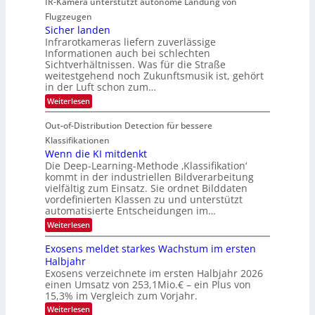
IR-Kamera unterstützt autonome Landung von
u
l
-
d
i
i
Flugzeugen
M
e
d
c
Sicher landen
e
r
Infrarotkameras liefern zuverlässige
e
h
m
i
Informationen auch bei schlechten
d
k
s
n
Sichtverhältnissen. Was für die Straße
T
e
u
weitestgehend noch Zukunftsmusik ist, gehört
V
o
i
in der Luft schon zum…
n
I
u
t
d
:
Weiterlesen
S
r
e
S
M
I
i
e
n
Out-of-Distribution Detection für bessere
a
O
c
n
n
h
Klassifikationen
N
a
e
t
Wenn die KI mitdenkt
T
r
u
Die Deep-Learning-Methode ‚Klassifikation‘
i
e
l
f
kommt in der industriellen Bildverarbeitung
a
S
c
vielfältig zum Einsatz. Sie ordnet Bilddaten
d
n
p
h
vordefinierten Klassen zu und unterstützt
d
e
e
e
T
automatisierte Entscheidungen im…
r
n
c
a
:
Weiterlesen
V
t
W
l
I
e
r
Exosens meldet starkes Wachstum im ersten
k
n
S
a
Halbjahr
s
n
I
Exosens verzeichnete im ersten Halbjahr 2026
d
O
einen Umsatz von 253,1Mio.€ – ein Plus von
i
e
15,3% im Vergleich zum Vorjahr.
N
K
2
:
Weiterlesen
I