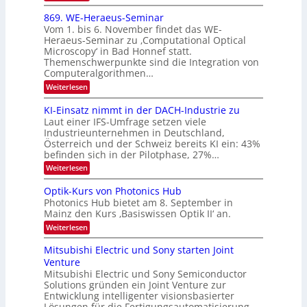
E
0
m
x
869. WE-Heraeus-Seminar
i
2
o
t
Vom 1. bis 6. November findet das WE-
s
6
d
Heraeus-Seminar zu ‚Computational Optical
e
e
Microscopy‘ in Bad Honnef statt.
n
n
Themenschwerpunkte sind die Integration von
s
k
m
Computeralgorithmen…
t
e
:
Weiterlesen
l
8
d
6
KI-Einsatz nimmt in der DACH-Industrie zu
e
9
t
Laut einer IFS-Umfrage setzen viele
.
s
Industrieunternehmen in Deutschland,
W
t
Österreich und der Schweiz bereits KI ein: 43%
E
a
befinden sich in der Pilotphase, 27%…
-
r
H
k
:
Weiterlesen
e
e
K
r
s
I
Optik-Kurs von Photonics Hub
a
W
-
e
Photonics Hub bietet am 8. September in
a
E
u
Mainz den Kurs ‚Basiswissen Optik II‘ an.
c
i
s
h
n
:
Weiterlesen
-
s
s
O
S
t
a
p
Mitsubishi Electric und Sony starten Joint
e
u
t
t
m
Venture
m
z
i
i
i
n
Mitsubishi Electric und Sony Semiconductor
k
n
m
i
Solutions gründen ein Joint Venture zur
-
a
e
m
K
Entwicklung intelligenter visionsbasierter
r
r
m
u
Lösungen für die Fertigungsautomatisierung.