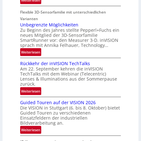
Weiterlesen
u
e
P
f
g
Flexible 3D-Sensorfamilie mit unterschiedlichen
a
t
i
r
Varianten
-
o
t
Unbegrenzte Möglichkeiten
u
n
Zu Beginn des Jahres stellte Pepperl+Fuchs ein
n
n
neues Mitglied der 3D-Sensorfamilie
e
d
SmartRunner vor: den Measurer 3-D. inVISION
r
R
sprach mit Annika Felhauer, Technology…
s
a
:
Weiterlesen
c
u
U
h
m
Rückkehr der inVISION TechTalks
n
a
f
Am 22. September kehren die inVISION
b
f
a
TechTalks mit dem Webinar (Telecentric)
e
t
Lenses & Illuminations aus der Sommerpause
h
g
zurück.
z
r
r
w
:
t
Weiterlesen
e
i
R
t
n
s
Guided Touren auf der VISION 2026
ü
e
z
Die VISION in Stuttgart (6. bis 8. Oktober) bietet
c
c
c
t
Guided Touren zu verschiedenen
h
k
h
Einsatzfeldern der industriellen
e
e
k
n
Bildverarbeitung an.
M
n
e
i
:
ö
Weiterlesen
4
h
k
G
g
K
r