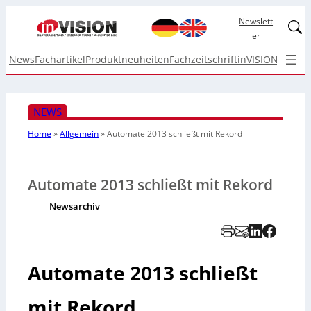
Newslett
Linked
er
News
Fachartikel
Produktneuheiten
Fachzeitschrift
inVISION Top I
NEWS
Home
»
Allgemein
»
Automate 2013 schließt mit Rekord
Automate 2013 schließt mit Rekord
Newsarchiv
Automate 2013 schließt
mit Rekord