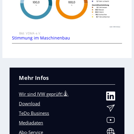
Bild: VDMA e.V.
Stimmung im Maschinenbau
Mehr Infos
Wir sind IVW geprüft!
Download
TeDo Business
Mediadaten
Abo-Service