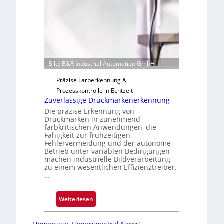
o
r
t
i
g
u
n
Bild: B&R Industrial Automation GmbH
g
a
Präzise Farberkennung &
u
Prozesskontrolle in Echtzeit
s
Zuverlässige Druckmarkenerkennung
Die präzise Erkennung von
Druckmarken in zunehmend
farbkritischen Anwendungen, die
Fähigkeit zur frühzeitigen
Fehlervermeidung und der autonome
Betrieb unter variablen Bedingungen
machen industrielle Bildverarbeitung
zu einem wesentlichen Effizienztreiber.
…
:
Weiterlesen
Z
u