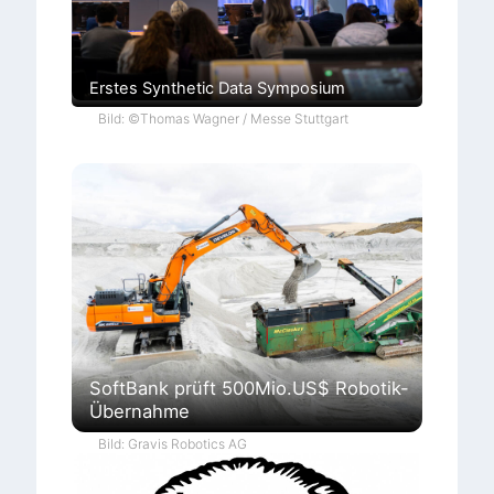
Erstes Synthetic Data Symposium
Bild: ©Thomas Wagner / Messe Stuttgart
SoftBank prüft 500Mio.US$ Robotik-
Übernahme
Bild: Gravis Robotics AG