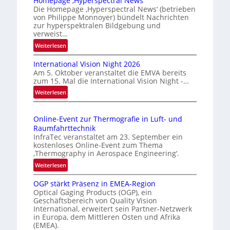
Homepage ‚Hyperspectral News‘
v
Die Homepage ‚Hyperspectral News‘ (betrieben
von Philippe Monnoyer) bündelt Nachrichten
e
zur hyperspektralen Bildgebung und
r
verweist…
l
:
Weiterlesen
ä
H
s
International Vision Night 2026
o
s
Am 5. Oktober veranstaltet die EMVA bereits
m
zum 15. Mal die International Vision Night -…
i
e
:
Weiterlesen
g
p
I
e
a
n
g
D
Online-Event zur Thermografie in Luft- und
t
e
r
Raumfahrttechnik
e
‚
u
InfraTec veranstaltet am 23. September ein
r
H
kostenloses Online-Event zum Thema
c
n
y
‚Thermography in Aerospace Engineering‘.
k
a
p
:
Weiterlesen
m
t
e
O
a
i
r
OGP stärkt Präsenz in EMEA-Region
n
o
r
Optical Gaging Products (OGP), ein
s
l
n
Geschäftsbereich von Quality Vision
k
p
i
International, erweitert sein Partner-Netzwerk
a
e
e
n
in Europa, dem Mittleren Osten und Afrika
l
c
n
e
(EMEA).
V