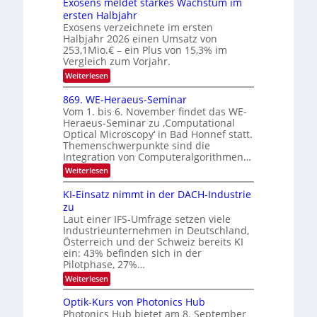
I
Exosens meldet starkes Wachstum im
n
O
ersten Halbjahr
n
Exosens verzeichnete im ersten
N
d
Halbjahr 2026 einen Umsatz von
i
2
e
253,1Mio.€ – ein Plus von 15,3% im
0
K
Vergleich zum Vorjahr.
I
2
:
Weiterlesen
m
6
E
i
x
t
869. WE-Heraeus-Seminar
o
d
Vom 1. bis 6. November findet das WE-
s
e
Heraeus-Seminar zu ‚Computational
e
n
Optical Microscopy‘ in Bad Honnef statt.
n
k
Themenschwerpunkte sind die
s
t
m
Integration von Computeralgorithmen…
e
:
Weiterlesen
l
8
d
6
KI-Einsatz nimmt in der DACH-Industrie
e
9
t
zu
.
s
Laut einer IFS-Umfrage setzen viele
W
t
Industrieunternehmen in Deutschland,
E
a
-
Österreich und der Schweiz bereits KI
r
H
ein: 43% befinden sich in der
k
e
e
Pilotphase, 27%…
r
s
:
Weiterlesen
a
W
K
e
a
I
u
Optik-Kurs von Photonics Hub
c
-
s
h
Photonics Hub bietet am 8. September