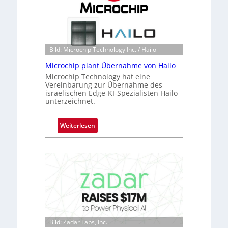
k
n
s
S
t
e
o
r
n
e
Bild: Microchip Technology Inc. / Hailo
e
a
ü
Microchip plant Übernahme von Hailo
c
b
Microchip Technology hat eine
t
Vereinbarung zur Übernahme des
e
s
israelischen Edge-KI-Spezialisten Hailo
r
S
unterzeichnet.
n
e
i
r
:
Weiterlesen
m
i
M
m
e
i
t
s
c
D
-
r
a
B
o
r
-
c
k
R
h
V
u
i
i
n
p
Bild: Zadar Labs, Inc.
s