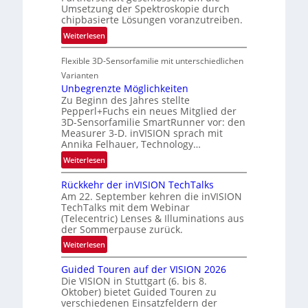
-
Umsetzung der Spektroskopie durch
u
R
chipbasierte Lösungen voranzutreiben.
f
e
:
Weiterlesen
t
g
P
-
i
Flexible 3D-Sensorfamilie mit unterschiedlichen
a
u
o
r
n
Varianten
n
t
Unbegrenzte Möglichkeiten
d
Zu Beginn des Jahres stellte
n
R
Pepperl+Fuchs ein neues Mitglied der
e
a
3D-Sensorfamilie SmartRunner vor: den
r
u
Measurer 3-D. inVISION sprach mit
s
m
Annika Felhauer, Technology…
c
f
:
Weiterlesen
h
a
U
a
h
Rückkehr der inVISION TechTalks
n
f
r
Am 22. September kehren die inVISION
b
t
t
TechTalks mit dem Webinar
e
(Telecentric) Lenses & Illuminations aus
z
t
g
der Sommerpause zurück.
w
e
r
i
:
c
Weiterlesen
e
s
R
h
n
Guided Touren auf der VISION 2026
c
ü
n
z
Die VISION in Stuttgart (6. bis 8.
h
c
i
t
Oktober) bietet Guided Touren zu
e
k
k
verschiedenen Einsatzfeldern der
e