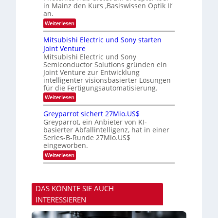
E
-
s
in Mainz den Kurs ‚Basiswissen Optik II‘
i
S
t
an.
n
e
u
s
m
:
Weiterlesen
m
a
i
O
i
t
n
p
m
Mitsubishi Electric und Sony starten
z
a
t
e
Joint Venture
n
r
i
r
i
Mitsubishi Electric und Sony
k
s
m
Semiconductor Solutions gründen ein
-
t
m
K
Joint Venture zur Entwicklung
e
t
u
n
intelligenter visionsbasierter Lösungen
i
r
H
für die Fertigungsautomatisierung.
n
s
a
d
:
Weiterlesen
v
l
e
M
o
b
r
i
n
j
Greyparrot sichert 27Mio.US$
D
t
P
a
Greyparrot, ein Anbieter von KI-
A
s
h
h
basierter Abfallintelligenz, hat in einer
C
u
o
r
H
Series-B-Runde 27Mio.US$
b
t
-
eingeworben.
i
o
I
s
n
:
Weiterlesen
n
h
i
G
d
i
c
r
u
E
s
e
s
l
H
y
t
e
u
DAS KÖNNTE SIE AUCH
p
r
c
b
a
i
INTERESSIEREN
t
r
e
r
r
z
i
o