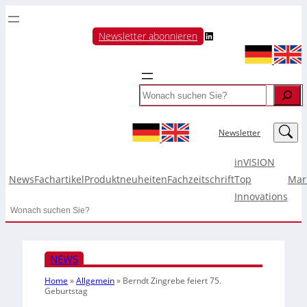
LinkedIn
Newsletter abonnieren
Search
LinkedIn
Newsletter
inVISION
News
Fachartikel
Produktneuheiten
Fachzeitschrift
Top
Mar
Innovations
Search
NEWS
Home
»
Allgemein
»
Berndt Zingrebe feiert 75.
Geburtstag