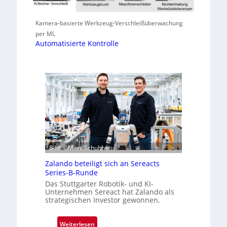
Kamera-basierte Werkzeug-Verschleißüberwachung
per ML
Automatisierte Kontrolle
Bild: ©Marc Schultheiss
Zalando beteiligt sich an Sereacts
Series-B-Runde
Das Stuttgarter Robotik- und KI-
Unternehmen Sereact hat Zalando als
strategischen Investor gewonnen.
:
Weiterlesen