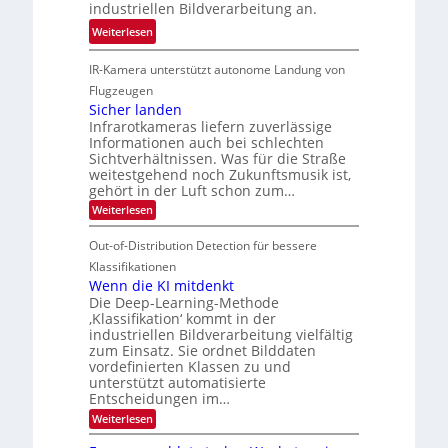
n
k
industriellen Bildverarbeitung an.
M
4
e
:
ö
Weiterlesen
K
h
G
g
-
r
IR-Kamera unterstützt autonome Landung von
u
l
M
d
i
i
Flugzeugen
e
e
d
c
Sicher landen
m
r
Infrarotkameras liefern zuverlässige
e
h
s
i
Informationen auch bei schlechten
d
k
u
n
Sichtverhältnissen. Was für die Straße
T
e
weitestgehend noch Zukunftsmusik ist,
n
V
o
i
gehört in der Luft schon zum…
d
I
u
t
:
Weiterlesen
M
S
r
e
S
a
I
i
e
n
Out-of-Distribution Detection für bessere
n
O
c
n
h
Klassifikationen
t
N
a
e
Wenn die KI mitdenkt
i
T
r
u
Die Deep-Learning-Methode
S
e
l
f
‚Klassifikation‘ kommt in der
a
p
c
industriellen Bildverarbeitung vielfältig
d
n
e
h
zum Einsatz. Sie ordnet Bilddaten
d
e
c
e
T
vordefinierten Klassen zu und
r
n
unterstützt automatisierte
t
a
V
Entscheidungen im…
r
l
I
:
Weiterlesen
a
k
S
W
s
e