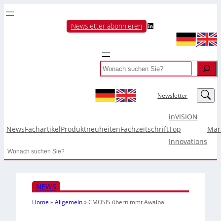
LinkedIn
Newsletter abonnieren
Search
LinkedIn
Newsletter
inVISION
News
Fachartikel
Produktneuheiten
Fachzeitschrift
Top
Mar
Innovations
Search
NEWS
Home
»
Allgemein
»
CMOSIS übernimmt Awaiba