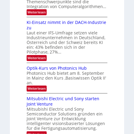
Themenschwerpunkte sind die
s
t
i
m
Integration von Computeralgorithmen…
e
l
:
Weiterlesen
l
d
8
d
6
v
KI-Einsatz nimmt in der DACH-Industrie
e
9
t
zu
e
.
s
Laut einer IFS-Umfrage setzen viele
r
W
t
Industrieunternehmen in Deutschland,
E
a
a
-
Österreich und der Schweiz bereits KI
r
r
H
ein: 43% befinden sich in der
k
e
b
e
Pilotphase, 27%…
r
s
e
:
Weiterlesen
a
W
i
K
e
a
I
u
t
Optik-Kurs von Photonics Hub
c
-
s
h
Photonics Hub bietet am 8. September
u
E
-
s
in Mainz den Kurs ‚Basiswissen Optik II‘
n
i
S
t
an.
n
e
g
u
s
m
:
Weiterlesen
m
s
a
i
O
i
t
-
n
p
m
Mitsubishi Electric und Sony starten
z
a
t
T
e
Joint Venture
n
r
i
r
r
i
Mitsubishi Electric und Sony
k
s
m
e
Semiconductor Solutions gründen ein
-
t
m
K
Joint Venture zur Entwicklung
n
e
t
u
n
intelligenter visionsbasierter Lösungen
d
i
r
H
für die Fertigungsautomatisierung.
n
s
s
a
d
: