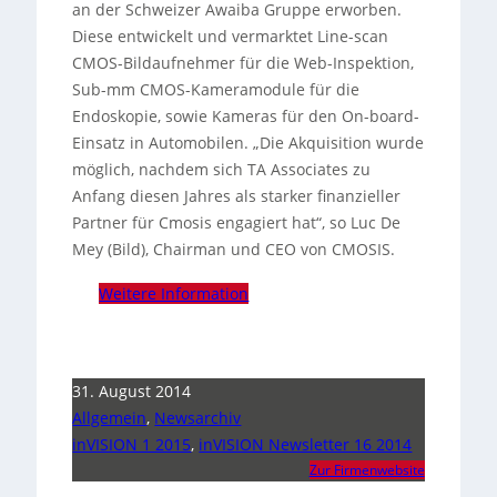
an der Schweizer Awaiba Gruppe erworben.
Diese entwickelt und vermarktet Line-scan
CMOS-Bildaufnehmer für die Web-Inspektion,
Sub-mm CMOS-Kameramodule für die
Endoskopie, sowie Kameras für den On-board-
Einsatz in Automobilen.
„Die Akquisition wurde
möglich, nachdem sich TA Associates zu
Anfang diesen Jahres als starker finanzieller
Partner für Cmosis engagiert hat“, so Luc De
Mey (Bild), Chairman und CEO von CMOSIS.
Weitere Information
31. August 2014
Allgemein
,
Newsarchiv
inVISION 1 2015
,
inVISION Newsletter 16 2014
Zur Firmenwebsite