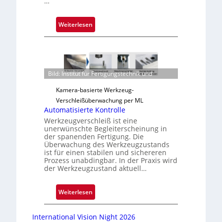
…
:
Weiterlesen
Z
u
v
e
Bild: Institut für Fertigungstechnik und
r
l
Kamera-basierte Werkzeug-
ä
Verschleißüberwachung per ML
s
Automatisierte Kontrolle
s
Werkzeugverschleiß ist eine
unerwünschte Begleiterscheinung in
i
der spanenden Fertigung. Die
g
Überwachung des Werkzeugzustands
e
ist für einen stabilen und sichereren
D
Prozess unabdingbar. In der Praxis wird
der Werkzeugzustand aktuell…
r
u
c
:
Weiterlesen
k
A
m
u
International Vision Night 2026
a