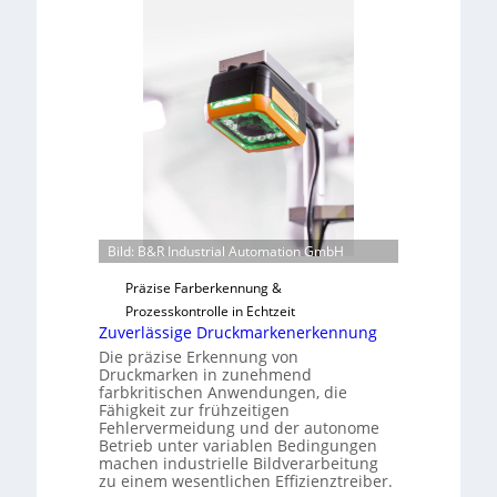
n
L
a
a
h
b
m
s
e
b
v
a
o
u
n
t
H
F
a
e
i
Bild: B&R Industrial Automation GmbH
r
l
t
Präzise Farberkennung &
o
i
Prozesskontrolle in Echtzeit
g
Zuverlässige Druckmarkenerkennung
u
Die präzise Erkennung von
n
Druckmarken in zunehmend
farbkritischen Anwendungen, die
g
Fähigkeit zur frühzeitigen
a
Fehlervermeidung und der autonome
u
Betrieb unter variablen Bedingungen
machen industrielle Bildverarbeitung
s
zu einem wesentlichen Effizienztreiber.