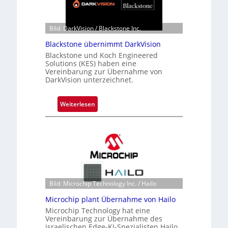
Bild: DarkVision / Blackstone Inc.
Blackstone übernimmt DarkVision
Blackstone und Koch Engineered
Solutions (KES) haben eine
Vereinbarung zur Übernahme von
DarkVision unterzeichnet.
:
Weiterlesen
B
l
a
c
k
s
t
Bild: Microchip Technology Inc. / Hailo
o
Microchip plant Übernahme von Hailo
n
Microchip Technology hat eine
e
Vereinbarung zur Übernahme des
ü
israelischen Edge-KI-Spezialisten Hailo