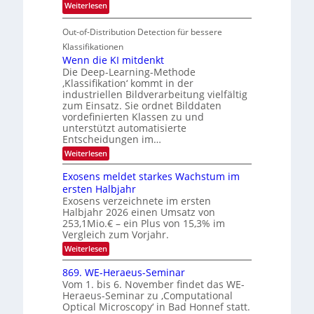
o
i
:
Weiterlesen
I
u
t
T
S
r
e
Out-of-Distribution Detection für bessere
a
I
e
n
g
Klassifikationen
O
n
u
Wenn die KI mitdenkt
N
a
Die Deep-Learning-Methode
n
T
u
‚Klassifikation‘ kommt in der
g
e
industriellen Bildverarbeitung vielfältig
f
z
c
zum Einsatz. Sie ordnet Bilddaten
d
u
h
vordefinierten Klassen zu und
e
E
unterstützt automatisierte
T
r
Entscheidungen im…
l
a
V
e
:
Weiterlesen
l
I
W
k
k
e
S
Exosens meldet starkes Wachstum im
t
s
n
I
ersten Halbjahr
r
n
Exosens verzeichnete im ersten
O
d
o
Halbjahr 2026 einen Umsatz von
i
N
n
e
253,1Mio.€ – ein Plus von 15,3% im
2
K
i
Vergleich zum Vorjahr.
I
0
k
:
Weiterlesen
m
2
E
-
i
6
x
t
869. WE-Heraeus-Seminar
u
o
d
Vom 1. bis 6. November findet das WE-
n
s
e
Heraeus-Seminar zu ‚Computational
e
d
n
Optical Microscopy‘ in Bad Honnef statt.
n
k
B