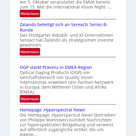
t
Am 5. Oktober veranstaltet die EMVA bereits
r
zum 15. Mal die International Vision Night -…
o
k
m
:
Weiterlesen
e
I
a
Zalando beteiligt sich an Sereacts Series-B-
n
n
t
Runde
t
e
i
Das Stuttgarter Robotik- und KI-Unternehmen
e
r
s
Sereact hat Zalando als strategischen Investor
r
gewonnen.
k
i
n
e
e
:
Weiterlesen
a
n
Z
r
t
a
n
t
i
OGP stärkt Präsenz in EMEA-Region
l
u
e
o
Optical Gaging Products (OGP), ein
a
n
K
n
Geschäftsbereich von Quality Vision
n
International, erweitert sein Partner-Netzwerk
g
a
o
d
in Europa, dem Mittleren Osten und Afrika
l
n
(EMEA).
o
V
t
b
:
Weiterlesen
i
r
e
O
s
o
t
Homepage ‚Hyperspectral News‘
G
i
Die Homepage ‚Hyperspectral News‘ (betrieben
e
l
P
o
von Philippe Monnoyer) bündelt Nachrichten
i
l
s
n
zur hyperspektralen Bildgebung und verweist
l
t
e
N
auf öffentlich zugängliche Artikel, die um
i
ä
eigene…
i