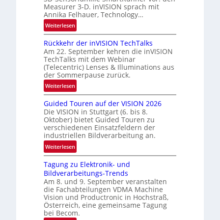
N
Measurer 3-D. inVISION sprach mit
-
e
Annika Felhauer, Technology…
R
w
:
Weiterlesen
u
s
U
n
‘
Rückkehr der inVISION TechTalks
n
d
Am 22. September kehren die inVISION
b
e
TechTalks mit dem Webinar
e
(Telecentric) Lenses & Illuminations aus
g
der Sommerpause zurück.
r
:
Weiterlesen
e
R
n
Guided Touren auf der VISION 2026
ü
z
Die VISION in Stuttgart (6. bis 8.
c
t
Oktober) bietet Guided Touren zu
k
verschiedenen Einsatzfeldern der
e
k
industriellen Bildverarbeitung an.
M
e
:
ö
Weiterlesen
h
G
g
r
Tagung zu Elektronik- und
u
l
d
Bildverarbeitungs-Trends
i
i
e
Am 8. und 9. September veranstalten
d
c
r
die Fachabteilungen VDMA Machine
e
h
Vision und Productronic in Hochstraß,
i
d
k
Österreich, eine gemeinsame Tagung
n
T
e
bei Becom.
V