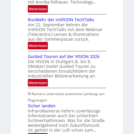
R
mit Annika Felhauer, Technology…
c
a
:
Weiterlesen
h
u
U
a
m
Rückkehr der inVISION TechTalks
n
f
f
Am 22. September kehren die
b
t
inVISION TechTalks mit dem Webinar
a
e
(Telecentric) Lenses & Illuminations
z
h
g
aus der Sommerpause zurück.
w
r
r
i
:
Weiterlesen
t
e
s
R
t
n
Guided Touren auf der VISION 2026
c
ü
e
z
Die VISION in Stuttgart (6. bis 8.
h
c
c
t
Oktober) bietet Guided Touren zu
e
k
h
verschiedenen Einsatzfeldern der
e
n
k
n
industriellen Bildverarbeitung an.
M
4
e
i
:
ö
Weiterlesen
K
h
k
G
g
-
r
IR-Kamera unterstützt autonome Landung von
u
l
M
d
i
i
Flugzeugen
e
e
d
c
Sicher landen
m
r
Infrarotkameras liefern zuverlässige
e
h
s
i
Informationen auch bei schlechten
d
k
u
n
Sichtverhältnissen. Was für die Straße
T
e
weitestgehend noch Zukunftsmusik
n
V
o
i
ist, gehört in der Luft schon zum…
d
I
u
t