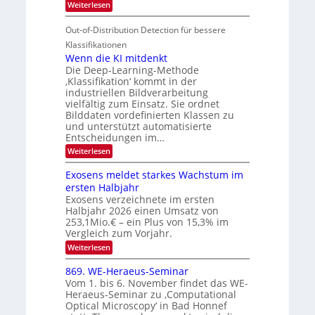
:
Weiterlesen
M
S
r
e
S
a
I
i
e
n
Out-of-Distribution Detection für bessere
n
O
c
n
h
Klassifikationen
t
N
a
e
Wenn die KI mitdenkt
i
T
r
u
Die Deep-Learning-Methode
S
e
l
f
‚Klassifikation‘ kommt in der
a
p
c
industriellen Bildverarbeitung
d
n
e
h
vielfältig zum Einsatz. Sie ordnet
d
e
c
e
T
Bilddaten vordefinierten Klassen zu
r
n
und unterstützt automatisierte
t
a
V
Entscheidungen im…
r
l
I
:
Weiterlesen
a
k
S
W
s
e
I
Exosens meldet starkes Wachstum im
n
O
ersten Halbjahr
n
Exosens verzeichnete im ersten
N
d
Halbjahr 2026 einen Umsatz von
i
2
e
253,1Mio.€ – ein Plus von 15,3% im
0
K
Vergleich zum Vorjahr.
I
2
:
Weiterlesen
m
6
E
i
x
t
869. WE-Heraeus-Seminar
o
d
Vom 1. bis 6. November findet das WE-
s
e
Heraeus-Seminar zu ‚Computational
e
n
Optical Microscopy‘ in Bad Honnef
n
k