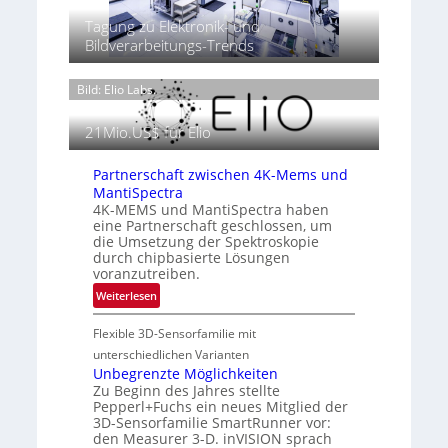
r
g
n
‘
r
k
Tagung zu Elektronik- und
h
g
T
t
Bildverarbeitungs-Trends
t
h
P
2
e
r
0
Bild: Elio Labs.
r
ä
2
m
s
6
o
21Mio.US$ für Elio
e
g
n
r
z
Partnerschaft zwischen 4K-Mems und
a
MantiSpectra
i
f
4K-MEMS und MantiSpectra haben
n
i
eine Partnerschaft geschlossen, um
E
die Umsetzung der Spektroskopie
e
M
durch chipbasierte Lösungen
i
E
voranzutreiben.
n
A
:
Weiterlesen
L
-
P
u
R
Flexible 3D-Sensorfamilie mit
a
f
e
r
unterschiedlichen Varianten
t
g
t
Unbegrenzte Möglichkeiten
-
i
Zu Beginn des Jahres stellte
n
u
o
Pepperl+Fuchs ein neues Mitglied der
e
n
n
3D-Sensorfamilie SmartRunner vor:
r
d
den Measurer 3-D. inVISION sprach
s