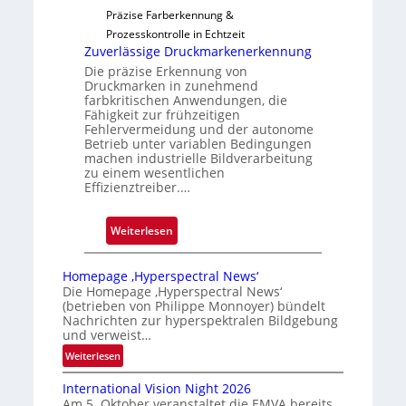
l
Präzise Farberkennung &
t
o
Prozesskontrolle in Echtzeit
i
Zuverlässige Druckmarkenerkennung
g
Die präzise Erkennung von
u
Druckmarken in zunehmend
n
farbkritischen Anwendungen, die
g
Fähigkeit zur frühzeitigen
Fehlervermeidung und der autonome
a
Betrieb unter variablen Bedingungen
u
machen industrielle Bildverarbeitung
s
zu einem wesentlichen
Effizienztreiber.…
:
Weiterlesen
Z
u
Homepage ‚Hyperspectral News‘
v
Die Homepage ‚Hyperspectral News‘
(betrieben von Philippe Monnoyer) bündelt
e
Nachrichten zur hyperspektralen Bildgebung
r
und verweist…
l
:
Weiterlesen
ä
H
s
International Vision Night 2026
o
s
Am 5. Oktober veranstaltet die EMVA bereits