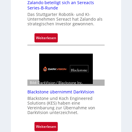
Zalando beteiligt sich an Sereacts
Series-B-Runde
Das Stuttgarter Robotik- und KI-
Unternehmen Sereact hat Zalando als
strategischen Investor gewonnen.
:
Weiterlesen
Z
a
l
a
n
d
o
Bild: DarkVision / Blackstone Inc.
b
Blackstone übernimmt DarkVision
e
Blackstone und Koch Engineered
t
Solutions (KES) haben eine
e
Vereinbarung zur Übernahme von
i
DarkVision unterzeichnet.
l
i
:
Weiterlesen
g