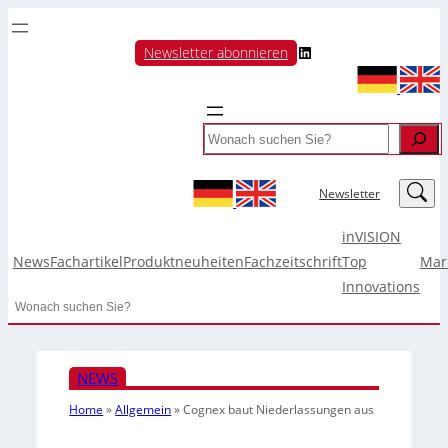
LinkedIn
Newsletter abonnieren
Search
LinkedIn
Newsletter
inVISION
News
Fachartikel
Produktneuheiten
Fachzeitschrift
Top
Mar
Innovations
Search
NEWS
Home
»
Allgemein
»
Cognex baut Niederlassungen aus