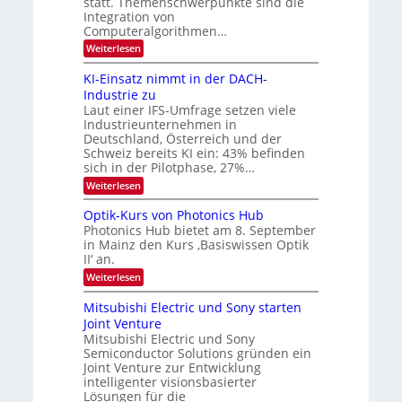
statt. Themenschwerpunkte sind die
s
t
m
Integration von
e
Computeralgorithmen…
l
:
Weiterlesen
d
8
e
6
t
KI-Einsatz nimmt in der DACH-
9
s
Industrie zu
.
t
Laut einer IFS-Umfrage setzen viele
W
a
Industrieunternehmen in
E
r
-
Deutschland, Österreich und der
k
H
e
Schweiz bereits KI ein: 43% befinden
e
s
sich in der Pilotphase, 27%…
r
W
:
Weiterlesen
a
a
K
e
c
I
u
Optik-Kurs von Photonics Hub
h
-
s
s
Photonics Hub bietet am 8. September
E
-
t
in Mainz den Kurs ‚Basiswissen Optik
i
S
u
II‘ an.
n
e
m
s
m
:
i
Weiterlesen
a
i
O
m
t
n
p
e
Mitsubishi Electric und Sony starten
z
a
t
r
Joint Venture
n
r
i
s
i
Mitsubishi Electric und Sony
k
t
m
Semiconductor Solutions gründen ein
-
e
m
K
n
Joint Venture zur Entwicklung
t
u
H
intelligenter visionsbasierter
i
r
a
Lösungen für die
n
s