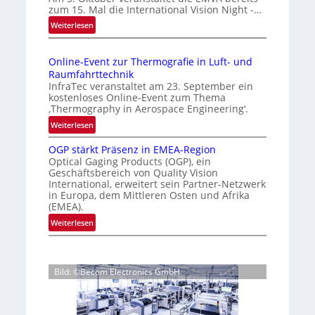
m
zum 15. Mal die International Vision Night -…
i
e
:
Weiterlesen
g
p
I
e
a
n
g
D
Online-Event zur Thermografie in Luft- und
t
e
r
Raumfahrttechnik
e
‚
u
InfraTec veranstaltet am 23. September ein
r
H
kostenloses Online-Event zum Thema
c
n
y
‚Thermography in Aerospace Engineering‘.
k
a
p
:
Weiterlesen
m
t
e
O
a
i
r
OGP stärkt Präsenz in EMEA-Region
n
o
r
Optical Gaging Products (OGP), ein
s
l
n
Geschäftsbereich von Quality Vision
k
p
i
International, erweitert sein Partner-Netzwerk
a
e
e
n
in Europa, dem Mittleren Osten und Afrika
l
c
n
e
(EMEA).
V
t
e
-
:
Weiterlesen
i
r
E
r
O
s
a
v
k
G
i
l
e
e
P
o
N
n
Bild: ©Becom Electronics GmbH
s
n
n
e
t
t
n
N
w
z
ä
i
u
s
u