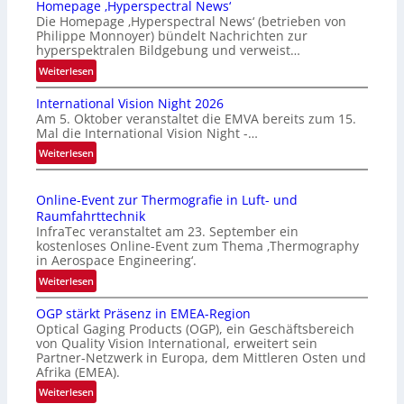
Homepage ‚Hyperspectral News‘
Die Homepage ‚Hyperspectral News‘ (betrieben von
Philippe Monnoyer) bündelt Nachrichten zur
hyperspektralen Bildgebung und verweist…
:
Weiterlesen
H
International Vision Night 2026
o
Am 5. Oktober veranstaltet die EMVA bereits zum 15.
m
Mal die International Vision Night -…
e
:
Weiterlesen
p
I
a
n
g
Online-Event zur Thermografie in Luft- und
t
e
Raumfahrttechnik
e
‚
InfraTec veranstaltet am 23. September ein
r
H
kostenloses Online-Event zum Thema ‚Thermography
n
y
in Aerospace Engineering‘.
a
p
:
Weiterlesen
t
e
O
i
r
OGP stärkt Präsenz in EMEA-Region
n
o
Optical Gaging Products (OGP), ein Geschäftsbereich
s
l
n
von Quality Vision International, erweitert sein
p
i
Partner-Netzwerk in Europa, dem Mittleren Osten und
a
e
n
Afrika (EMEA).
l
c
e
:
Weiterlesen
V
t
-