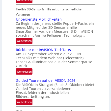
u
e
P
f
g
Flexible 3D-Sensorfamilie mit unterschiedlichen
a
t
i
r
Varianten
-
o
t
Unbegrenzte Möglichkeiten
u
n
Zu Beginn des Jahres stellte Pepperl+Fuchs ein
n
n
neues Mitglied der 3D-Sensorfamilie
e
d
SmartRunner vor: den Measurer 3-D. inVISION
r
R
sprach mit Annika Felhauer, Technology…
s
a
:
Weiterlesen
c
u
U
h
m
Rückkehr der inVISION TechTalks
n
a
f
Am 22. September kehren die inVISION
b
f
a
TechTalks mit dem Webinar (Telecentric)
e
t
Lenses & Illuminations aus der Sommerpause
h
g
zurück.
z
r
r
w
:
t
Weiterlesen
e
i
R
t
n
s
Guided Touren auf der VISION 2026
ü
e
z
Die VISION in Stuttgart (6. bis 8. Oktober) bietet
c
c
c
t
Guided Touren zu verschiedenen
h
k
h
Einsatzfeldern der industriellen
e
e
k
n
Bildverarbeitung an.
M
n
e
i
:
ö
Weiterlesen
4
h
k
G
g
K
r