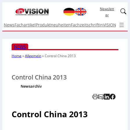
Newslett
Linked
er
News
Fachartikel
Produktneuheiten
Fachzeitschrift
inVISION Top I
NEWS
Home
»
Allgemein
»
Control China 2013
Control China 2013
Newsarchiv
Control China 2013