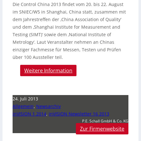
Die Control China 2013 findet vom 20. bis 22. August
im SNIEC/W5 in Shanghai, China statt, zusammen mit
dem Jahrestreffen der ‚China Association of Quality‘
und dem ‚Shanghai Institute for Measurement and
Testing (SIMT)‘ sowie dem ‚National Institute of
Metrology‘. Laut Veranstalter nehmen an Chinas
einziger Fachmesse für Messen, Testen und Prüfen
über 100 Aussteller teil.
Weitere Information
24. Juli 2013
Allgemein
,
Newsarchiv
inVISION 1 2014
,
inVISION Newsletter 16 2013
P.E. Schall GmbH & Co. KG
Zur Firmenwebsite