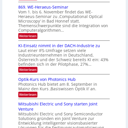
E
0
m
x
869. WE-Heraeus-Seminar
i
2
o
t
Vom 1. bis 6. November findet das WE-
s
6
d
Heraeus-Seminar zu ‚Computational Optical
e
e
Microscopy‘ in Bad Honnef statt.
n
n
Themenschwerpunkte sind die Integration von
s
k
m
Computeralgorithmen…
t
e
:
Weiterlesen
l
8
d
6
KI-Einsatz nimmt in der DACH-Industrie zu
e
9
t
Laut einer IFS-Umfrage setzen viele
.
s
Industrieunternehmen in Deutschland,
W
t
Österreich und der Schweiz bereits KI ein: 43%
E
a
befinden sich in der Pilotphase, 27%…
-
r
H
k
:
Weiterlesen
e
e
K
r
s
I
Optik-Kurs von Photonics Hub
a
W
-
e
Photonics Hub bietet am 8. September in
a
E
u
Mainz den Kurs ‚Basiswissen Optik II‘ an.
c
i
s
h
n
:
Weiterlesen
-
s
s
O
S
t
a
p
Mitsubishi Electric und Sony starten Joint
e
u
t
t
m
Venture
m
z
i
i
i
n
Mitsubishi Electric und Sony Semiconductor
k
n
m
i
Solutions gründen ein Joint Venture zur
-
a
e
m
K
Entwicklung intelligenter visionsbasierter
r
r
m
u
Lösungen für die Fertigungsautomatisierung.