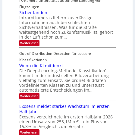
IR-Kamera unterstützt autonome Landung von
u
l
-
d
i
i
Flugzeugen
M
e
d
c
Sicher landen
e
r
Infrarotkameras liefern zuverlässige
e
h
m
i
Informationen auch bei schlechten
d
k
s
n
Sichtverhältnissen. Was für die Straße
T
e
u
weitestgehend noch Zukunftsmusik ist, gehört
V
o
i
in der Luft schon zum…
n
I
u
t
d
:
Weiterlesen
S
r
e
S
M
I
i
e
n
Out-of-Distribution Detection für bessere
a
O
c
n
n
h
Klassifikationen
N
a
e
t
Wenn die KI mitdenkt
T
r
u
Die Deep-Learning-Methode ‚Klassifikation‘
i
e
l
f
kommt in der industriellen Bildverarbeitung
a
S
c
vielfältig zum Einsatz. Sie ordnet Bilddaten
d
n
p
h
vordefinierten Klassen zu und unterstützt
d
e
e
e
T
automatisierte Entscheidungen im…
r
n
c
a
:
Weiterlesen
V
t
W
l
I
e
r
Exosens meldet starkes Wachstum im ersten
k
n
S
a
Halbjahr
s
n
I
Exosens verzeichnete im ersten Halbjahr 2026
d
O
einen Umsatz von 253,1Mio.€ – ein Plus von
i
e
15,3% im Vergleich zum Vorjahr.
N
K
2
:
Weiterlesen
I