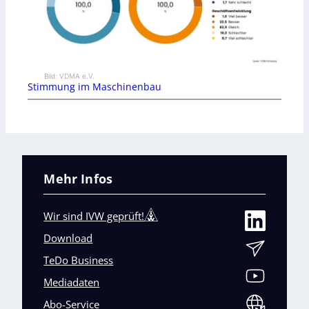
Bild: VDMA e.V.
Stimmung im Maschinenbau
Mehr Infos
Wir sind IVW geprüft!
Download
TeDo Business
Mediadaten
Abo-Service