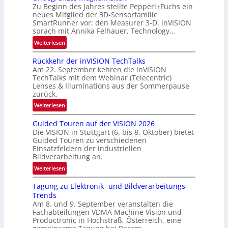
N
-
Zu Beginn des Jahres stellte Pepperl+Fuchs ein
e
B
neues Mitglied der 3D-Sensorfamilie
w
SmartRunner vor: den Measurer 3-D. inVISION
-
sprach mit Annika Felhauer, Technology…
s
R
‘
:
Weiterlesen
u
U
n
Rückkehr der inVISION TechTalks
n
d
Am 22. September kehren die inVISION
b
e
TechTalks mit dem Webinar (Telecentric)
e
Lenses & Illuminations aus der Sommerpause
g
zurück.
r
:
Weiterlesen
e
R
n
Guided Touren auf der VISION 2026
ü
z
Die VISION in Stuttgart (6. bis 8. Oktober) bietet
c
t
Guided Touren zu verschiedenen
k
Einsatzfeldern der industriellen
e
k
Bildverarbeitung an.
M
e
:
ö
Weiterlesen
h
G
g
r
Tagung zu Elektronik- und Bildverarbeitungs-
u
l
d
Trends
i
i
e
Am 8. und 9. September veranstalten die
d
c
r
Fachabteilungen VDMA Machine Vision und
e
h
Productronic in Hochstraß, Österreich, eine
i
d
k