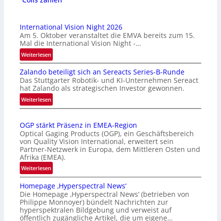
International Vision Night 2026
Am 5. Oktober veranstaltet die EMVA bereits zum 15.
Mal die International Vision Night -…
:
Weiterlesen
I
Zalando beteiligt sich an Sereacts Series-B-Runde
n
Das Stuttgarter Robotik- und KI-Unternehmen Sereact
t
hat Zalando als strategischen Investor gewonnen.
e
:
Weiterlesen
r
Z
n
a
a
OGP stärkt Präsenz in EMEA-Region
l
t
Optical Gaging Products (OGP), ein Geschäftsbereich
a
i
von Quality Vision International, erweitert sein
n
o
Partner-Netzwerk in Europa, dem Mittleren Osten und
d
Afrika (EMEA).
n
o
a
:
Weiterlesen
b
l
O
e
Homepage ‚Hyperspectral News‘
V
G
t
Die Homepage ‚Hyperspectral News‘ (betrieben von
i
P
Philippe Monnoyer) bündelt Nachrichten zur
e
s
s
hyperspektralen Bildgebung und verweist auf
i
i
t
öffentlich zugängliche Artikel, die um eigene…
l