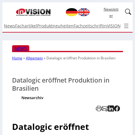
Newslett
Linked
er
News
Fachartikel
Produktneuheiten
Fachzeitschrift
inVISION Top I
NEWS
Home
»
Allgemein
»
Datalogic eröffnet Produktion in Brasilien
Datalogic eröffnet Produktion in
Brasilien
Newsarchiv
Datalogic eröffnet