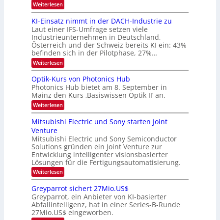
:
Weiterlesen
B
l
8
d
i
6
KI-Einsatz nimmt in der DACH-Industrie zu
e
l
9
t
Laut einer IFS-Umfrage setzen viele
.
d
s
Industrieunternehmen in Deutschland,
W
t
v
Österreich und der Schweiz bereits KI ein: 43%
E
a
befinden sich in der Pilotphase, 27%…
-
e
r
H
k
r
:
Weiterlesen
e
e
K
a
r
s
I
Optik-Kurs von Photonics Hub
a
r
W
-
e
Photonics Hub bietet am 8. September in
a
E
b
u
Mainz den Kurs ‚Basiswissen Optik II‘ an.
c
i
e
s
h
n
:
Weiterlesen
-
i
s
s
O
S
t
a
t
p
Mitsubishi Electric und Sony starten Joint
e
u
t
t
u
m
Venture
m
z
i
i
n
i
n
Mitsubishi Electric und Sony Semiconductor
k
n
m
i
Solutions gründen ein Joint Venture zur
-
g
a
e
m
K
Entwicklung intelligenter visionsbasierter
s
r
r
m
u
Lösungen für die Fertigungsautomatisierung.
-
s
t
r
:
t
Weiterlesen
i
s
T
M
e
n
v
r
i
n
d
o
Greyparrot sichert 27Mio.US$
t
H
e
e
n
Greyparrot, ein Anbieter von KI-basierter
s
a
r
P
n
Abfallintelligenz, hat in einer Series-B-Runde
u
l
D
h
d
27Mio.US$ eingeworben.
b
b
A
o
i
j