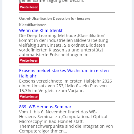
gemeinsame Tagung bei Becom.
n
T
e
:
Weiterlesen
V
o
i
T
I
u
t
Out-of-Distribution Detection für bessere
a
S
r
e
g
I
Klassifikationen
e
n
u
Wenn die KI mitdenkt
O
n
Die Deep-Learning-Methode ‚Klassifikation‘
n
N
a
kommt in der industriellen Bildverarbeitung
g
T
u
vielfältig zum Einsatz. Sie ordnet Bilddaten
z
e
vordefinierten Klassen zu und unterstützt
f
u
c
automatisierte Entscheidungen im…
d
E
h
:
Weiterlesen
e
l
T
W
r
e
e
a
Exosens meldet starkes Wachstum im ersten
V
n
k
Halbjahr
l
n
I
Exosens verzeichnete im ersten Halbjahr 2026
t
k
d
S
einen Umsatz von 253,1Mio.€ – ein Plus von
i
r
s
e
I
15,3% im Vergleich zum Vorjahr.
o
K
O
:
Weiterlesen
n
I
E
N
m
i
x
869. WE-Heraeus-Seminar
i
2
o
k
t
Vom 1. bis 6. November findet das WE-
0
s
d
-
Heraeus-Seminar zu ‚Computational Optical
e
2
e
u
Microscopy‘ in Bad Honnef statt.
n
n
6
Themenschwerpunkte sind die Integration von
s
n
k
m
Computeralgorithmen…
t
d
e