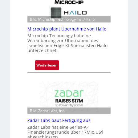
k
s
t
Bild: Microchip Technology Inc. / Hailo
o
Microchip plant Übernahme von Hailo
n
Microchip Technology hat eine
e
Vereinbarung zur Übernahme des
ü
israelischen Edge-KI-Spezialisten Hailo
b
unterzeichnet.
e
r
:
Weiterlesen
n
M
i
i
m
c
m
r
t
o
D
c
a
h
Bild: Zadar Labs, Inc.
r
i
k
Zadar Labs baut Fertigung aus
p
V
Zadar Labs hat eine Series-A-
p
Finanzierungsrunde über 17Mio.US$
i
l
abgeschlossen.