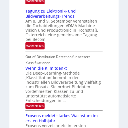
:
ö
Weiterlesen
h
G
g
r
Tagung zu Elektronik- und
u
l
d
Bildverarbeitungs-Trends
i
i
e
Am 8. und 9. September veranstalten
d
c
r
die Fachabteilungen VDMA Machine
e
h
Vision und Productronic in Hochstraß,
i
d
k
Österreich, eine gemeinsame Tagung
n
T
e
bei Becom.
V
o
i
:
Weiterlesen
I
u
t
T
S
r
e
Out-of-Distribution Detection für bessere
a
I
e
n
g
Klassifikationen
O
n
u
Wenn die KI mitdenkt
N
a
Die Deep-Learning-Methode
n
T
u
‚Klassifikation‘ kommt in der
g
e
industriellen Bildverarbeitung vielfältig
f
z
c
zum Einsatz. Sie ordnet Bilddaten
d
u
h
vordefinierten Klassen zu und
e
E
unterstützt automatisierte
T
r
Entscheidungen im…
l
a
V
e
:
Weiterlesen
l
I
W
k
k
e
S
Exosens meldet starkes Wachstum im
t
s
n
I
ersten Halbjahr
r
n
Exosens verzeichnete im ersten
O
d
o