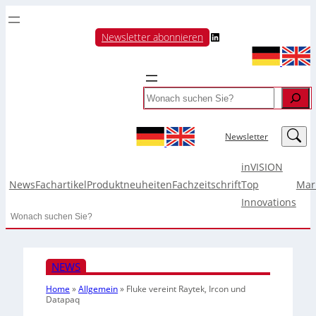
LinkedIn
Newsletter abonnieren
Search
LinkedIn
Newsletter
inVISION
News
Fachartikel
Produktneuheiten
Fachzeitschrift
Top
Mar
Innovations
Search
NEWS
Home
»
Allgemein
»
Fluke vereint Raytek, Ircon und
Datapaq