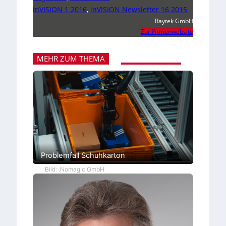
inVISION 1 2016
,
inVISION Newsletter 16 2015
Raytek GmbH
Zur Firmenwebsite
MEHR ZUM THEMA
Problemfall Schuhkarton
Bild: .Nomagic GmbH