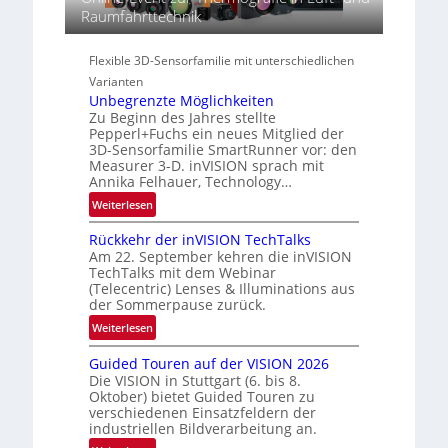
s
Raumfahrttechnik
S
-
p
e
R
e
r
e
Flexible 3D-Sensorfamilie mit unterschiedlichen
c
i
g
Varianten
t
e
i
Unbegrenzte Möglichkeiten
r
s
o
Zu Beginn des Jahres stellte
a
-
n
Pepperl+Fuchs ein neues Mitglied der
l
B
3D-Sensorfamilie SmartRunner vor: den
N
Measurer 3-D. inVISION sprach mit
-
e
Annika Felhauer, Technology…
R
w
:
u
Weiterlesen
s
U
n
‘
Rückkehr der inVISION TechTalks
n
d
Am 22. September kehren die inVISION
b
e
TechTalks mit dem Webinar
e
(Telecentric) Lenses & Illuminations aus
g
der Sommerpause zurück.
r
:
Weiterlesen
e
R
n
Guided Touren auf der VISION 2026
ü
z
Die VISION in Stuttgart (6. bis 8.
c
t
Oktober) bietet Guided Touren zu
k
verschiedenen Einsatzfeldern der
e
k
industriellen Bildverarbeitung an.
M
e