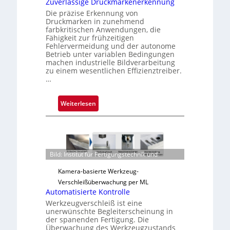
Zuverlässige Druckmarkenerkennung
u
Die präzise Erkennung von
n
Druckmarken in zunehmend
farbkritischen Anwendungen, die
g
Fähigkeit zur frühzeitigen
a
Fehlervermeidung und der autonome
u
Betrieb unter variablen Bedingungen
machen industrielle Bildverarbeitung
s
zu einem wesentlichen Effizienztreiber.
…
:
Weiterlesen
Z
u
v
e
Bild: Institut für Fertigungstechnik und
r
l
Kamera-basierte Werkzeug-
ä
Verschleißüberwachung per ML
s
Automatisierte Kontrolle
s
Werkzeugverschleiß ist eine
unerwünschte Begleiterscheinung in
i
der spanenden Fertigung. Die
g
Überwachung des Werkzeugzustands