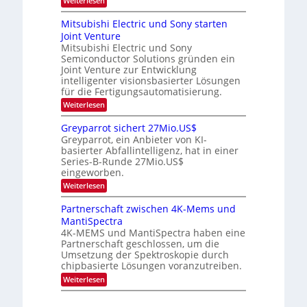
Weiterlesen
m
s
a
i
O
i
t
-
n
p
m
Mitsubishi Electric und Sony starten
z
a
t
T
e
Joint Venture
n
r
i
r
r
i
Mitsubishi Electric und Sony
k
s
m
e
Semiconductor Solutions gründen ein
-
t
m
K
Joint Venture zur Entwicklung
n
e
t
u
n
intelligenter visionsbasierter Lösungen
d
i
r
H
für die Fertigungsautomatisierung.
n
s
s
a
d
:
Weiterlesen
v
l
e
M
o
b
r
i
n
j
Greyparrot sichert 27Mio.US$
D
t
P
a
Greyparrot, ein Anbieter von KI-
A
s
h
h
basierter Abfallintelligenz, hat in einer
C
u
o
r
H
Series-B-Runde 27Mio.US$
b
t
-
eingeworben.
i
o
I
s
n
:
Weiterlesen
n
h
i
G
d
i
c
r
Partnerschaft zwischen 4K-Mems und
u
E
s
e
s
l
MantiSpectra
H
y
t
e
u
4K-MEMS und MantiSpectra haben eine
p
r
c
b
Partnerschaft geschlossen, um die
a
i
t
r
Umsetzung der Spektroskopie durch
e
r
r
chipbasierte Lösungen voranzutreiben.
z
i
o
u
c
:
Weiterlesen
t
u
P
s
n
a
i
d