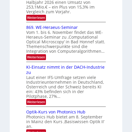
Halbjahr 2026 einen Umsatz von
i
N
n
e
253,1Mio.€ – ein Plus von 15,3% im
2
K
i
Vergleich zum Vorjahr.
I
0
k
:
Weiterlesen
m
2
E
-
i
6
x
t
869. WE-Heraeus-Seminar
u
o
d
Vom 1. bis 6. November findet das WE-
n
s
e
Heraeus-Seminar zu ‚Computational
e
d
n
Optical Microscopy‘ in Bad Honnef statt.
n
k
B
Themenschwerpunkte sind die
s
t
i
m
Integration von Computeralgorithmen…
e
l
:
Weiterlesen
l
d
8
d
6
v
KI-Einsatz nimmt in der DACH-Industrie
e
9
t
zu
e
.
s
Laut einer IFS-Umfrage setzen viele
r
W
t
Industrieunternehmen in Deutschland,
E
a
a
-
Österreich und der Schweiz bereits KI
r
r
H
ein: 43% befinden sich in der
k
e
b
e
Pilotphase, 27%…
r
s
e
:
Weiterlesen
a
W
i
K
e
a
I
u
t
Optik-Kurs von Photonics Hub
c
-
s
h
Photonics Hub bietet am 8. September
u
E
-
s
in Mainz den Kurs ‚Basiswissen Optik II‘
n
i
S
t
an.
n
e
g
u
s
m
: