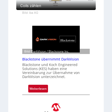
Coils zählen
Bild: iba AG
Bild: DarkVision / Blackstone Inc.
Blackstone übernimmt DarkVision
Blackstone und Koch Engineered
Solutions (KES) haben eine
Vereinbarung zur Übernahme von
DarkVision unterzeichnet.
:
Weiterlesen
B
l
a
c