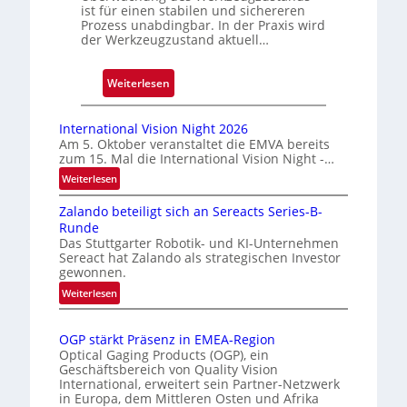
e
ist für einen stabilen und sichereren
D
Prozess unabdingbar. In der Praxis wird
der Werkzeugzustand aktuell…
r
u
c
:
Weiterlesen
k
A
m
u
International Vision Night 2026
a
t
Am 5. Oktober veranstaltet die EMVA bereits
r
zum 15. Mal die International Vision Night -…
o
k
m
:
Weiterlesen
e
I
a
Zalando beteiligt sich an Sereacts Series-B-
n
n
t
Runde
t
e
i
Das Stuttgarter Robotik- und KI-Unternehmen
e
r
s
Sereact hat Zalando als strategischen Investor
r
k
gewonnen.
i
n
e
e
:
Weiterlesen
a
n
Z
r
t
a
n
t
i
OGP stärkt Präsenz in EMEA-Region
l
u
e
o
Optical Gaging Products (OGP), ein
a
n
K
n
Geschäftsbereich von Quality Vision
n
International, erweitert sein Partner-Netzwerk
g
a
o
d
in Europa, dem Mittleren Osten und Afrika
l
n