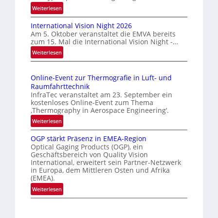
:
Weiterlesen
l
H
ä
International Vision Night 2026
o
s
Am 5. Oktober veranstaltet die EMVA bereits
m
s
zum 15. Mal die International Vision Night -…
e
i
:
Weiterlesen
p
g
I
a
n
e
g
Online-Event zur Thermografie in Luft- und
t
D
e
Raumfahrttechnik
e
‚
r
InfraTec veranstaltet am 23. September ein
r
H
u
kostenloses Online-Event zum Thema
n
y
‚Thermography in Aerospace Engineering‘.
c
a
p
:
Weiterlesen
k
t
e
O
m
i
r
OGP stärkt Präsenz in EMEA-Region
n
a
o
Optical Gaging Products (OGP), ein
s
l
r
n
Geschäftsbereich von Quality Vision
p
i
International, erweitert sein Partner-Netzwerk
k
a
e
n
in Europa, dem Mittleren Osten und Afrika
l
e
c
e
(EMEA).
V
n
t
-
:
Weiterlesen
i
r
e
E
O
s
a
r
v
G
i
l
e
k
P