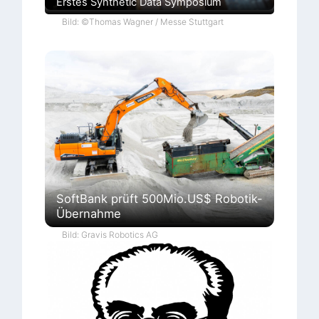
Erstes Synthetic Data Symposium
Bild: ©Thomas Wagner / Messe Stuttgart
SoftBank prüft 500Mio.US$ Robotik-
Übernahme
Bild: Gravis Robotics AG