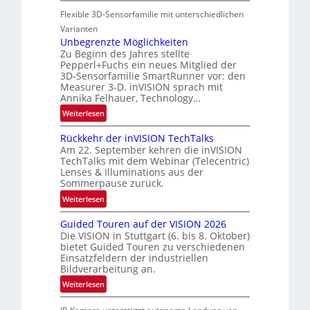
P
i
u
Flexible 3D-Sensorfamilie mit unterschiedlichen
a
o
n
r
Varianten
n
d
t
Unbegrenzte Möglichkeiten
R
Zu Beginn des Jahres stellte
n
Pepperl+Fuchs ein neues Mitglied der
a
e
3D-Sensorfamilie SmartRunner vor: den
u
r
Measurer 3-D. inVISION sprach mit
m
s
Annika Felhauer, Technology…
f
c
:
Weiterlesen
a
h
U
h
a
Rückkehr der inVISION TechTalks
n
r
f
Am 22. September kehren die inVISION
b
t
t
TechTalks mit dem Webinar (Telecentric)
e
t
Lenses & Illuminations aus der
z
g
Sommerpause zurück.
e
w
r
c
i
:
Weiterlesen
e
h
s
R
n
n
Guided Touren auf der VISION 2026
c
ü
z
Die VISION in Stuttgart (6. bis 8. Oktober)
i
h
c
t
bietet Guided Touren zu verschiedenen
k
e
k
Einsatzfeldern der industriellen
e
n
k
Bildverarbeitung an.
M
4
e
:
ö
Weiterlesen
K
h
G
g
-
r
u
l