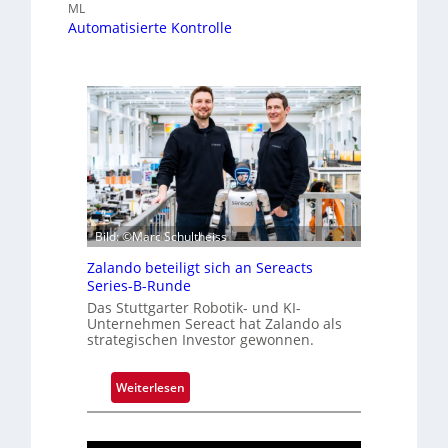
ML
Automatisierte Kontrolle
Bild: ©Marc Schultheiss
Zalando beteiligt sich an Sereacts
Series-B-Runde
Das Stuttgarter Robotik- und KI-
Unternehmen Sereact hat Zalando als
strategischen Investor gewonnen.
:
Weiterlesen
Z
a