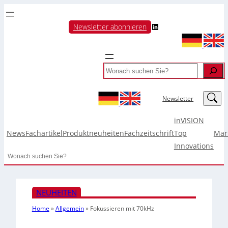
LinkedIn
Newsletter abonnieren
Search
LinkedIn
Newsletter
inVISION
News
Fachartikel
Produktneuheiten
Fachzeitschrift
Top
Mar
Innovations
Search
NEUHEITEN
Home
»
Allgemein
»
Fokussieren mit 70kHz