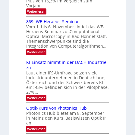
Plus von 15,3% im Vergleich zum
0
K
Vorjahr.
I
2
:
Weiterlesen
m
6
E
i
x
t
869. WE-Heraeus-Seminar
o
d
Vom 1. bis 6. November findet das WE-
s
e
Heraeus-Seminar zu ‚Computational
e
n
Optical Microscopy‘ in Bad Honnef statt.
n
k
Themenschwerpunkte sind die
s
t
m
Integration von Computeralgorithmen…
e
:
Weiterlesen
l
8
d
6
KI-Einsatz nimmt in der DACH-Industrie
e
9
t
zu
.
s
Laut einer IFS-Umfrage setzen viele
W
t
Industrieunternehmen in Deutschland,
E
a
-
Österreich und der Schweiz bereits KI
r
H
ein: 43% befinden sich in der Pilotphase,
k
e
e
27%…
r
s
:
Weiterlesen
a
W
K
e
a
I
u
Optik-Kurs von Photonics Hub
c
-
s
h
Photonics Hub bietet am 8. September
E
-
s
in Mainz den Kurs ‚Basiswissen Optik II‘
i
S
t
an.
n
e
u
s
m
:
Weiterlesen
m
a
i
O
i