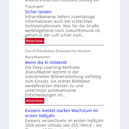
IR-Kamera unterstützt autonome Landung von
M
d
i
i
Flugzeugen
e
e
d
c
Sicher landen
m
r
Infrarotkameras liefern zuverlässige
e
h
s
i
Informationen auch bei schlechten
d
k
u
n
Sichtverhältnissen. Was für die Straße
T
e
weitestgehend noch Zukunftsmusik ist,
n
V
o
i
gehört in der Luft schon zum…
d
I
u
t
:
Weiterlesen
M
S
r
e
S
a
I
i
e
n
Out-of-Distribution Detection für bessere
n
O
c
n
h
Klassifikationen
t
N
a
e
Wenn die KI mitdenkt
i
T
r
u
Die Deep-Learning-Methode
S
e
l
f
‚Klassifikation‘ kommt in der
a
p
c
industriellen Bildverarbeitung vielfältig
d
n
e
h
zum Einsatz. Sie ordnet Bilddaten
d
e
c
e
T
vordefinierten Klassen zu und
r
n
unterstützt automatisierte
t
a
V
Entscheidungen im…
r
l
I
:
Weiterlesen
a
k
S
W
s
e
I
Exosens meldet starkes Wachstum im
n
O
ersten Halbjahr
n
Exosens verzeichnete im ersten Halbjahr
N
d
2026 einen Umsatz von 253,1Mio.€ – ein
i
2
e