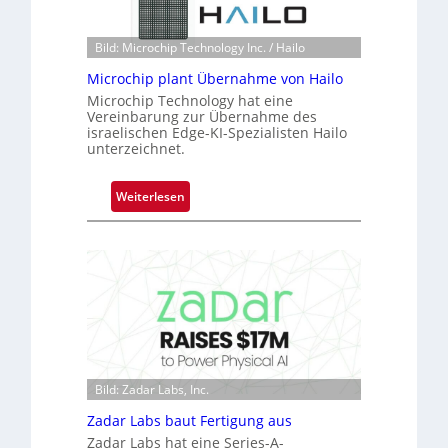
o
r
n
e
Bild: Microchip Technology Inc. / Hailo
e
a
ü
Microchip plant Übernahme von Hailo
c
b
t
Microchip Technology hat eine
Vereinbarung zur Übernahme des
e
s
israelischen Edge-KI-Spezialisten Hailo
r
S
unterzeichnet.
n
e
i
r
:
Weiterlesen
m
i
M
m
e
i
t
s
c
D
-
r
a
B
o
r
-
c
k
R
h
V
u
i
i
n
p
Bild: Zadar Labs, Inc.
s
d
p
i
e
Zadar Labs baut Fertigung aus
l
o
Zadar Labs hat eine Series-A-
a