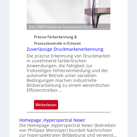
i
g
u
n
g
Bild: B&R Industrial Automation GmbH
a
Präzise Farberkennung &
u
Prozesskontrolle in Echtzeit
s
Zuverlässige Druckmarkenerkennung
Die präzise Erkennung von Druckmarken
in zunehmend farbkritischen
Anwendungen, die Fähigkeit zur
frühzeitigen Fehlervermeidung und der
autonome Betrieb unter variablen
Bedingungen machen industrielle
Bildverarbeitung zu einem wesentlichen
Effizienztreiber.…
:
Weiterlesen
Z
u
Homepage ‚Hyperspectral News‘
v
Die Homepage ‚Hyperspectral News‘ (betrieben
von Philippe Monnoyer) bündelt Nachrichten
e
zur hyperspektralen Bildgebung und verweist…
r