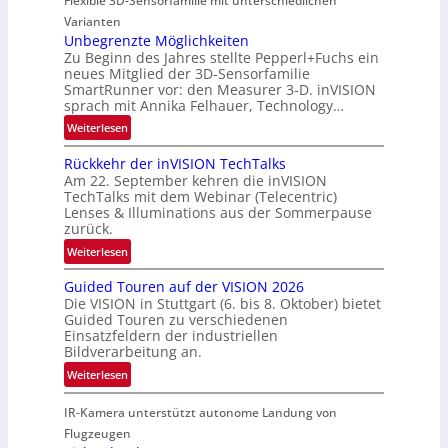
Flexible 3D-Sensorfamilie mit unterschiedlichen
t
i
r
Varianten
-
o
t
Unbegrenzte Möglichkeiten
u
n
Zu Beginn des Jahres stellte Pepperl+Fuchs ein
n
n
neues Mitglied der 3D-Sensorfamilie
e
d
SmartRunner vor: den Measurer 3-D. inVISION
r
R
sprach mit Annika Felhauer, Technology…
s
a
:
Weiterlesen
c
u
U
h
m
Rückkehr der inVISION TechTalks
n
a
f
Am 22. September kehren die inVISION
b
f
a
TechTalks mit dem Webinar (Telecentric)
e
t
Lenses & Illuminations aus der Sommerpause
h
g
zurück.
z
r
r
w
:
t
Weiterlesen
e
i
R
t
n
s
Guided Touren auf der VISION 2026
ü
e
z
Die VISION in Stuttgart (6. bis 8. Oktober) bietet
c
c
c
t
Guided Touren zu verschiedenen
h
k
h
Einsatzfeldern der industriellen
e
e
k
n
Bildverarbeitung an.
M
n
e
i
:
ö
Weiterlesen
4
h
k
G
g
K
r
IR-Kamera unterstützt autonome Landung von
u
l
-
d
i
i
Flugzeugen
M
e