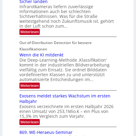
d
c
Sicher landen
e
r
Infrarotkameras liefern zuverlässige
e
h
m
i
Informationen auch bei schlechten
d
k
s
n
Sichtverhältnissen. Was für die Straße
T
e
u
weitestgehend noch Zukunftsmusik ist, gehört
V
o
i
in der Luft schon zum…
n
I
u
t
d
:
Weiterlesen
S
r
e
S
M
I
i
e
n
Out-of-Distribution Detection für bessere
a
O
c
n
n
h
Klassifikationen
N
a
e
t
Wenn die KI mitdenkt
T
r
u
Die Deep-Learning-Methode ‚Klassifikation‘
i
e
l
f
kommt in der industriellen Bildverarbeitung
a
S
c
vielfältig zum Einsatz. Sie ordnet Bilddaten
d
n
p
h
vordefinierten Klassen zu und unterstützt
d
e
e
e
T
automatisierte Entscheidungen im…
r
n
c
a
:
Weiterlesen
V
t
W
l
I
e
r
Exosens meldet starkes Wachstum im ersten
k
n
S
a
Halbjahr
s
n
I
Exosens verzeichnete im ersten Halbjahr 2026
d
O
einen Umsatz von 253,1Mio.€ – ein Plus von
i
e
15,3% im Vergleich zum Vorjahr.
N
K
2
:
Weiterlesen
I
E
0
m
x
869. WE-Heraeus-Seminar
i
2
o