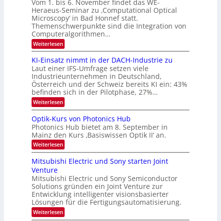
t
Vom 1. bis 6. November findet das WE-
s
6
d
Heraeus-Seminar zu ‚Computational Optical
e
e
Microscopy‘ in Bad Honnef statt.
n
n
Themenschwerpunkte sind die Integration von
s
k
m
Computeralgorithmen…
t
e
:
Weiterlesen
l
8
d
6
KI-Einsatz nimmt in der DACH-Industrie zu
e
9
t
Laut einer IFS-Umfrage setzen viele
.
s
Industrieunternehmen in Deutschland,
W
t
Österreich und der Schweiz bereits KI ein: 43%
E
a
befinden sich in der Pilotphase, 27%…
-
r
H
k
:
Weiterlesen
e
e
K
r
s
I
Optik-Kurs von Photonics Hub
a
W
-
e
Photonics Hub bietet am 8. September in
a
E
u
Mainz den Kurs ‚Basiswissen Optik II‘ an.
c
i
s
h
n
:
Weiterlesen
-
s
s
O
S
t
a
p
Mitsubishi Electric und Sony starten Joint
e
u
t
t
m
Venture
m
z
i
i
i
n
Mitsubishi Electric und Sony Semiconductor
k
n
m
i
Solutions gründen ein Joint Venture zur
-
a
e
m
K
Entwicklung intelligenter visionsbasierter
r
r
m
u
Lösungen für die Fertigungsautomatisierung.
s
t
r
:
t
Weiterlesen
i
s
M
e
n
v