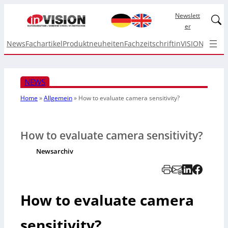
Newslett
Linked
er
News
Fachartikel
Produktneuheiten
Fachzeitschrift
inVISION Top I
NEWS
Home
»
Allgemein
»
How to evaluate camera sensitivity?
How to evaluate camera sensitivity?
Newsarchiv
How to evaluate camera
sensitivity?