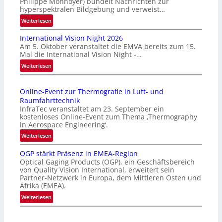
Philippe Monnoyer) bündelt Nachrichten zur
hyperspektralen Bildgebung und verweist…
:
Weiterlesen
H
International Vision Night 2026
o
Am 5. Oktober veranstaltet die EMVA bereits zum 15.
m
Mal die International Vision Night -…
e
:
Weiterlesen
p
I
a
n
g
Online-Event zur Thermografie in Luft- und
t
e
Raumfahrttechnik
e
‚
InfraTec veranstaltet am 23. September ein
r
H
kostenloses Online-Event zum Thema ‚Thermography
n
y
in Aerospace Engineering‘.
a
p
:
Weiterlesen
t
e
O
i
r
OGP stärkt Präsenz in EMEA-Region
n
o
Optical Gaging Products (OGP), ein Geschäftsbereich
s
l
n
von Quality Vision International, erweitert sein
p
i
Partner-Netzwerk in Europa, dem Mittleren Osten und
a
e
n
Afrika (EMEA).
l
c
e
:
Weiterlesen
V
t
-
O
i
r
E
G
s
a
v