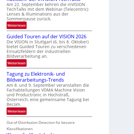
Am 22. September kehren die inVISION
b
TechTalks mit dem Webinar (Telecentric)
e
Lenses & Illuminations aus der
g
Sommerpause zurück.
r
:
Weiterlesen
e
R
n
Guided Touren auf der VISION 2026
ü
z
Die VISION in Stuttgart (6. bis 8. Oktober)
c
t
bietet Guided Touren zu verschiedenen
k
e
Einsatzfeldern der industriellen
k
Bildverarbeitung an.
M
e
ö
:
Weiterlesen
h
g
G
r
l
Tagung zu Elektronik- und
u
d
i
Bildverarbeitungs-Trends
i
e
c
Am 8. und 9. September veranstalten die
d
r
Fachabteilungen VDMA Machine Vision
h
e
i
und Productronic in Hochstraß,
k
d
n
Österreich, eine gemeinsame Tagung bei
e
T
Becom.
V
i
o
I
:
Weiterlesen
t
u
S
T
e
r
I
Out-of-Distribution Detection für bessere
a
n
e
O
g
Klassifikationen
n
N
u