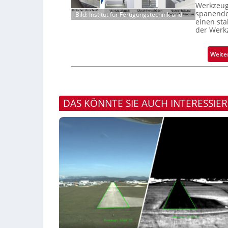
Werkzeugv
spanende
Bild: Institut für Fertigungstechnik und
einen sta
der Werk
Weite
DAS KÖNNTE SIE AUCH INTERESSIE