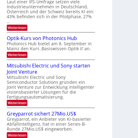
W
Laut einer IFS-Umfrage setzen viele
t
e
E
a
Industrieunternehmen in Deutschland,
r
-
r
Österreich und der Schweiz bereits KI ein:
H
a
k
43% befinden sich in der Pilotphase, 27%
e
e
r
…
r
s
b
a
:
Weiterlesen
W
e
e
K
a
u
I
c
i
Optik-Kurs von Photonics Hub
s
-
h
t
Photonics Hub bietet am 8. September in
-
E
s
S
Mainz den Kurs ‚Basiswissen Optik II‘ an.
i
u
t
e
n
u
:
Weiterlesen
n
m
s
m
O
g
i
a
i
p
Mitsubishi Electric und Sony starten
n
t
m
s
t
a
z
Joint Venture
e
i
-
r
n
r
k
Mitsubishi Electric und Sony
T
i
s
-
Semiconductor Solutions gründen ein
m
t
r
K
Joint Venture zur Entwicklung intelligenter
m
e
u
e
visionsbasierter Lösungen für die
t
n
r
n
i
Fertigungsautomatisierung.
H
s
n
a
d
v
:
Weiterlesen
d
l
o
M
s
e
b
n
i
Greyparrot sichert 27Mio.US$
r
j
P
t
D
a
Greyparrot, ein Anbieter von KI-basierter
h
s
A
h
o
Abfallintelligenz, hat in einer Series-B-
u
C
r
t
Runde 27Mio.US$ eingeworben.
b
H
o
i
:
-
Weiterlesen
n
s