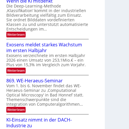
Wenn die KI mitdenkt
a
T
n
Die Deep-Learning-Methode
u
‚Klassifikation‘ kommt in der industriellen
e
g
f
Bildverarbeitung vielfältig zum Einsatz.
c
z
d
Sie ordnet Bilddaten vordefinierten
h
u
Klassen zu und unterstützt automatisierte
e
T
E
Entscheidungen im…
r
a
l
:
Weiterlesen
V
l
e
W
I
e
k
k
Exosens meldet starkes Wachstum
S
n
s
t
im ersten Halbjahr
n
I
r
d
Exosens verzeichnete im ersten Halbjahr
O
i
2026 einen Umsatz von 253,1Mio.€ – ein
o
e
N
Plus von 15,3% im Vergleich zum Vorjahr.
n
K
2
:
Weiterlesen
I
i
0
E
m
k
x
i
2
869. WE-Heraeus-Seminar
-
o
t
6
Vom 1. bis 6. November findet das WE-
s
d
u
Heraeus-Seminar zu ‚Computational
e
e
n
Optical Microscopy‘ in Bad Honnef statt.
n
n
d
s
k
Themenschwerpunkte sind die
m
t
Integration von Computeralgorithmen…
B
e
i
:
Weiterlesen
l
8
d
l
6
e
KI-Einsatz nimmt in der DACH-
d
9
t
Industrie zu
v
.
s