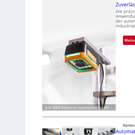
Zuverlä
Die präz
Anwendun
der auto
industrie
Weite
Bild: B&R Industrial Automation GmbH
Kamera
Automati