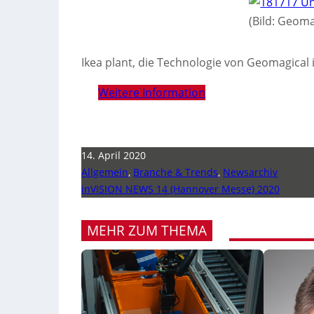
(Bild: Geoma
Ikea plant, die Technologie von Geomagical 
Weitere Information
14. April 2020
Allgemein
,
Branche & Trends
,
Newsarchiv
inVISION NEWS 14 (Hannover Messe) 2020
MEHR ZUM THEMA