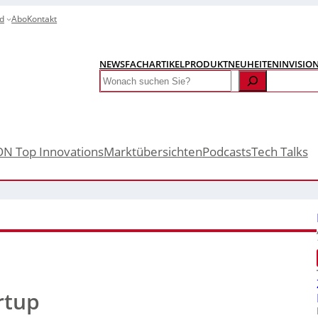
d
Abo
Kontakt
NEWS
FACHARTIKEL
PRODUKTNEUHEITEN
INVISIO
Search
ON Top Innovations
Marktübersichten
Podcasts
Tech Talks
rtup