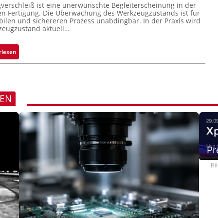
erschleiß ist eine unerwünschte Begleiterscheinung in der
c
n Fertigung. Die Überwachung des Werkzeugzustands ist für
k
bilen und sichereren Prozess unabdingbar. In der Praxis wird
zeugzustand aktuell…
m
a
r
:
rlesen
k
A
e
u
n
t
e
o
REN
r
m
k
a
e
t
n
i
n
s
Pr
u
i
n
e
Bi
g
r
t
e
K
o