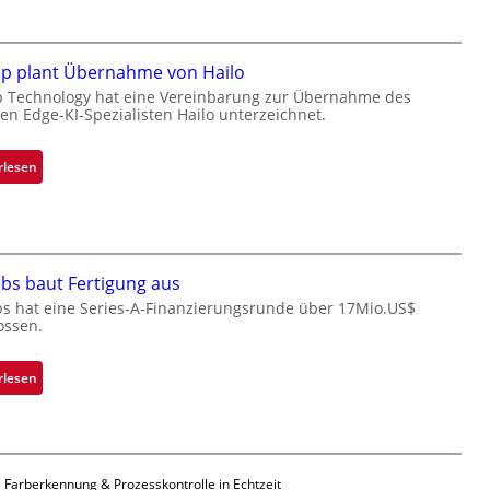
l
a
c
k
ip plant Übernahme von Hailo
s
p Technology hat eine Vereinbarung zur Übernahme des
hen Edge-KI-Spezialisten Hailo unterzeichnet.
t
o
n
:
rlesen
e
M
ü
i
b
c
e
r
r
bs baut Fertigung aus
o
n
c
bs hat eine Series-A-Finanzierungsrunde über 17Mio.US$
i
ossen.
h
m
i
m
p
:
rlesen
t
p
Z
D
l
a
a
a
d
r
n
a
k
 Farberkennung & Prozesskontrolle in Echtzeit
t