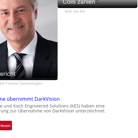
Coils zählen
Bild: iba AG
ericht
star Framos Technologies
one übernimmt DarkVision
e und Koch Engineered Solutions (KES) haben eine
rung zur Übernahme von DarkVision unterzeichnet.
:
rlesen
B