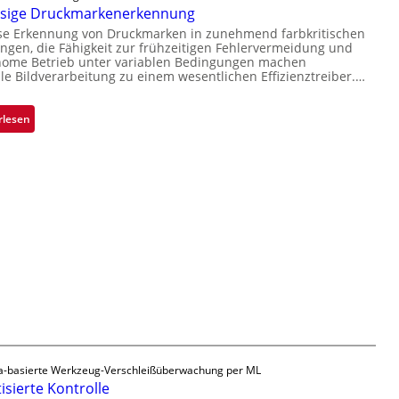
r
ssige Druckmarkenerkennung
V
Ü
L
i
ise Erkennung von Druckmarken in zunehmend farbkritischen
b
a
gen, die Fähigkeit zur frühzeitigen Fehlervermeidung und
s
e
b
nome Betrieb unter variablen Bedingungen machen
i
r
lle Bildverarbeitung zu einem wesentlichen Effizienztreiber.…
s
o
n
b
n
a
a
:
rlesen
h
u
Z
m
t
u
e
F
v
v
e
e
o
r
r
n
t
l
H
i
ä
a
g
s
i
u
s
l
n
i
o
g
g
a
e
u
D
-basierte Werkzeug-Verschleißüberwachung per ML
s
r
sierte Kontrolle
u