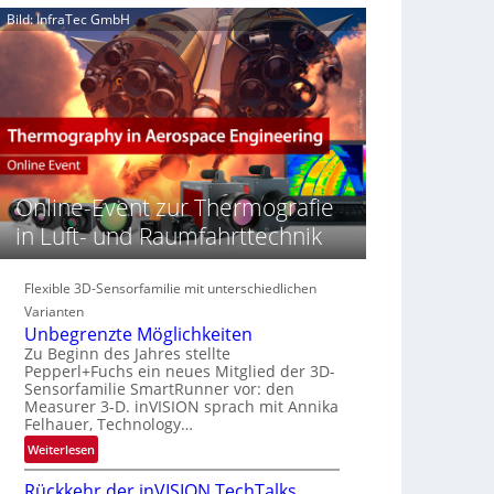
e
n
n
Bild: InfraTec GmbH
‚
S
z
H
e
i
y
r
n
p
e
E
e
a
M
r
c
E
s
t
A
p
s
-
e
Online-Event zur Thermografie
S
R
c
e
e
in Luft- und Raumfahrttechnik
t
r
g
r
i
i
a
e
Flexible 3D-Sensorfamilie mit unterschiedlichen
o
l
s
n
Varianten
N
-
Unbegrenzte Möglichkeiten
e
B
Zu Beginn des Jahres stellte
w
Pepperl+Fuchs ein neues Mitglied der 3D-
-
s
Sensorfamilie SmartRunner vor: den
R
Measurer 3-D. inVISION sprach mit Annika
‘
u
Felhauer, Technology…
n
:
Weiterlesen
d
U
e
Rückkehr der inVISION TechTalks
n