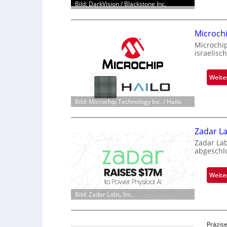
Bild: DarkVision / Blackstone Inc.
Microch
Microchi
israelisc
Weite
Bild: Microchip Technology Inc. / Hailo
Zadar La
Zadar La
abgeschl
Weite
Bild: Zadar Labs, Inc.
Präzise