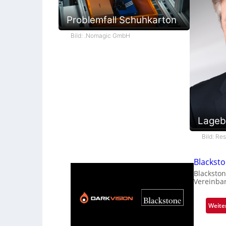
Problemfall Schuhkarton
Bild: .Nomagic GmbH
Lageb
Bild: Re
Blackst
Blackston
Vereinba
Weite