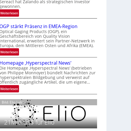
Sereact hat Zalando als strategischen Investor
r
gewonnen.
n
:
Weiterlesen
a
Z
t
a
i
OGP stärkt Präsenz in EMEA-Region
l
o
Optical Gaging Products (OGP), ein
a
Geschäftsbereich von Quality Vision
n
International, erweitert sein Partner-Netzwerk in
n
a
Europa, dem Mittleren Osten und Afrika (EMEA).
d
l
o
:
Weiterlesen
V
b
O
i
Homepage ‚Hyperspectral News‘
e
G
s
Die Homepage ‚Hyperspectral News‘ (betrieben
t
P
i
von Philippe Monnoyer) bündelt Nachrichten zur
e
s
o
hyperspektralen Bildgebung und verweist auf
i
t
n
öffentlich zugängliche Artikel, die um eigene…
l
ä
N
:
Weiterlesen
i
r
i
H
g
k
g
o
t
t
Bild: Elio Labs.
h
m
s
P
t
e
i
r
2
p
c
ä
0
21Mio.US$ für Elio
a
h
s
2
g
a
e
6