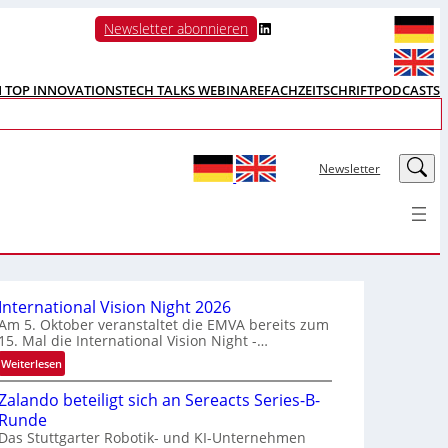
LinkedIn
Newsletter abonnieren
N TOP INNOVATIONS
TECH TALKS WEBINARE
FACHZEITSCHRIFT
PODCASTS
LinkedIn
Newsletter
International Vision Night 2026
Am 5. Oktober veranstaltet die EMVA bereits zum
15. Mal die International Vision Night -…
:
Weiterlesen
I
Zalando beteiligt sich an Sereacts Series-B-
n
Runde
t
Das Stuttgarter Robotik- und KI-Unternehmen
e