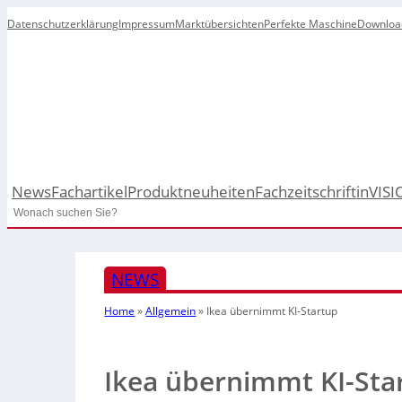
Datenschutzerklärung
Impressum
Marktübersichten
Perfekte Maschine
Downloa
News
Fachartikel
Produktneuheiten
Fachzeitschrift
inVISI
Search
NEWS
Home
»
Allgemein
»
Ikea übernimmt KI-Startup
Ikea übernimmt KI-Sta