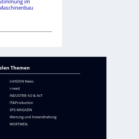
Stimmung im
Maschinenbau
vielen Themen
inVISION News
i-need
INDUSTRIE 4.0 & IIoT
IT&Production
SPS-MAGAZIN
Wartung und Instandhaltung
WORTWEXL