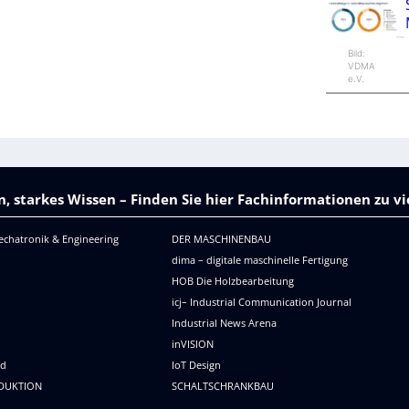
Bild:
VDMA
e.V.
, starkes Wissen – Finden Sie hier Fachinformationen zu 
echatronik & Engineering
DER MASCHINENBAU
dima – digitale maschinelle Fertigung
HOB Die Holzbearbeitung
icj– Industrial Communication Journal
Industrial News Arena
R
inVISION
ld
IoT Design
DUKTION
SCHALTSCHRANKBAU