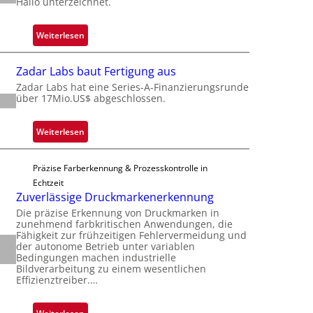
k
Hailo unterzeichnet.
l
s
i
t
:
Weiterlesen
g
o
M
t
n
i
s
Zadar Labs baut Fertigung aus
e
c
i
Zadar Labs hat eine Series-A-Finanzierungsrunde
ü
r
über 17Mio.US$ abgeschlossen.
c
b
o
h
e
c
a
:
Weiterlesen
r
h
n
Z
n
i
S
a
i
p
Präzise Farberkennung & Prozesskontrolle in
e
d
m
p
Echtzeit
r
a
m
Zuverlässige Druckmarkenerkennung
l
e
r
t
a
Die präzise Erkennung von Druckmarken in
a
L
D
zunehmend farbkritischen Anwendungen, die
n
c
a
Fähigkeit zur frühzeitigen Fehlervermeidung und
a
t
t
der autonome Betrieb unter variablen
b
r
Ü
Bedingungen machen industrielle
s
s
k
Bildverarbeitung zu einem wesentlichen
b
S
b
Effizienztreiber.…
V
e
e
a
i
r
r
u
s
: