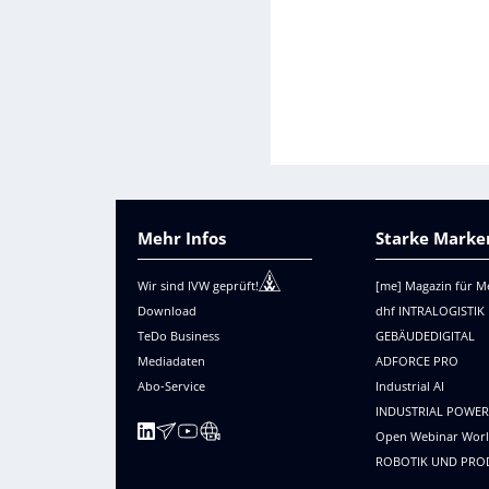
Mehr Infos
Starke Marken
Wir sind IVW geprüft!
[me] Magazin für M
Download
dhf INTRALOGISTIK
TeDo Business
GEBÄUDEDIGITAL
Mediadaten
ADFORCE PRO
Abo-Service
Industrial AI
INDUSTRIAL POWE
Open Webinar Wor
ROBOTIK UND PRO