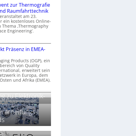
n
e
vent zur Thermografie
 und Raumfahrttechnik
e
H
veranstaltet am 23.
r
 ein kostenloses Online-
y
m Thema ‚Thermography
n
p
ace Engineering‘.
a
e
r
O
s
kt Präsenz in EMEA-
o
n
p
n
e
aging Products (OGP), ein
a
c
bereich von Quality
n
ernational, erweitert sein
V
e
r
etzwerk in Europa, dem
a
 Osten und Afrika (EMEA).
s
E
v
N
O
g zu Elektronik-
o
e
e
G
com Electronics GmbH
n
n
w
P
N
s
s
erarbeitungs-
z
ds
g
u
ä
h
r
r
T
k
Labs.
2
h