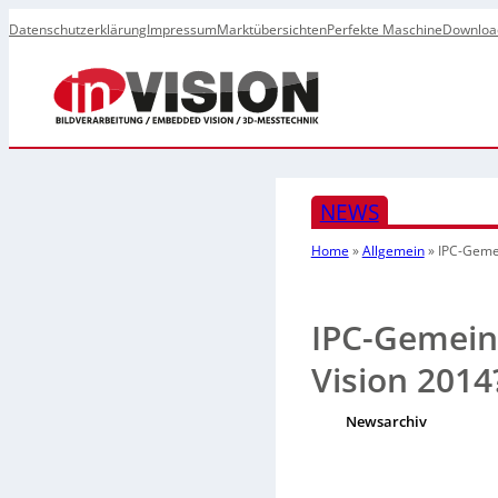
Datenschutzerklärung
Impressum
Marktübersichten
Perfekte Maschine
Downloa
NEWS
Home
»
Allgemein
»
IPC-Gemei
IPC-Gemein
Vision 2014
Newsarchiv