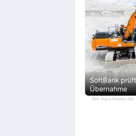
SoftBank prüf
Übernahme
Bild: Gravis Robotics AG