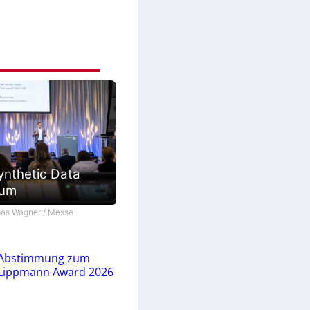
ynthetic Data
ium
as Wagner / Messe
Abstimmung zum
Lippmann Award 2026