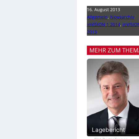
16. August 2013
Allgemein
,
Newsarchiv
inVISION 1 2014
,
inVISIO
2013
MEHR ZUM THEM
Lagebericht