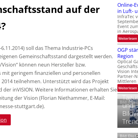
Online-E
schaftsstand auf der
t
‚
in Luft-
InfraTec 
September
4?
Event zu
in Aerosp
t
:
Weiterlesen
i
.-6.11.2014) soll das Thema Industrie-PCs
OGP stär
Region
eigenen Gemeinschaftsstand dargestellt werden.
l
Optical G
i
4/Vision“ können neun Hersteller bzw.
Geschäfts
l
t
Vision Int
s mit geringem finanziellen und personellen
Partner-N
i
-
 2014 teilnehmen. Unterstützt wird das Projekt
Mittleren
l
:
Weiterlesen
 der inVISION.
Weitere Informationen erhalten Sie
i
Tagun
leitung der Vision (Florian Niethammer, E-Mail:
Bild: ©Be
und
esse-stuttgart.de).
t
Bildv
i
‘
t
ion
Tren
t
Bild: Elio 