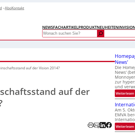
d
Abo
Kontakt
NEWS
FACHARTIKEL
PRODUKTNEUHEITEN
INVISIO
Search
Homepag
News‘
Die Homep
nschaftsstand auf der Vision 2014?
News‘ (be
Monnoyer)
zur hyper
und verw
schaftsstand auf der
:
Weiterlesen
?
Internat
Am 5. Okt
EMVA bere
Internatio
:
Weiterlesen
I