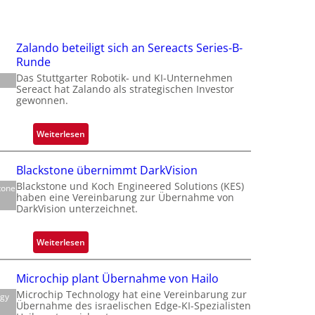
f
Zalando beteiligt sich an Sereacts Series-B-
Runde
t
Das Stuttgarter Robotik- und KI-Unternehmen
t
Sereact hat Zalando als strategischen Investor
gewonnen.
:
Weiterlesen
Z
i
a
Blackstone übernimmt DarkVision
l
Blackstone und Koch Engineered Solutions (KES)
tone
a
haben eine Vereinbarung zur Übernahme von
n
DarkVision unterzeichnet.
d
o
:
Weiterlesen
b
B
e
l
Microchip plant Übernahme von Hailo
t
a
Microchip Technology hat eine Vereinbarung zur
e
ogy
c
Übernahme des israelischen Edge-KI-Spezialisten
i