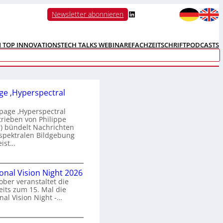
LinkedIn
Newsletter abonnieren
N TOP INNOVATIONS
TECH TALKS WEBINARE
FACHZEITSCHRIFT
PODCASTS
e ‚Hyperspectral
age ‚Hyperspectral
trieben von Philippe
 bündelt Nachrichten
spektralen Bildgebung
eist…
H
ional Vision Night 2026
o
ober veranstaltet die
m
its zum 15. Mal die
e
nal Vision Night -…
p
a
g