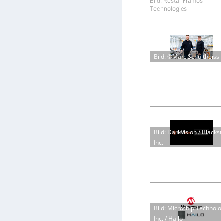
Bild: Restar Framos
Technologies
Bild: ©Marc Schultheiss
Bild: DarkVision / Blacks
Inc.
Bild: Microchip Technol
Inc. / Hailo