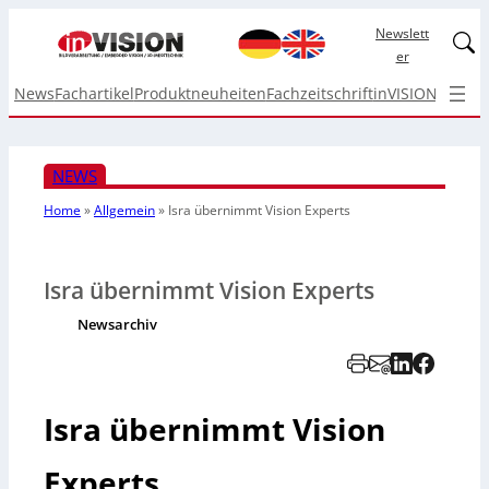
Newslett
Linked
er
News
Fachartikel
Produktneuheiten
Fachzeitschrift
inVISION Top I
NEWS
Home
»
Allgemein
»
Isra übernimmt Vision Experts
Isra übernimmt Vision Experts
Newsarchiv
Isra übernimmt Vision
Experts