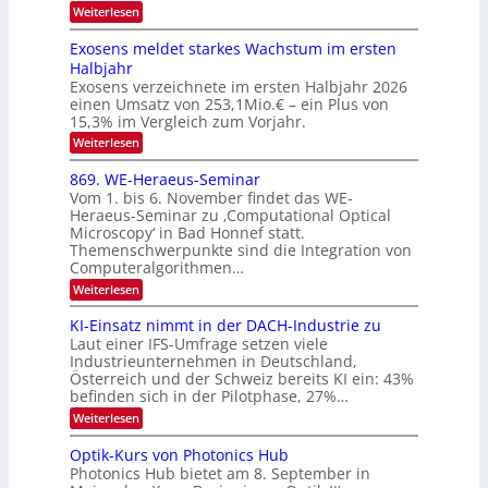
E
h
:
Weiterlesen
e
l
T
W
r
e
e
a
Exosens meldet starkes Wachstum im ersten
V
n
k
Halbjahr
l
n
I
Exosens verzeichnete im ersten Halbjahr 2026
t
k
d
S
einen Umsatz von 253,1Mio.€ – ein Plus von
i
r
s
e
I
15,3% im Vergleich zum Vorjahr.
o
K
O
:
Weiterlesen
n
I
E
N
m
i
x
869. WE-Heraeus-Seminar
i
2
o
k
t
Vom 1. bis 6. November findet das WE-
0
s
d
-
Heraeus-Seminar zu ‚Computational Optical
e
2
e
u
Microscopy‘ in Bad Honnef statt.
n
n
6
Themenschwerpunkte sind die Integration von
s
n
k
m
Computeralgorithmen…
t
d
e
:
Weiterlesen
B
l
8
d
i
6
KI-Einsatz nimmt in der DACH-Industrie zu
e
l
9
t
Laut einer IFS-Umfrage setzen viele
.
d
s
Industrieunternehmen in Deutschland,
W
t
v
Österreich und der Schweiz bereits KI ein: 43%
E
a
befinden sich in der Pilotphase, 27%…
-
e
r
H
k
r
:
Weiterlesen
e
e
K
a
r
s
I
Optik-Kurs von Photonics Hub
a
r
W
-
e
Photonics Hub bietet am 8. September in
a
E
b
u