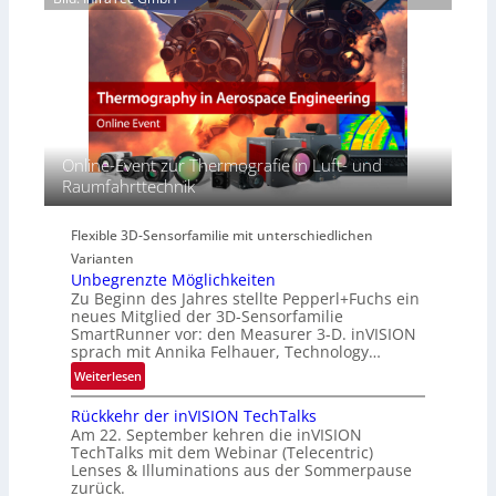
6
z
H
e
i
y
r
n
p
e
E
e
a
M
r
c
E
s
t
A
p
s
-
Online-Event zur Thermografie in Luft- und
e
S
R
Raumfahrttechnik
c
e
e
t
r
g
r
i
Flexible 3D-Sensorfamilie mit unterschiedlichen
i
a
e
Varianten
o
l
s
Unbegrenzte Möglichkeiten
n
N
-
Zu Beginn des Jahres stellte Pepperl+Fuchs ein
e
B
neues Mitglied der 3D-Sensorfamilie
w
SmartRunner vor: den Measurer 3-D. inVISION
-
sprach mit Annika Felhauer, Technology…
s
R
‘
:
Weiterlesen
u
U
n
Rückkehr der inVISION TechTalks
n
d
Am 22. September kehren die inVISION
b
e
TechTalks mit dem Webinar (Telecentric)
e
Lenses & Illuminations aus der Sommerpause
g
zurück.