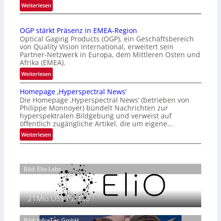
:
Weiterlesen
r
Z
n
a
a
OGP stärkt Präsenz in EMEA-Region
l
t
Optical Gaging Products (OGP), ein Geschäftsbereich
a
i
von Quality Vision International, erweitert sein
n
o
Partner-Netzwerk in Europa, dem Mittleren Osten und
d
Afrika (EMEA).
n
o
a
:
Weiterlesen
b
l
O
e
Homepage ‚Hyperspectral News‘
V
G
t
Die Homepage ‚Hyperspectral News‘ (betrieben von
i
P
Philippe Monnoyer) bündelt Nachrichten zur
e
s
s
hyperspektralen Bildgebung und verweist auf
i
i
t
öffentlich zugängliche Artikel, die um eigene…
l
o
ä
:
Weiterlesen
i
n
r
H
g
N
k
o
t
i
t
m
s
g
P
Bild: Elio Labs.
e
i
h
r
p
c
t
ä
a
h
2
s
21Mio.US$ für Elio
g
a
0
e
e
n
2
n
‚
Bild: InfraTec GmbH
S