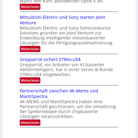
Mainz den Kurs ‚Basiswissen Optik II‘ an.
c
i
e
s
h
n
:
Weiterlesen
-
i
s
s
O
S
t
a
t
p
Mitsubishi Electric und Sony starten Joint
e
u
t
t
u
m
Venture
m
z
i
i
n
i
n
Mitsubishi Electric und Sony Semiconductor
k
n
m
i
Solutions gründen ein Joint Venture zur
-
g
a
e
m
K
Entwicklung intelligenter visionsbasierter
s
r
r
m
u
Lösungen für die Fertigungsautomatisierung.
-
s
t
r
:
t
Weiterlesen
i
s
T
M
e
n
v
r
i
n
d
o
Greyparrot sichert 27Mio.US$
t
H
e
e
n
Greyparrot, ein Anbieter von KI-basierter
s
a
r
P
n
Abfallintelligenz, hat in einer Series-B-Runde
u
l
D
h
d
27Mio.US$ eingeworben.
b
b
A
o
i
j
C
s
t
:
Weiterlesen
s
a
H
o
G
h
h
-
n
r
Partnerschaft zwischen 4K-Mems und
i
r
I
i
e
MantiSpectra
E
n
c
y
l
d
4K-MEMS und MantiSpectra haben eine
s
p
e
u
H
Partnerschaft geschlossen, um die Umsetzung
a
c
s
u
r
der Spektroskopie durch chipbasierte
t
t
b
r
Lösungen voranzutreiben.
r
r
o
i
:
i
Weiterlesen
t
c
P
e
s
u
a
z
i
n
r
u
c