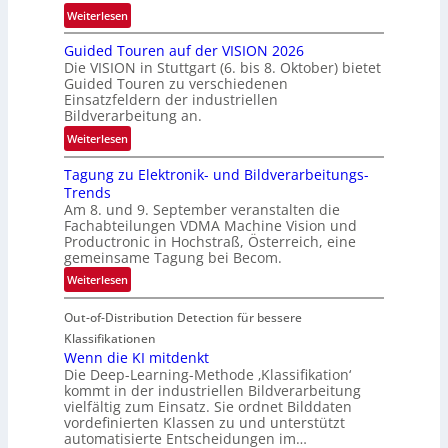
r
:
Weiterlesen
e
R
n
Guided Touren auf der VISION 2026
ü
z
Die VISION in Stuttgart (6. bis 8. Oktober) bietet
c
t
Guided Touren zu verschiedenen
k
Einsatzfeldern der industriellen
e
k
Bildverarbeitung an.
M
e
:
ö
Weiterlesen
h
G
g
r
Tagung zu Elektronik- und Bildverarbeitungs-
u
l
d
Trends
i
i
e
Am 8. und 9. September veranstalten die
d
c
r
Fachabteilungen VDMA Machine Vision und
e
h
Productronic in Hochstraß, Österreich, eine
i
d
k
gemeinsame Tagung bei Becom.
n
T
e
:
Weiterlesen
V
o
i
T
I
u
t
Out-of-Distribution Detection für bessere
a
S
r
e
g
I
Klassifikationen
e
n
u
Wenn die KI mitdenkt
O
n
Die Deep-Learning-Methode ‚Klassifikation‘
n
N
a
kommt in der industriellen Bildverarbeitung
g
T
u
vielfältig zum Einsatz. Sie ordnet Bilddaten
z
e
vordefinierten Klassen zu und unterstützt
f
u
c
automatisierte Entscheidungen im…
d