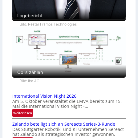
Lagebericht
Bild: Restar Framos Technologies
Coils zählen
Bild: iba AG
International Vision Night 2026
Am 5. Oktober veranstaltet die EMVA bereits zum 15.
Mal die International Vision Night -…
:
Weiterlesen
I
Zalando beteiligt sich an Sereacts Series-B-Runde
n
Das Stuttgarter Robotik- und KI-Unternehmen Sereact
t
hat Zalando als strategischen Investor gewonnen.
e