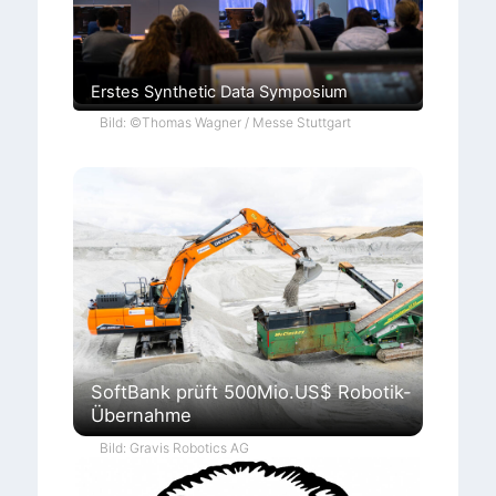
Erstes Synthetic Data Symposium
Bild: ©Thomas Wagner / Messe Stuttgart
SoftBank prüft 500Mio.US$ Robotik-
Übernahme
Bild: Gravis Robotics AG