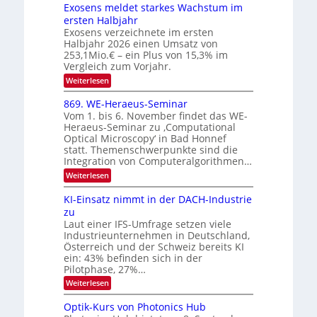
e
I
Exosens meldet starkes Wachstum im
n
O
ersten Halbjahr
n
Exosens verzeichnete im ersten
N
d
Halbjahr 2026 einen Umsatz von
i
2
e
253,1Mio.€ – ein Plus von 15,3% im
0
K
Vergleich zum Vorjahr.
I
2
:
Weiterlesen
m
6
E
i
x
t
869. WE-Heraeus-Seminar
o
d
Vom 1. bis 6. November findet das WE-
s
e
Heraeus-Seminar zu ‚Computational
e
n
Optical Microscopy‘ in Bad Honnef
n
k
statt. Themenschwerpunkte sind die
s
t
m
Integration von Computeralgorithmen…
e
:
Weiterlesen
l
8
d
6
KI-Einsatz nimmt in der DACH-Industrie
e
9
t
zu
.
s
Laut einer IFS-Umfrage setzen viele
W
t
Industrieunternehmen in Deutschland,
E
a
-
Österreich und der Schweiz bereits KI
r
H
ein: 43% befinden sich in der
k
e
e
Pilotphase, 27%…
r
s
:
Weiterlesen
a
W
K
e
a
I
u
Optik-Kurs von Photonics Hub
c
-
s