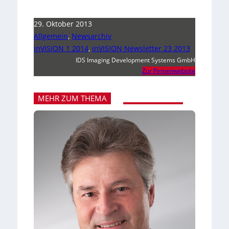
29. Oktober 2013
Allgemein
,
Newsarchiv
inVISION 1 2014
,
inVISION Newsletter 23 2013
IDS Imaging Development Systems GmbH
Zur Firmenwebsite
MEHR ZUM THEMA