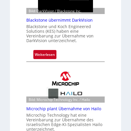
d
o
Bild: DarkVision / Blackstone Inc.
b
Blackstone übernimmt DarkVision
e
Blackstone und Koch Engineered
t
Solutions (KES) haben eine
e
Vereinbarung zur Übernahme von
i
DarkVision unterzeichnet.
l
i
:
Weiterlesen
g
B
t
l
s
a
i
c
c
k
h
s
a
t
Bild: Microchip Technology Inc. / Hailo
n
o
S
Microchip plant Übernahme von Hailo
n
e
Microchip Technology hat eine
e
r
Vereinbarung zur Übernahme des
ü
israelischen Edge-KI-Spezialisten Hailo
e
b
unterzeichnet.