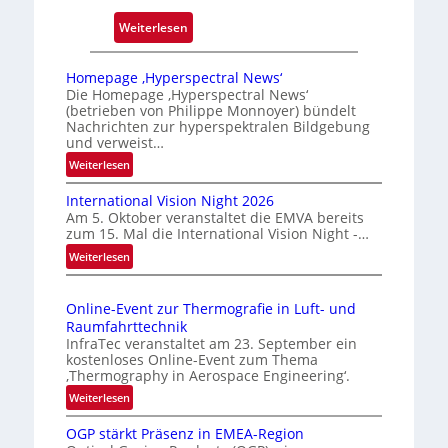
:
Weiterlesen
Z
u
Homepage ‚Hyperspectral News‘
v
Die Homepage ‚Hyperspectral News‘
(betrieben von Philippe Monnoyer) bündelt
e
Nachrichten zur hyperspektralen Bildgebung
r
und verweist…
l
:
Weiterlesen
ä
H
s
International Vision Night 2026
o
s
Am 5. Oktober veranstaltet die EMVA bereits
m
zum 15. Mal die International Vision Night -…
i
e
:
Weiterlesen
g
p
I
e
a
n
g
D
Online-Event zur Thermografie in Luft- und
t
e
r
Raumfahrttechnik
e
‚
u
InfraTec veranstaltet am 23. September ein
r
H
kostenloses Online-Event zum Thema
c
n
y
‚Thermography in Aerospace Engineering‘.
k
a
p
:
Weiterlesen
m
t
e
O
a
i
r
OGP stärkt Präsenz in EMEA-Region
n
o
r