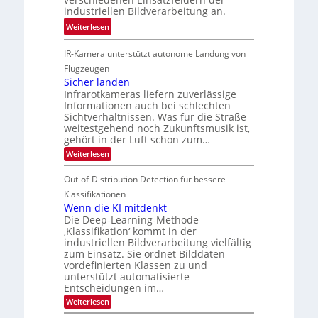
h
n
k
industriellen Bildverarbeitung an.
M
n
4
e
:
ö
Weiterlesen
i
K
h
G
g
k
-
r
IR-Kamera unterstützt autonome Landung von
u
l
M
d
i
i
Flugzeugen
e
e
d
c
Sicher landen
m
r
Infrarotkameras liefern zuverlässige
e
h
s
i
Informationen auch bei schlechten
d
k
u
n
Sichtverhältnissen. Was für die Straße
T
e
weitestgehend noch Zukunftsmusik ist,
n
V
o
i
gehört in der Luft schon zum…
d
I
u
t
:
Weiterlesen
M
S
r
e
S
a
I
i
e
n
Out-of-Distribution Detection für bessere
n
O
c
n
h
Klassifikationen
t
N
a
e
Wenn die KI mitdenkt
i
T
r
u
Die Deep-Learning-Methode
S
e
l
f
‚Klassifikation‘ kommt in der
a
p
c
industriellen Bildverarbeitung vielfältig
d
n
e
h
zum Einsatz. Sie ordnet Bilddaten
d
e
c
e
T
vordefinierten Klassen zu und
r
n
unterstützt automatisierte
t
a
V
Entscheidungen im…
r
l
I
:
Weiterlesen
a
k
S
W
s