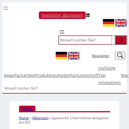
LinkedIn
Newsletter abonnieren
Search
LinkedIn
Newsletter
inVISION
News
Fachartikel
Produktneuheiten
Fachzeitschrift
Top
Mar
Innovations
Search
NEWS
Home
»
Allgemein
»
Japanische Unternehmerdelegation
bei IDS