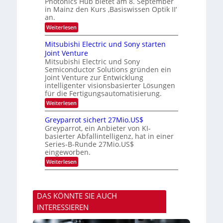
h
Photonics Hub bietet am 8. September
E
-
s
in Mainz den Kurs ‚Basiswissen Optik II‘
i
S
t
an.
n
e
u
s
m
:
Weiterlesen
m
a
i
O
i
t
n
p
m
Mitsubishi Electric und Sony starten
z
a
t
e
Joint Venture
n
r
i
r
i
Mitsubishi Electric und Sony
k
s
m
Semiconductor Solutions gründen ein
-
t
m
K
Joint Venture zur Entwicklung
e
t
u
n
intelligenter visionsbasierter Lösungen
i
r
H
für die Fertigungsautomatisierung.
n
s
a
d
:
Weiterlesen
v
l
e
M
o
b
r
i
n
j
Greyparrot sichert 27Mio.US$
D
t
P
a
Greyparrot, ein Anbieter von KI-
A
s
h
h
basierter Abfallintelligenz, hat in einer
C
u
o
r
H
Series-B-Runde 27Mio.US$
b
t
-
eingeworben.
i
o
I
s
n
:
Weiterlesen
n
h
i
G
d
i
c
r
u
E
s
e
s
l
H
y
t
e
u
DAS KÖNNTE SIE AUCH
p
r
c
b
a
i
INTERESSIEREN
t
r
e
r
r
z
i