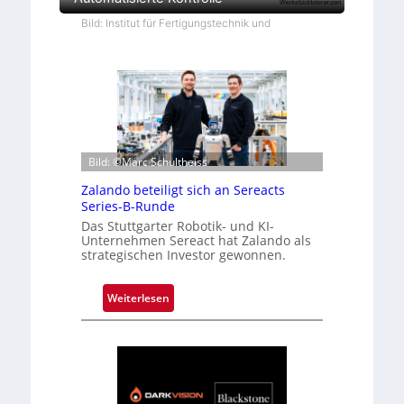
Bild: Institut für Fertigungstechnik und
Bild: ©Marc Schultheiss
Zalando beteiligt sich an Sereacts
Series-B-Runde
Das Stuttgarter Robotik- und KI-
Unternehmen Sereact hat Zalando als
strategischen Investor gewonnen.
:
Weiterlesen
Z
a
l
a
n