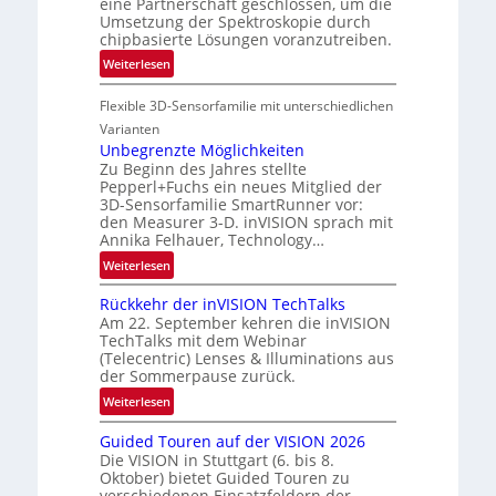
E
eine Partnerschaft geschlossen, um die
e
Umsetzung der Spektroskopie durch
M
i
chipbasierte Lösungen voranzutreiben.
E
n
:
Weiterlesen
A
L
P
-
u
Flexible 3D-Sensorfamilie mit unterschiedlichen
a
R
f
r
e
Varianten
t
t
Unbegrenzte Möglichkeiten
g
-
Zu Beginn des Jahres stellte
n
i
u
Pepperl+Fuchs ein neues Mitglied der
e
o
3D-Sensorfamilie SmartRunner vor:
n
r
n
den Measurer 3-D. inVISION sprach mit
d
s
Annika Felhauer, Technology…
R
c
:
Weiterlesen
a
h
U
u
a
Rückkehr der inVISION TechTalks
n
m
f
Am 22. September kehren die inVISION
b
f
t
TechTalks mit dem Webinar
e
a
(Telecentric) Lenses & Illuminations aus
z
g
h
der Sommerpause zurück.
w
r
r
i
:
Weiterlesen
e
t
s
R
n
t
Guided Touren auf der VISION 2026
c
ü
z
e
Die VISION in Stuttgart (6. bis 8.
h
c
t
Oktober) bietet Guided Touren zu
c
e
k
verschiedenen Einsatzfeldern der
e