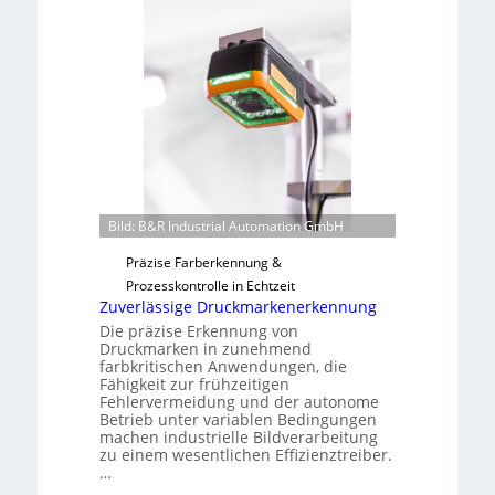
a
a
h
b
m
s
e
b
v
a
o
u
n
t
H
F
a
e
i
Bild: B&R Industrial Automation GmbH
r
l
t
Präzise Farberkennung &
o
i
Prozesskontrolle in Echtzeit
g
Zuverlässige Druckmarkenerkennung
u
Die präzise Erkennung von
n
Druckmarken in zunehmend
farbkritischen Anwendungen, die
g
Fähigkeit zur frühzeitigen
a
Fehlervermeidung und der autonome
u
Betrieb unter variablen Bedingungen
machen industrielle Bildverarbeitung
s
zu einem wesentlichen Effizienztreiber.
…