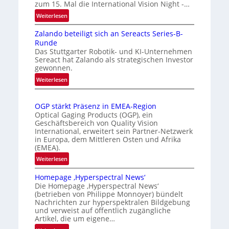
zum 15. Mal die International Vision Night -…
r
o
k
m
:
Weiterlesen
I
e
a
Zalando beteiligt sich an Sereacts Series-B-
n
n
t
Runde
t
e
i
Das Stuttgarter Robotik- und KI-Unternehmen
e
r
s
Sereact hat Zalando als strategischen Investor
r
gewonnen.
k
i
n
e
e
:
Weiterlesen
a
Z
n
r
t
a
n
t
i
OGP stärkt Präsenz in EMEA-Region
l
u
e
o
Optical Gaging Products (OGP), ein
a
n
K
n
Geschäftsbereich von Quality Vision
n
International, erweitert sein Partner-Netzwerk
a
g
o
d
in Europa, dem Mittleren Osten und Afrika
l
n
(EMEA).
o
V
t
b
:
Weiterlesen
i
r
e
O
s
o
t
Homepage ‚Hyperspectral News‘
G
i
Die Homepage ‚Hyperspectral News‘
e
l
P
o
(betrieben von Philippe Monnoyer) bündelt
i
l
s
n
Nachrichten zur hyperspektralen Bildgebung
l
t
e
N
und verweist auf öffentlich zugängliche
i
ä
Artikel, die um eigene…
i
g
r
g