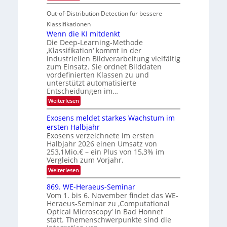
u
t
T
S
r
e
Out-of-Distribution Detection für bessere
a
I
e
n
g
Klassifikationen
O
n
u
Wenn die KI mitdenkt
N
a
Die Deep-Learning-Methode
n
T
u
‚Klassifikation‘ kommt in der
g
e
industriellen Bildverarbeitung vielfältig
f
z
c
zum Einsatz. Sie ordnet Bilddaten
d
u
h
vordefinierten Klassen zu und
e
E
unterstützt automatisierte
T
r
Entscheidungen im…
l
a
V
e
:
Weiterlesen
l
I
W
k
k
e
S
Exosens meldet starkes Wachstum im
t
s
n
I
ersten Halbjahr
r
n
Exosens verzeichnete im ersten
O
d
o
Halbjahr 2026 einen Umsatz von
i
N
n
e
253,1Mio.€ – ein Plus von 15,3% im
2
K
i
Vergleich zum Vorjahr.
I
0
k
:
Weiterlesen
m
2
E
-
i
6
x
t
869. WE-Heraeus-Seminar
u
o
d
Vom 1. bis 6. November findet das WE-
n
s
e
Heraeus-Seminar zu ‚Computational
e
d
n
Optical Microscopy‘ in Bad Honnef
n
k
B
statt. Themenschwerpunkte sind die
s
t
i
m