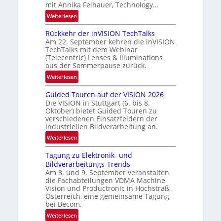
mit Annika Felhauer, Technology…
e
R
w
:
Weiterlesen
u
s
U
n
Rückkehr der inVISION TechTalks
‘
n
d
Am 22. September kehren die inVISION
b
e
TechTalks mit dem Webinar
e
(Telecentric) Lenses & Illuminations
g
aus der Sommerpause zurück.
r
:
Weiterlesen
e
R
n
Guided Touren auf der VISION 2026
ü
z
Die VISION in Stuttgart (6. bis 8.
c
t
Oktober) bietet Guided Touren zu
k
verschiedenen Einsatzfeldern der
e
k
industriellen Bildverarbeitung an.
M
e
:
ö
Weiterlesen
h
G
g
r
Tagung zu Elektronik- und
u
l
d
Bildverarbeitungs-Trends
i
i
e
Am 8. und 9. September veranstalten
d
c
r
die Fachabteilungen VDMA Machine
e
h
Vision und Productronic in Hochstraß,
i
d
k
Österreich, eine gemeinsame Tagung
n
T
e
bei Becom.
V
o
i
:
Weiterlesen
I