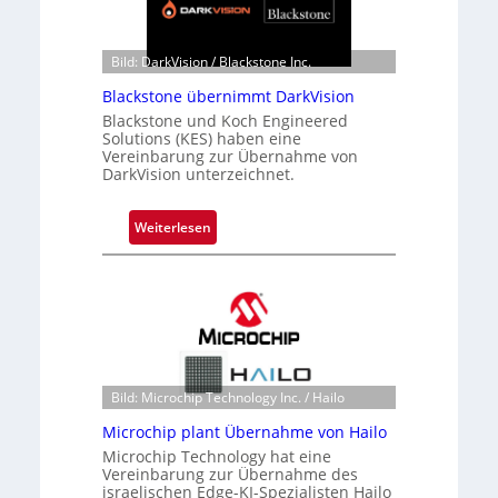
Bild: DarkVision / Blackstone Inc.
Blackstone übernimmt DarkVision
Blackstone und Koch Engineered
Solutions (KES) haben eine
Vereinbarung zur Übernahme von
DarkVision unterzeichnet.
:
Weiterlesen
B
l
a
c
k
s
t
Bild: Microchip Technology Inc. / Hailo
o
Microchip plant Übernahme von Hailo
n
Microchip Technology hat eine
e
Vereinbarung zur Übernahme des
ü
israelischen Edge-KI-Spezialisten Hailo