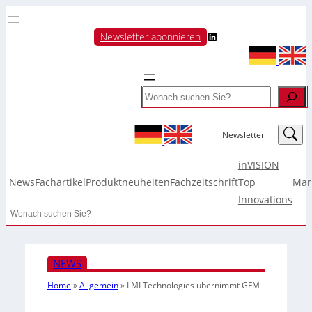
LinkedIn
Newsletter abonnieren
Search
LinkedIn
Newsletter
inVISION
News
Fachartikel
Produktneuheiten
Fachzeitschrift
Top
Mar
Innovations
Search
NEWS
Home
»
Allgemein
»
LMI Technologies übernimmt GFM