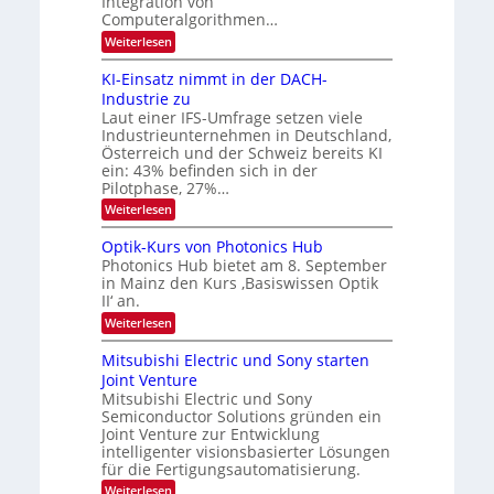
Integration von
e
l
Computeralgorithmen…
l
d
:
Weiterlesen
d
8
v
e
6
t
KI-Einsatz nimmt in der DACH-
e
9
s
Industrie zu
r
.
t
Laut einer IFS-Umfrage setzen viele
W
a
a
Industrieunternehmen in Deutschland,
E
r
r
-
Österreich und der Schweiz bereits KI
k
b
H
e
ein: 43% befinden sich in der
e
s
e
Pilotphase, 27%…
r
W
i
:
Weiterlesen
a
a
K
t
e
c
I
u
Optik-Kurs von Photonics Hub
h
u
-
s
s
Photonics Hub bietet am 8. September
n
E
-
t
in Mainz den Kurs ‚Basiswissen Optik
i
S
g
u
II‘ an.
n
e
m
s
s
m
:
i
Weiterlesen
-
a
i
O
m
t
n
T
p
e
Mitsubishi Electric und Sony starten
z
a
t
r
r
Joint Venture
n
r
i
s
e
i
Mitsubishi Electric und Sony
k
t
m
Semiconductor Solutions gründen ein
-
n
e
m
K
n
Joint Venture zur Entwicklung
d
t
u
H
intelligenter visionsbasierter Lösungen
i
s
r
a
für die Fertigungsautomatisierung.
n
s
l
d
:
Weiterlesen
v
b