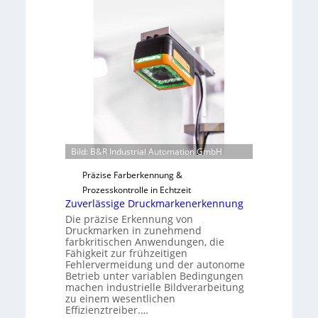
n
L
a
a
h
b
m
s
e
b
v
a
o
u
n
t
H
F
a
e
Bild: B&R Industrial Automation GmbH
i
r
l
t
Präzise Farberkennung &
o
i
Prozesskontrolle in Echtzeit
Zuverlässige Druckmarkenerkennung
g
u
Die präzise Erkennung von
Druckmarken in zunehmend
n
farbkritischen Anwendungen, die
g
Fähigkeit zur frühzeitigen
a
Fehlervermeidung und der autonome
Betrieb unter variablen Bedingungen
u
machen industrielle Bildverarbeitung
s
zu einem wesentlichen
Effizienztreiber.…