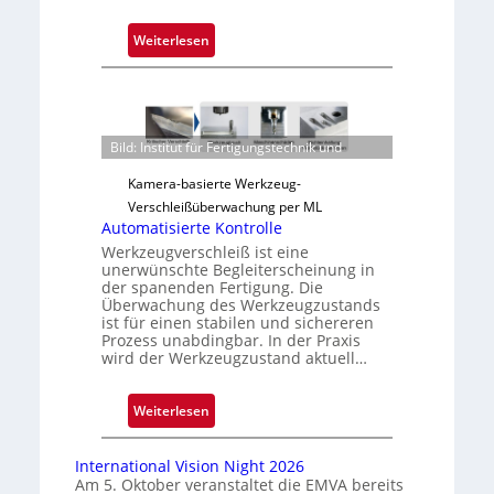
:
Weiterlesen
Z
u
v
e
Bild: Institut für Fertigungstechnik und
r
l
Kamera-basierte Werkzeug-
ä
Verschleißüberwachung per ML
s
Automatisierte Kontrolle
s
Werkzeugverschleiß ist eine
unerwünschte Begleiterscheinung in
i
der spanenden Fertigung. Die
g
Überwachung des Werkzeugzustands
e
ist für einen stabilen und sichereren
Prozess unabdingbar. In der Praxis
D
wird der Werkzeugzustand aktuell…
r
u
c
:
Weiterlesen
k
A
m
u
International Vision Night 2026
a
t
Am 5. Oktober veranstaltet die EMVA bereits