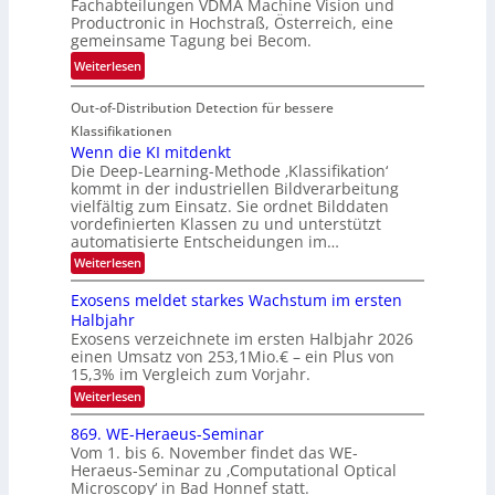
r
Fachabteilungen VDMA Machine Vision und
e
h
Productronic in Hochstraß, Österreich, eine
i
d
k
gemeinsame Tagung bei Becom.
n
T
e
:
Weiterlesen
V
o
i
T
I
u
t
Out-of-Distribution Detection für bessere
a
S
r
e
g
I
Klassifikationen
e
n
u
Wenn die KI mitdenkt
O
n
Die Deep-Learning-Methode ‚Klassifikation‘
n
N
a
kommt in der industriellen Bildverarbeitung
g
T
u
vielfältig zum Einsatz. Sie ordnet Bilddaten
z
e
vordefinierten Klassen zu und unterstützt
f
u
c
automatisierte Entscheidungen im…
d
E
h
:
Weiterlesen
e
l
T
W
r
e
e
a
Exosens meldet starkes Wachstum im ersten
V
n
k
Halbjahr
l
n
I
Exosens verzeichnete im ersten Halbjahr 2026
t
k
d
S
einen Umsatz von 253,1Mio.€ – ein Plus von
i
r
s
e
I
15,3% im Vergleich zum Vorjahr.
o
K
O
:
Weiterlesen
n
I
E
N
m
i
x
869. WE-Heraeus-Seminar
i
2
o
k
t
Vom 1. bis 6. November findet das WE-
0
s
d
-
Heraeus-Seminar zu ‚Computational Optical
e
2
e
u
Microscopy‘ in Bad Honnef statt.
n
n