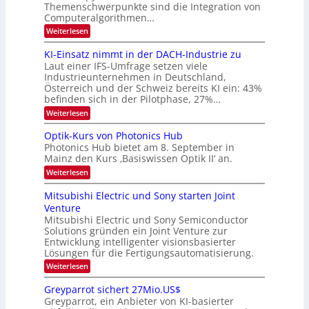
6
Themenschwerpunkte sind die Integration von
s
n
k
m
Computeralgorithmen…
t
d
e
:
Weiterlesen
B
l
8
d
i
6
KI-Einsatz nimmt in der DACH-Industrie zu
e
l
9
t
Laut einer IFS-Umfrage setzen viele
.
d
s
Industrieunternehmen in Deutschland,
W
t
v
Österreich und der Schweiz bereits KI ein: 43%
E
a
befinden sich in der Pilotphase, 27%…
-
e
r
H
k
r
:
Weiterlesen
e
e
K
a
r
s
I
Optik-Kurs von Photonics Hub
a
r
W
-
e
Photonics Hub bietet am 8. September in
a
E
b
u
Mainz den Kurs ‚Basiswissen Optik II‘ an.
c
i
e
s
h
n
:
Weiterlesen
-
i
s
s
O
S
t
a
t
p
Mitsubishi Electric und Sony starten Joint
e
u
t
t
u
m
Venture
m
z
i
i
n
i
n
Mitsubishi Electric und Sony Semiconductor
k
n
m
i
Solutions gründen ein Joint Venture zur
-
g
a
e
m
K
Entwicklung intelligenter visionsbasierter
s
r
r
m
u
Lösungen für die Fertigungsautomatisierung.
-
s
t
r
:
t
Weiterlesen
i
s
T
M
e
n
v
r
i
n
d
o
Greyparrot sichert 27Mio.US$
t
H
e
e
n
Greyparrot, ein Anbieter von KI-basierter
s
a
r
P
n