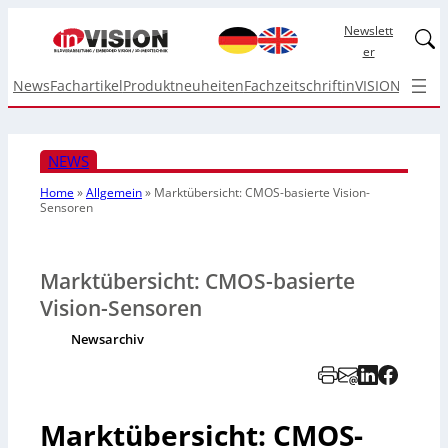
Newslett
Linked
er
News
Fachartikel
Produktneuheiten
Fachzeitschrift
inVISION Top I
NEWS
Home
»
Allgemein
»
Marktübersicht: CMOS-basierte Vision-
Sensoren
Marktübersicht: CMOS-basierte
Vision-Sensoren
Newsarchiv
Marktübersicht: CMOS-