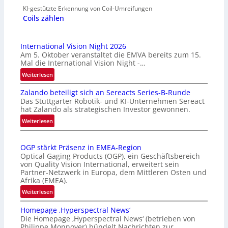
KI-gestützte Erkennung von Coil-Umreifungen
Coils zählen
International Vision Night 2026
Am 5. Oktober veranstaltet die EMVA bereits zum 15.
Mal die International Vision Night -…
:
Weiterlesen
I
Zalando beteiligt sich an Sereacts Series-B-Runde
n
Das Stuttgarter Robotik- und KI-Unternehmen Sereact
t
hat Zalando als strategischen Investor gewonnen.
e
:
Weiterlesen
r
Z
n
a
a
OGP stärkt Präsenz in EMEA-Region
l
t
Optical Gaging Products (OGP), ein Geschäftsbereich
a
i
von Quality Vision International, erweitert sein
n
o
Partner-Netzwerk in Europa, dem Mittleren Osten und
d
Afrika (EMEA).
n
o
a
:
Weiterlesen
b
l
O
e
Homepage ‚Hyperspectral News‘
V
G
t
Die Homepage ‚Hyperspectral News‘ (betrieben von
i
P
Philippe Monnoyer) bündelt Nachrichten zur
e