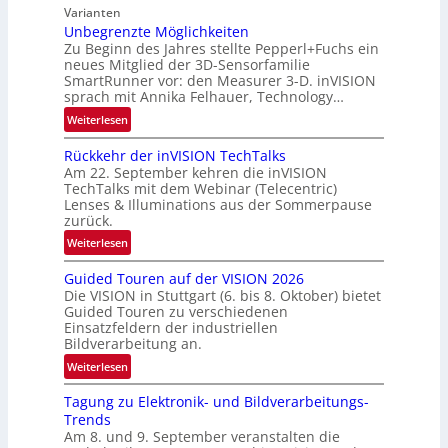
a
e
Varianten
o
l
s
Unbegrenzte Möglichkeiten
n
N
-
Zu Beginn des Jahres stellte Pepperl+Fuchs ein
e
B
neues Mitglied der 3D-Sensorfamilie
w
SmartRunner vor: den Measurer 3-D. inVISION
-
sprach mit Annika Felhauer, Technology…
s
R
‘
:
Weiterlesen
u
U
n
Rückkehr der inVISION TechTalks
n
d
Am 22. September kehren die inVISION
b
e
TechTalks mit dem Webinar (Telecentric)
e
Lenses & Illuminations aus der Sommerpause
g
zurück.
r
:
Weiterlesen
e
R
n
Guided Touren auf der VISION 2026
ü
z
Die VISION in Stuttgart (6. bis 8. Oktober) bietet
c
t
Guided Touren zu verschiedenen
k
Einsatzfeldern der industriellen
e
k
Bildverarbeitung an.
M
e
:
ö
Weiterlesen
h
G
g
r
Tagung zu Elektronik- und Bildverarbeitungs-
u
l
d
Trends
i
i
e
Am 8. und 9. September veranstalten die
d
c