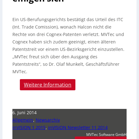
Ein US-Berufungsgerichts bestätigt das Urteil des ITC
(Int. Trade Comission), wonach Halcon nicht die
Rechte von drei Cognex-Patenten verletzt.
MVTec und
Cognex haben sich zudem geeinigt, einen älteren
Patentstreit vor einem US-Bezirksgericht einzustellen.
„MVTec freut sich über den Ausgang des
Patentstreits“, so Dr. Olaf Munkelt, Geschäftsführer
MVTec.
Weitere Information
6. Juni 2014
Allgemein
,
Newsarchiv
inVISION 1 2015
,
inVISION Newsletter 11 2014
MVTec Software GmbH