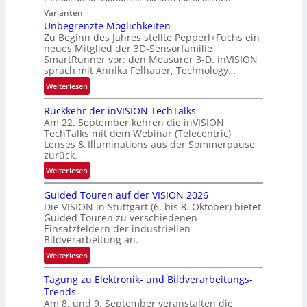
a
e
Varianten
o
l
s
Unbegrenzte Möglichkeiten
n
N
-
Zu Beginn des Jahres stellte Pepperl+Fuchs ein
e
B
neues Mitglied der 3D-Sensorfamilie
w
SmartRunner vor: den Measurer 3-D. inVISION
-
sprach mit Annika Felhauer, Technology…
s
R
‘
:
Weiterlesen
u
U
n
Rückkehr der inVISION TechTalks
n
d
Am 22. September kehren die inVISION
b
e
TechTalks mit dem Webinar (Telecentric)
e
Lenses & Illuminations aus der Sommerpause
g
zurück.
r
:
Weiterlesen
e
R
n
Guided Touren auf der VISION 2026
ü
z
Die VISION in Stuttgart (6. bis 8. Oktober) bietet
c
t
Guided Touren zu verschiedenen
k
Einsatzfeldern der industriellen
e
k
Bildverarbeitung an.
M
e
:
ö
Weiterlesen
h
G
g
r
Tagung zu Elektronik- und Bildverarbeitungs-
u
l
d
Trends
i
i
e
Am 8. und 9. September veranstalten die
d
c