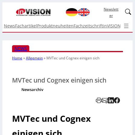
Newslett
Linked
er
News
Fachartikel
Produktneuheiten
Fachzeitschrift
inVISION Top I
NEWS
Home
»
Allgemein
»
MVTec und Cognex einigen sich
MVTec und Cognex einigen sich
Newsarchiv
MVTec und Cognex
einigen sich