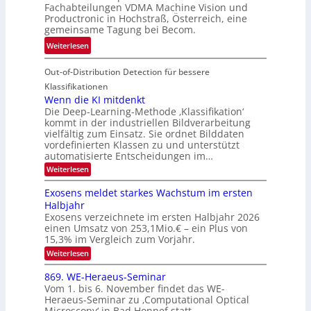
r
Fachabteilungen VDMA Machine Vision und
e
h
Productronic in Hochstraß, Österreich, eine
i
d
k
gemeinsame Tagung bei Becom.
n
T
e
:
Weiterlesen
V
o
i
T
I
u
t
Out-of-Distribution Detection für bessere
a
S
r
e
g
I
Klassifikationen
e
n
u
Wenn die KI mitdenkt
O
n
Die Deep-Learning-Methode ‚Klassifikation‘
n
N
a
kommt in der industriellen Bildverarbeitung
g
T
u
vielfältig zum Einsatz. Sie ordnet Bilddaten
z
e
vordefinierten Klassen zu und unterstützt
f
u
c
automatisierte Entscheidungen im…
d
E
h
:
Weiterlesen
e
l
T
W
r
e
e
a
Exosens meldet starkes Wachstum im ersten
V
n
k
Halbjahr
l
n
I
Exosens verzeichnete im ersten Halbjahr 2026
t
k
d
S
einen Umsatz von 253,1Mio.€ – ein Plus von
i
r
s
e
I
15,3% im Vergleich zum Vorjahr.
o
K
O
:
Weiterlesen
n
I
E
N
m
i
x
869. WE-Heraeus-Seminar
i
2
o
k
t
Vom 1. bis 6. November findet das WE-
0
s
d
-
Heraeus-Seminar zu ‚Computational Optical
e
2
e
u
Microscopy‘ in Bad Honnef statt.
n