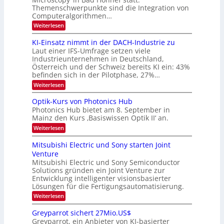
n
6
Themenschwerpunkte sind die Integration von
s
n
k
m
Computeralgorithmen…
t
d
e
:
Weiterlesen
B
l
8
d
i
6
KI-Einsatz nimmt in der DACH-Industrie zu
e
l
9
t
Laut einer IFS-Umfrage setzen viele
.
d
s
Industrieunternehmen in Deutschland,
W
t
v
Österreich und der Schweiz bereits KI ein: 43%
E
a
befinden sich in der Pilotphase, 27%…
-
e
r
H
k
r
:
Weiterlesen
e
e
K
a
r
s
I
Optik-Kurs von Photonics Hub
a
r
W
-
e
Photonics Hub bietet am 8. September in
a
E
b
u
Mainz den Kurs ‚Basiswissen Optik II‘ an.
c
i
e
s
h
n
:
Weiterlesen
-
i
s
s
O
S
t
a
t
p
Mitsubishi Electric und Sony starten Joint
e
u
t
t
u
m
Venture
m
z
i
i
n
i
n
Mitsubishi Electric und Sony Semiconductor
k
n
m
i
Solutions gründen ein Joint Venture zur
-
g
a
e
m
K
Entwicklung intelligenter visionsbasierter
s
r
r
m
u
Lösungen für die Fertigungsautomatisierung.
-
s
t
r
:
t
Weiterlesen
i
s
T
M
e
n
v
r
i
n
d
o
Greyparrot sichert 27Mio.US$
t
H
e
e
n
Greyparrot, ein Anbieter von KI-basierter
s
a