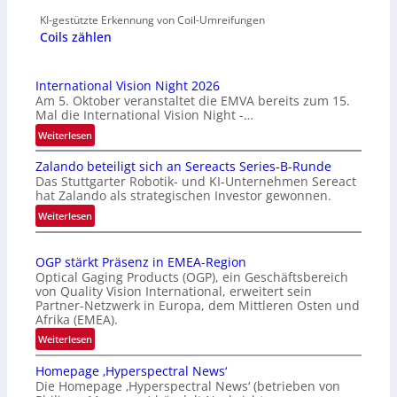
KI-gestützte Erkennung von Coil-Umreifungen
Coils zählen
International Vision Night 2026
Am 5. Oktober veranstaltet die EMVA bereits zum 15.
Mal die International Vision Night -…
:
Weiterlesen
I
Zalando beteiligt sich an Sereacts Series-B-Runde
n
Das Stuttgarter Robotik- und KI-Unternehmen Sereact
t
hat Zalando als strategischen Investor gewonnen.
e
:
Weiterlesen
r
Z
n
a
a
OGP stärkt Präsenz in EMEA-Region
l
t
Optical Gaging Products (OGP), ein Geschäftsbereich
a
i
von Quality Vision International, erweitert sein
n
o
Partner-Netzwerk in Europa, dem Mittleren Osten und
d
Afrika (EMEA).
n
o
a
:
Weiterlesen
b
l
O
e
Homepage ‚Hyperspectral News‘
V
G
t
Die Homepage ‚Hyperspectral News‘ (betrieben von
i
P