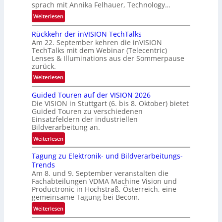
sprach mit Annika Felhauer, Technology…
s
R
‘
:
Weiterlesen
u
U
n
Rückkehr der inVISION TechTalks
n
d
Am 22. September kehren die inVISION
b
e
TechTalks mit dem Webinar (Telecentric)
e
Lenses & Illuminations aus der Sommerpause
g
zurück.
r
:
Weiterlesen
e
R
n
Guided Touren auf der VISION 2026
ü
z
Die VISION in Stuttgart (6. bis 8. Oktober) bietet
c
t
Guided Touren zu verschiedenen
k
Einsatzfeldern der industriellen
e
k
Bildverarbeitung an.
M
e
:
ö
Weiterlesen
h
G
g
r
Tagung zu Elektronik- und Bildverarbeitungs-
u
l
d
Trends
i
i
e
Am 8. und 9. September veranstalten die
d
c
r
Fachabteilungen VDMA Machine Vision und
e
h
Productronic in Hochstraß, Österreich, eine
i
d
k
gemeinsame Tagung bei Becom.
n
T
e
:
Weiterlesen
V
o
i
T
I