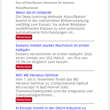
u
t
Out-of-Distribution Detection für bessere
a
S
r
e
g
I
Klassifikationen
e
n
u
Wenn die KI mitdenkt
O
n
Die Deep-Learning-Methode ‚Klassifikation‘
n
N
a
kommt in der industriellen Bildverarbeitung
g
T
u
vielfältig zum Einsatz. Sie ordnet Bilddaten
z
e
vordefinierten Klassen zu und unterstützt
f
u
c
automatisierte Entscheidungen im…
d
E
h
:
Weiterlesen
e
l
T
W
r
e
e
a
Exosens meldet starkes Wachstum im ersten
V
n
k
Halbjahr
l
n
I
Exosens verzeichnete im ersten Halbjahr 2026
t
k
d
S
einen Umsatz von 253,1Mio.€ – ein Plus von
i
r
s
e
I
15,3% im Vergleich zum Vorjahr.
o
K
O
:
Weiterlesen
n
I
E
N
m
i
x
869. WE-Heraeus-Seminar
i
2
o
k
t
Vom 1. bis 6. November findet das WE-
0
s
d
-
Heraeus-Seminar zu ‚Computational Optical
e
2
e
u
Microscopy‘ in Bad Honnef statt.
n
n
6
Themenschwerpunkte sind die Integration von
s
n
k
m
Computeralgorithmen…
t
d
e
:
Weiterlesen
B
l
8
d
i
6
KI-Einsatz nimmt in der DACH-Industrie zu
e
l
9