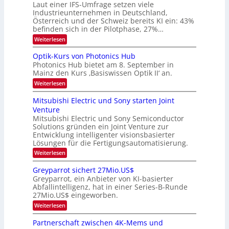
t
Laut einer IFS-Umfrage setzen viele
.
d
s
Industrieunternehmen in Deutschland,
W
t
v
Österreich und der Schweiz bereits KI ein: 43%
E
a
befinden sich in der Pilotphase, 27%…
-
e
r
H
k
r
:
Weiterlesen
e
e
K
a
r
s
I
Optik-Kurs von Photonics Hub
a
r
W
-
e
Photonics Hub bietet am 8. September in
a
E
b
u
Mainz den Kurs ‚Basiswissen Optik II‘ an.
c
i
e
s
h
n
:
Weiterlesen
-
i
s
s
O
S
t
a
t
p
Mitsubishi Electric und Sony starten Joint
e
u
t
t
u
m
Venture
m
z
i
i
n
i
n
Mitsubishi Electric und Sony Semiconductor
k
n
m
i
Solutions gründen ein Joint Venture zur
-
g
a
e
m
K
Entwicklung intelligenter visionsbasierter
s
r
r
m
u
Lösungen für die Fertigungsautomatisierung.
-
s
t
r
:
t
Weiterlesen
i
s
T
M
e
n
v
r
i
n
d
o
Greyparrot sichert 27Mio.US$
t
H
e
e
n
Greyparrot, ein Anbieter von KI-basierter
s
a
r
P
n
Abfallintelligenz, hat in einer Series-B-Runde
u
l
D
h
d
27Mio.US$ eingeworben.
b
b
A
o
i
j
C
s
t
:
Weiterlesen
s
a
H
o
G
h
h
-
n
r
Partnerschaft zwischen 4K-Mems und
i
r
I
i
e