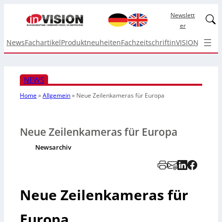
Newslett
Linked
er
News
Fachartikel
Produktneuheiten
Fachzeitschrift
inVISION Top I
NEWS
Home
»
Allgemein
»
Neue Zeilenkameras für Europa
Neue Zeilenkameras für Europa
Newsarchiv
Neue Zeilenkameras für
Europa