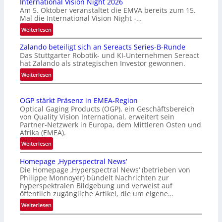
International Vision Night 2026
Am 5. Oktober veranstaltet die EMVA bereits zum 15.
Mal die International Vision Night -…
:
Weiterlesen
I
Zalando beteiligt sich an Sereacts Series-B-Runde
n
Das Stuttgarter Robotik- und KI-Unternehmen Sereact
t
hat Zalando als strategischen Investor gewonnen.
e
:
Weiterlesen
r
Z
n
a
a
OGP stärkt Präsenz in EMEA-Region
l
t
Optical Gaging Products (OGP), ein Geschäftsbereich
a
i
von Quality Vision International, erweitert sein
n
o
Partner-Netzwerk in Europa, dem Mittleren Osten und
d
Afrika (EMEA).
n
o
a
:
Weiterlesen
b
l
O
e
Homepage ‚Hyperspectral News‘
V
G
t
Die Homepage ‚Hyperspectral News‘ (betrieben von
i
P
Philippe Monnoyer) bündelt Nachrichten zur
e
s
s
hyperspektralen Bildgebung und verweist auf
i
i
t
öffentlich zugängliche Artikel, die um eigene…
l
o
ä
:
Weiterlesen
i
n
r
H
g
N
k