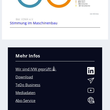
Bild: VDMA e.V.
Stimmung im Maschinenbau
Mehr Infos
Wir sind IVW geprüft!
Download
TeDo Business
Mediadaten
Abo-Service