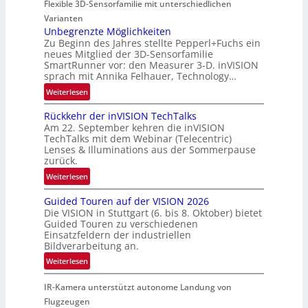
Flexible 3D-Sensorfamilie mit unterschiedlichen
a
t
i
r
Varianten
-
o
t
Unbegrenzte Möglichkeiten
u
n
Zu Beginn des Jahres stellte Pepperl+Fuchs ein
n
n
neues Mitglied der 3D-Sensorfamilie
e
d
SmartRunner vor: den Measurer 3-D. inVISION
r
R
sprach mit Annika Felhauer, Technology…
s
a
:
Weiterlesen
c
u
U
h
m
Rückkehr der inVISION TechTalks
n
a
f
Am 22. September kehren die inVISION
b
f
a
TechTalks mit dem Webinar (Telecentric)
e
t
Lenses & Illuminations aus der Sommerpause
h
g
zurück.
z
r
r
w
:
t
Weiterlesen
e
i
R
t
n
s
Guided Touren auf der VISION 2026
ü
e
z
Die VISION in Stuttgart (6. bis 8. Oktober) bietet
c
c
c
t
Guided Touren zu verschiedenen
h
k
h
Einsatzfeldern der industriellen
e
e
k
n
Bildverarbeitung an.
M
n
e
i
:
ö
Weiterlesen
4
h
k
G
g
K
r
IR-Kamera unterstützt autonome Landung von
u
l
-
d
i
i
Flugzeugen
M
e