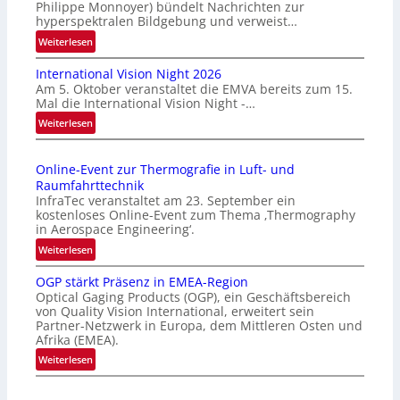
Philippe Monnoyer) bündelt Nachrichten zur
hyperspektralen Bildgebung und verweist…
:
Weiterlesen
H
International Vision Night 2026
o
Am 5. Oktober veranstaltet die EMVA bereits zum 15.
m
Mal die International Vision Night -…
e
:
Weiterlesen
p
I
a
n
g
Online-Event zur Thermografie in Luft- und
t
e
Raumfahrttechnik
e
‚
InfraTec veranstaltet am 23. September ein
r
H
kostenloses Online-Event zum Thema ‚Thermography
n
y
in Aerospace Engineering‘.
a
p
:
Weiterlesen
t
e
O
i
r
OGP stärkt Präsenz in EMEA-Region
n
o
Optical Gaging Products (OGP), ein Geschäftsbereich
s
l
n
von Quality Vision International, erweitert sein
p
i
Partner-Netzwerk in Europa, dem Mittleren Osten und
a
e
n
Afrika (EMEA).
l
c
e
:
Weiterlesen
V
t
-
O
i
r
E
G
s
a