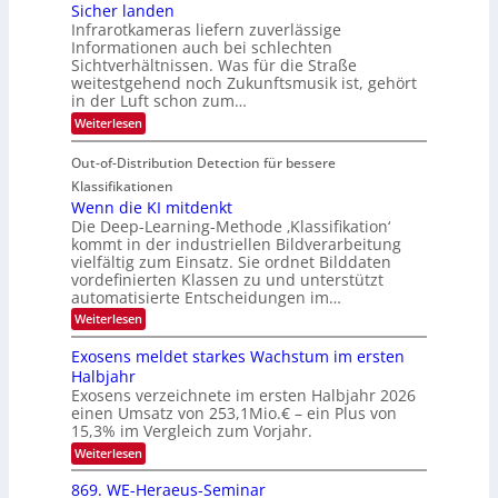
d
c
Sicher landen
e
r
Infrarotkameras liefern zuverlässige
e
h
m
i
Informationen auch bei schlechten
d
k
s
n
Sichtverhältnissen. Was für die Straße
T
e
u
weitestgehend noch Zukunftsmusik ist, gehört
V
o
i
in der Luft schon zum…
n
I
u
t
d
:
Weiterlesen
S
r
e
S
M
I
i
e
n
Out-of-Distribution Detection für bessere
a
O
c
n
n
h
Klassifikationen
N
a
e
t
Wenn die KI mitdenkt
T
r
u
Die Deep-Learning-Methode ‚Klassifikation‘
i
e
l
f
kommt in der industriellen Bildverarbeitung
a
S
c
vielfältig zum Einsatz. Sie ordnet Bilddaten
d
n
p
h
vordefinierten Klassen zu und unterstützt
d
e
e
e
T
automatisierte Entscheidungen im…
r
n
c
a
:
Weiterlesen
V
t
W
l
I
e
r
Exosens meldet starkes Wachstum im ersten
k
n
S
a
Halbjahr
s
n
I
Exosens verzeichnete im ersten Halbjahr 2026
d
O
einen Umsatz von 253,1Mio.€ – ein Plus von
i
e
15,3% im Vergleich zum Vorjahr.
N
K
2
:
Weiterlesen
I
E
0
m
x
869. WE-Heraeus-Seminar
i
2