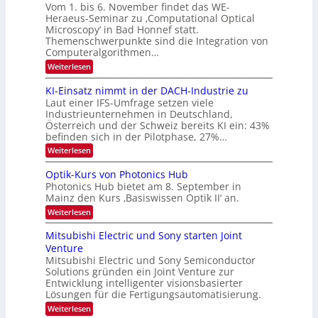
o
t
Vom 1. bis 6. November findet das WE-
s
6
d
Heraeus-Seminar zu ‚Computational Optical
e
e
Microscopy‘ in Bad Honnef statt.
n
n
Themenschwerpunkte sind die Integration von
s
k
m
Computeralgorithmen…
t
e
:
Weiterlesen
l
8
d
6
KI-Einsatz nimmt in der DACH-Industrie zu
e
9
t
Laut einer IFS-Umfrage setzen viele
.
s
Industrieunternehmen in Deutschland,
W
t
Österreich und der Schweiz bereits KI ein: 43%
E
a
befinden sich in der Pilotphase, 27%…
-
r
H
k
:
Weiterlesen
e
e
K
r
s
I
Optik-Kurs von Photonics Hub
a
W
-
e
Photonics Hub bietet am 8. September in
a
E
u
Mainz den Kurs ‚Basiswissen Optik II‘ an.
c
i
s
h
n
:
Weiterlesen
-
s
s
O
S
t
a
p
Mitsubishi Electric und Sony starten Joint
e
u
t
t
m
Venture
m
z
i
i
i
n
Mitsubishi Electric und Sony Semiconductor
k
n
m
i
Solutions gründen ein Joint Venture zur
-
a
e
m
K
Entwicklung intelligenter visionsbasierter
r
r
m
u
Lösungen für die Fertigungsautomatisierung.
s
t
r
:
t
Weiterlesen
i
s
M