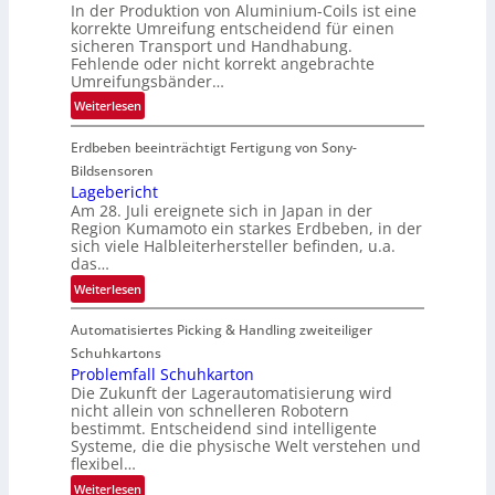
In der Produktion von Aluminium-Coils ist eine
s
korrekte Umreifung entscheidend für einen
l
sicheren Transport und Handhabung.
e
Fehlende oder nicht korrekt angebrachte
i
Umreifungsbänder…
t
:
Weiterlesen
e
C
r
Erdbeben beeinträchtigt Fertigung von Sony-
o
i
i
Bildsensoren
n
l
Lagebericht
Am 28. Juli ereignete sich in Japan in der
s
Region Kumamoto ein starkes Erdbeben, in der
z
sich viele Halbleiterhersteller befinden, u.a.
ä
das…
h
:
Weiterlesen
l
L
e
Automatisiertes Picking & Handling zweiteiliger
a
n
g
Schuhkartons
e
Problemfall Schuhkarton
Die Zukunft der Lagerautomatisierung wird
b
nicht allein von schnelleren Robotern
e
bestimmt. Entscheidend sind intelligente
r
Systeme, die die physische Welt verstehen und
i
flexibel…
c
:
Weiterlesen