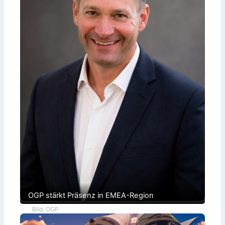
t
n
r
g
o
l
l
e
OGP stärkt Präsenz in EMEA-Region
Bild: OGP