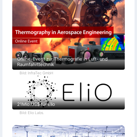
Online-Event zur Thermografie in Luft- und
Raumfahrttechnik
Bild: InfraTec GmbH
21Mio.US$ für Elio
Bild: Elio Labs.