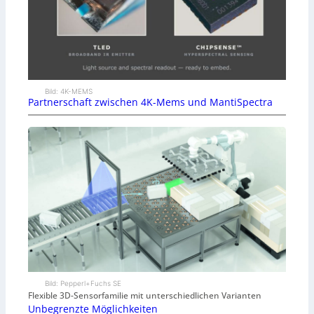
Bild: 4K-MEMS
Partnerschaft zwischen 4K-Mems und MantiSpectra
Bild: Pepperl+Fuchs SE
Flexible 3D-Sensorfamilie mit unterschiedlichen Varianten
Unbegrenzte Möglichkeiten