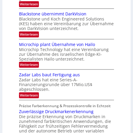
t
:
Weiterlesen
p
n
i
Z
e
o
d
a
c
Blackstone übernimmt DarkVision
n
a
l
t
a
Blackstone und Koch Engineered Solutions
a
r
u
l
(KES) haben eine Vereinbarung zur Übernahme
n
a
V
f
von DarkVision unterzeichnet.
d
l
i
d
o
N
:
Weiterlesen
s
b
e
e
B
i
e
w
l
o
r
Microchip plant Übernahme von Hailo
t
s
a
n
Microchip Technology hat eine Vereinbarung
L
e
‘
c
N
i
zur Übernahme des israelischen Edge-KI-
k
o
i
l
Spezialisten Hailo unterzeichnet.
s
g
g
i
t
h
:
Weiterlesen
g
i
o
t
M
t
n
2
m
i
Zadar Labs baut Fertigung aus
s
e
0
c
a
i
Zadar Labs hat eine Series-A-
ü
2
r
c
t
b
Finanzierungsrunde über 17Mio.US$
6
o
h
e
abgeschlossen.
2
c
a
r
h
0
:
n
Weiterlesen
n
i
Z
S
2
i
p
a
e
m
Präzise Farberkennung & Prozesskontrolle in Echtzeit
7
p
d
r
m
l
Zuverlässige Druckmarkenerkennung
a
e
t
a
r
Die präzise Erkennung von Druckmarken in
a
D
n
L
c
zunehmend farbkritischen Anwendungen, die
a
t
a
t
Fähigkeit zur frühzeitigen Fehlervermeidung
r
Ü
b
s
k
und der autonome Betrieb unter variablen
b
s
S