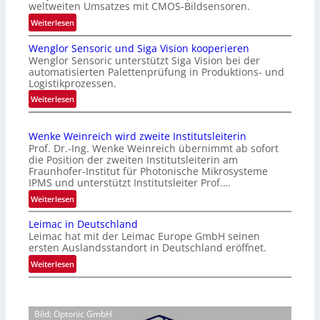
weltweiten Umsatzes mit CMOS-Bildsensoren.
:
Weiterlesen
N
Wenglor Sensoric und Siga Vision kooperieren
e
Wenglor Sensoric unterstützt Siga Vision bei der
u
automatisierten Palettenprüfung in Produktions- und
e
Logistikprozessen.
R
:
Weiterlesen
i
W
s
e
i
Wenke Weinreich wird zweite Institutsleiterin
n
k
Prof. Dr.-Ing. Wenke Weinreich übernimmt ab sofort
g
e
die Position der zweiten Institutsleiterin am
l
Fraunhofer-Institut für Photonische Mikrosysteme
n
o
IPMS und unterstützt Institutsleiter Prof.…
f
r
:
ü
Weiterlesen
S
W
r
e
Leimac in Deutschland
e
d
n
Leimac hat mit der Leimac Europe GmbH seinen
n
i
ersten Auslandsstandort in Deutschland eröffnet.
s
k
e
o
:
Weiterlesen
e
C
r
L
W
M
i
e
e
O
c
i
i
S
Bild: Optonic GmbH
u
m