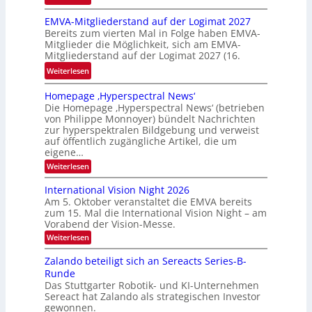
h
P
t
EMVA-Mitgliederstand auf der Logimat 2027
r
Bereits zum vierten Mal in Folge haben EMVA-
o
Mitglieder die Möglichkeit, sich am EMVA-
b
Mitgliederstand auf der Logimat 2027 (16.
l
:
Weiterlesen
e
E
m
Homepage ‚Hyperspectral News‘
M
f
Die Homepage ‚Hyperspectral News‘ (betrieben
V
a
von Philippe Monnoyer) bündelt Nachrichten
A
l
zur hyperspektralen Bildgebung und verweist
-
auf öffentlich zugängliche Artikel, die um
l
M
eigene…
S
i
:
Weiterlesen
c
H
t
h
o
International Vision Night 2026
g
u
m
Am 5. Oktober veranstaltet die EMVA bereits
l
e
h
zum 15. Mal die International Vision Night – am
p
i
k
Vorabend der Vision-Messe.
a
e
g
a
:
Weiterlesen
d
e
I
r
‚
e
n
Zalando beteiligt sich an Sereacts Series-B-
t
H
t
r
Runde
y
o
e
s
p
Das Stuttgarter Robotik- und KI-Unternehmen
r
n
e
Sereact hat Zalando als strategischen Investor
n
t
r
a
gewonnen.
a
s