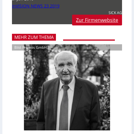
inVISION NEWS 23 2019
SICK AG
Zur Firmenwebsite
MEHR ZUM THEMA
Bild: Framos GmbH