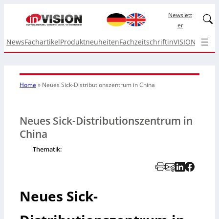
Newslett
Linked
er
News
Fachartikel
Produktneuheiten
Fachzeitschrift
inVISION Top I
Home
»
Neues Sick-Distributionszentrum in China
Neues Sick-Distributionszentrum in
China
Thematik:
Neues Sick-