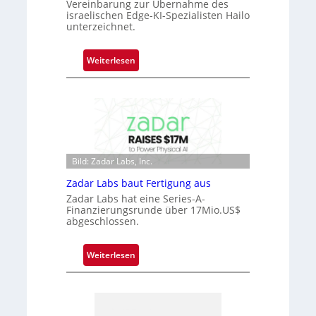
Vereinbarung zur Übernahme des
ü
israelischen Edge-KI-Spezialisten Hailo
unterzeichnet.
b
e
r
:
Weiterlesen
n
M
i
i
m
c
m
r
t
o
D
c
a
Bild: Zadar Labs, Inc.
h
r
i
Zadar Labs baut Fertigung aus
k
p
Zadar Labs hat eine Series-A-
V
p
Finanzierungsrunde über 17Mio.US$
i
abgeschlossen.
l
s
a
i
n
:
Weiterlesen
o
t
Z
n
Ü
a
b
d
e
a