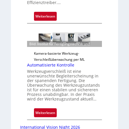
Effizienztreiber.…
:
Weiterlesen
Z
u
v
e
Bild: Institut für Fertigungstechnik und
r
l
Kamera-basierte Werkzeug-
ä
Verschleißüberwachung per ML
s
Automatisierte Kontrolle
s
Werkzeugverschleiß ist eine
unerwünschte Begleiterscheinung in
i
der spanenden Fertigung. Die
g
Überwachung des Werkzeugzustands
e
ist für einen stabilen und sichereren
Prozess unabdingbar. In der Praxis
D
wird der Werkzeugzustand aktuell…
r
u
:
c
Weiterlesen
A
k
u
m
International Vision Night 2026