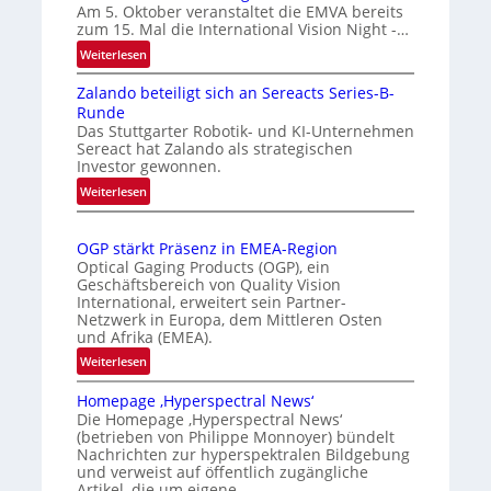
t
a
Am 5. Oktober veranstaltet die EMVA bereits
zum 15. Mal die International Vision Night -…
o
r
m
k
:
Weiterlesen
I
a
e
Zalando beteiligt sich an Sereacts Series-B-
n
t
n
Runde
t
i
e
Das Stuttgarter Robotik- und KI-Unternehmen
e
s
r
Sereact hat Zalando als strategischen
r
Investor gewonnen.
i
k
n
e
e
:
Weiterlesen
a
Z
r
n
t
a
t
n
i
OGP stärkt Präsenz in EMEA-Region
l
e
u
o
Optical Gaging Products (OGP), ein
a
K
n
Geschäftsbereich von Quality Vision
n
n
International, erweitert sein Partner-
a
o
g
d
Netzwerk in Europa, dem Mittleren Osten
l
n
und Afrika (EMEA).
o
V
t
b
:
Weiterlesen
i
r
e
O
s
o
t
Homepage ‚Hyperspectral News‘
G
i
Die Homepage ‚Hyperspectral News‘
e
l
P
o
(betrieben von Philippe Monnoyer) bündelt
i
l
s
n
Nachrichten zur hyperspektralen Bildgebung
l
t
e
N
und verweist auf öffentlich zugängliche
i
ä
Artikel, die um eigene…
i