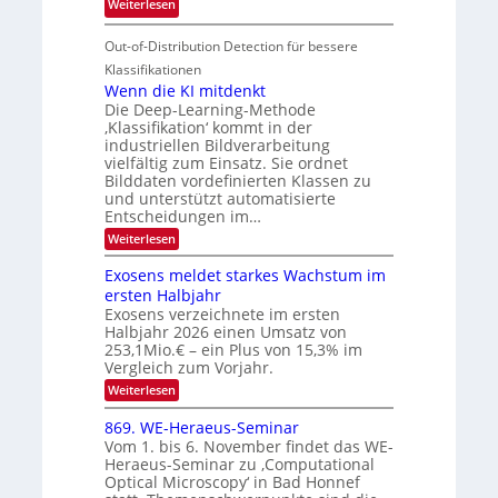
:
Weiterlesen
I
u
t
T
S
r
e
Out-of-Distribution Detection für bessere
a
I
e
n
g
Klassifikationen
O
n
u
Wenn die KI mitdenkt
N
a
Die Deep-Learning-Methode
n
T
u
‚Klassifikation‘ kommt in der
g
e
industriellen Bildverarbeitung
f
z
c
vielfältig zum Einsatz. Sie ordnet
d
u
h
Bilddaten vordefinierten Klassen zu
e
E
und unterstützt automatisierte
T
r
Entscheidungen im…
l
a
V
e
:
Weiterlesen
l
I
W
k
k
e
S
Exosens meldet starkes Wachstum im
t
s
n
I
ersten Halbjahr
r
n
Exosens verzeichnete im ersten
O
d
o
Halbjahr 2026 einen Umsatz von
i
N
n
e
253,1Mio.€ – ein Plus von 15,3% im
2
K
i
Vergleich zum Vorjahr.
I
0
k
:
Weiterlesen
m
2
E
-
i
6
x
t
869. WE-Heraeus-Seminar
u
o
d
Vom 1. bis 6. November findet das WE-
n
s
e
Heraeus-Seminar zu ‚Computational
e
d
n
Optical Microscopy‘ in Bad Honnef
n
k
B
s