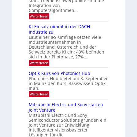
statt. Themenschwerpunkte sind die
t
i
m
Integration von
e
l
Computeralgorithmen…
l
d
:
Weiterlesen
d
8
v
e
6
t
KI-Einsatz nimmt in der DACH-
e
9
s
Industrie zu
r
.
t
Laut einer IFS-Umfrage setzen viele
W
a
a
Industrieunternehmen in
E
r
r
-
Deutschland, Österreich und der
k
b
H
e
Schweiz bereits KI ein: 43% befinden
e
s
e
sich in der Pilotphase, 27%…
r
W
i
:
Weiterlesen
a
a
K
t
e
c
I
u
Optik-Kurs von Photonics Hub
h
u
-
s
s
Photonics Hub bietet am 8. September
n
E
-
t
in Mainz den Kurs ‚Basiswissen Optik
i
S
g
u
II‘ an.
n
e
m
s
s
m
:
i
Weiterlesen
-
a
i
O
m
t
n
T
p
e
Mitsubishi Electric und Sony starten
z
a
t
r
r
Joint Venture
n
r
i
s
e
i
Mitsubishi Electric und Sony
k
t
m
Semiconductor Solutions gründen ein
-
n
e
m
K
n
Joint Venture zur Entwicklung
d
t
u
H
intelligenter visionsbasierter
i
s
r
a
Lösungen für die
n
s
l