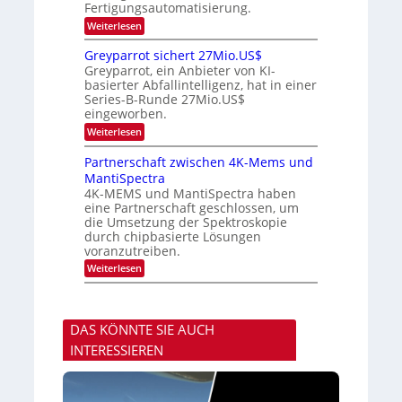
Fertigungsautomatisierung.
d
v
b
e
o
:
j
Weiterlesen
r
n
M
a
D
P
i
h
Greyparrot sichert 27Mio.US$
A
h
t
r
Greyparrot, ein Anbieter von KI-
C
o
s
H
basierter Abfallintelligenz, hat in einer
t
u
-
Series-B-Runde 27Mio.US$
o
b
I
n
eingeworben.
i
n
i
s
:
Weiterlesen
d
c
h
G
u
s
i
r
s
Partnerschaft zwischen 4K-Mems und
H
E
e
t
u
l
MantiSpectra
y
r
b
e
4K-MEMS und MantiSpectra haben
p
i
c
eine Partnerschaft geschlossen, um
a
e
t
r
die Umsetzung der Spektroskopie
z
r
r
u
durch chipbasierte Lösungen
i
o
voranzutreiben.
c
t
u
:
Weiterlesen
s
n
P
i
d
a
c
S
r
h
o
t
e
n
DAS KÖNNTE SIE AUCH
n
r
y
e
t
INTERESSIEREN
s
r
2
t
s
7
a
c
M
r
h
i
t