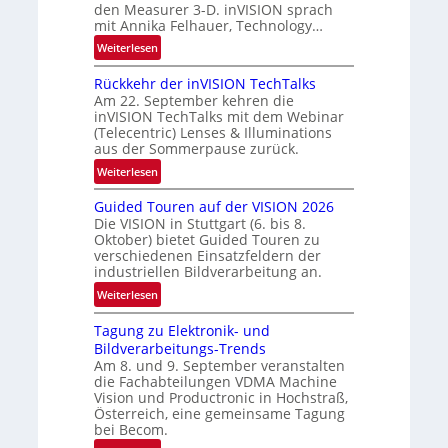
den Measurer 3-D. inVISION sprach
N
-
mit Annika Felhauer, Technology…
e
R
:
w
Weiterlesen
u
U
s
n
Rückkehr der inVISION TechTalks
n
‘
d
Am 22. September kehren die
b
e
inVISION TechTalks mit dem Webinar
e
(Telecentric) Lenses & Illuminations
g
aus der Sommerpause zurück.
r
:
Weiterlesen
e
R
n
Guided Touren auf der VISION 2026
ü
z
Die VISION in Stuttgart (6. bis 8.
c
t
Oktober) bietet Guided Touren zu
k
verschiedenen Einsatzfeldern der
e
k
industriellen Bildverarbeitung an.
M
e
:
ö
Weiterlesen
h
G
g
r
Tagung zu Elektronik- und
u
l
d
Bildverarbeitungs-Trends
i
i
e
Am 8. und 9. September veranstalten
d
c
r
die Fachabteilungen VDMA Machine
e
h
Vision und Productronic in Hochstraß,
i
d
k
Österreich, eine gemeinsame Tagung
n
T
e
bei Becom.
V
o
i