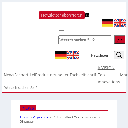
LinkedIn
Newsletter abonnieren
Search
LinkedIn
Newsletter
inVISION
News
Fachartikel
Produktneuheiten
Fachzeitschrift
Top
Mar
Innovations
Search
NEWS
Home
»
Allgemein
»
PCO eröffnet Vertriebsbüro in
Singapur