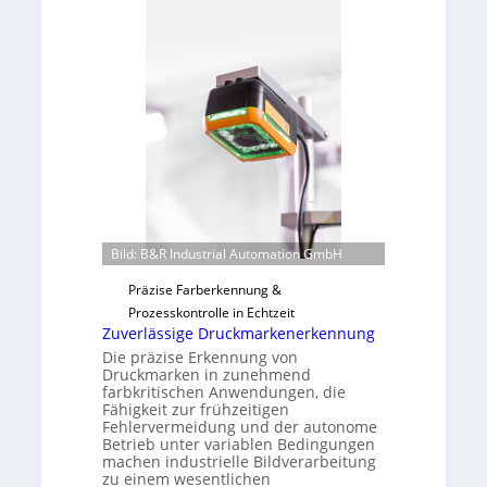
r
r
n
L
a
a
h
b
m
s
e
b
v
a
o
u
n
t
H
F
a
e
Bild: B&R Industrial Automation GmbH
i
r
Präzise Farberkennung &
l
t
Prozesskontrolle in Echtzeit
o
i
Zuverlässige Druckmarkenerkennung
g
Die präzise Erkennung von
u
Druckmarken in zunehmend
n
farbkritischen Anwendungen, die
g
Fähigkeit zur frühzeitigen
Fehlervermeidung und der autonome
a
Betrieb unter variablen Bedingungen
u
machen industrielle Bildverarbeitung
s
zu einem wesentlichen