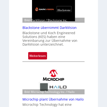
Bild: DarkVision / Blackstone Inc.
Blackstone übernimmt DarkVision
Blackstone und Koch Engineered
Solutions (KES) haben eine
Vereinbarung zur Übernahme von
DarkVision unterzeichnet.
:
Weiterlesen
B
l
a
c
k
s
t
Bild: Microchip Technology Inc. / Hailo
o
Microchip plant Übernahme von Hailo
n
Microchip Technology hat eine
e