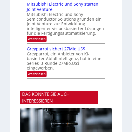
t
n
p
e
Mitsubishi Electric und Sony starten
z
a
t
r
Joint Venture
n
r
i
s
i
Mitsubishi Electric und Sony
k
t
m
Semiconductor Solutions gründen ein
-
e
m
K
n
Joint Venture zur Entwicklung
t
u
H
intelligenter visionsbasierter Lösungen
i
r
a
für die Fertigungsautomatisierung.
n
s
l
d
:
Weiterlesen
v
b
e
M
o
j
r
i
n
a
Greyparrot sichert 27Mio.US$
D
t
P
h
Greyparrot, ein Anbieter von KI-
A
s
h
r
basierter Abfallintelligenz, hat in einer
C
u
o
H
Series-B-Runde 27Mio.US$
b
t
-
eingeworben.
i
o
I
s
n
:
Weiterlesen
n
h
i
G
d
i
c
r
u
E
s
e
s
l
H
y
t
e
u
DAS KÖNNTE SIE AUCH
p
r
c
b
a
i
INTERESSIEREN
t
r
e
r
r
z
i
o
u
c
t
u
s
n
i
d
c
S
h