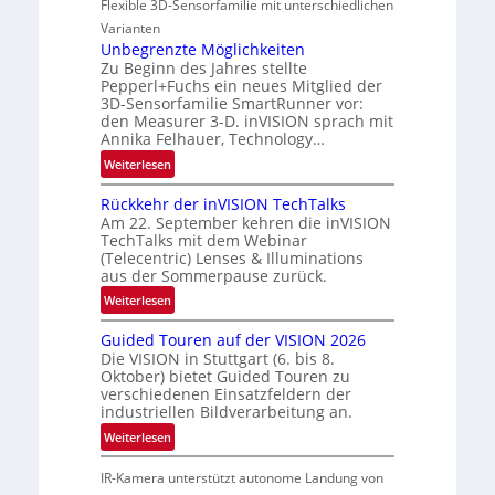
u
Flexible 3D-Sensorfamilie mit unterschiedlichen
a
R
f
r
Varianten
e
t
t
Unbegrenzte Möglichkeiten
g
-
Zu Beginn des Jahres stellte
n
i
Pepperl+Fuchs ein neues Mitglied der
u
e
o
3D-Sensorfamilie SmartRunner vor:
n
r
n
den Measurer 3-D. inVISION sprach mit
d
s
Annika Felhauer, Technology…
R
c
:
Weiterlesen
a
h
U
u
a
Rückkehr der inVISION TechTalks
n
m
f
Am 22. September kehren die inVISION
b
f
t
TechTalks mit dem Webinar
e
a
(Telecentric) Lenses & Illuminations
z
g
aus der Sommerpause zurück.
h
w
r
r
i
:
Weiterlesen
e
t
s
R
n
t
Guided Touren auf der VISION 2026
c
ü
z
Die VISION in Stuttgart (6. bis 8.
e
h
c
t
Oktober) bietet Guided Touren zu
c
e
k
verschiedenen Einsatzfeldern der
e
h
n
k
industriellen Bildverarbeitung an.
M
n
4
e
:
ö
Weiterlesen
i
K
h
G
g
k
-
r
IR-Kamera unterstützt autonome Landung von
u
l
M
d