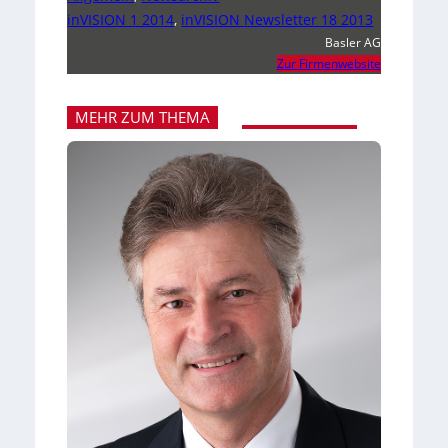
inVISION 1 2014
,
inVISION Newsletter 18 2013
Basler AG
Zur Firmenwebsite
MEHR ZUM THEMA