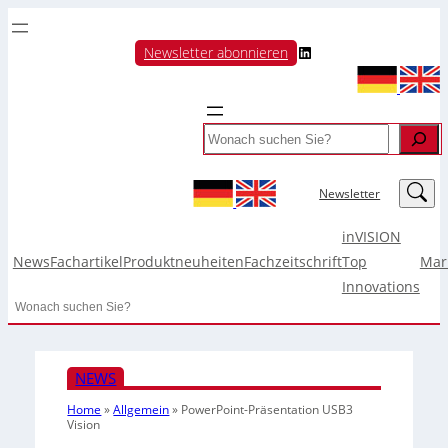
LinkedIn
Newsletter abonnieren
Search
LinkedIn
Newsletter
inVISION
News
Fachartikel
Produktneuheiten
Fachzeitschrift
Top
Mar
Innovations
Search
NEWS
Home
»
Allgemein
»
PowerPoint-Präsentation USB3
Vision