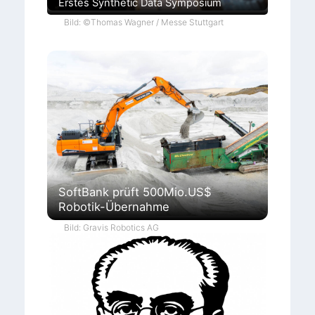
Erstes Synthetic Data Symposium
Bild: ©Thomas Wagner / Messe Stuttgart
SoftBank prüft 500Mio.US$
Robotik-Übernahme
Bild: Gravis Robotics AG