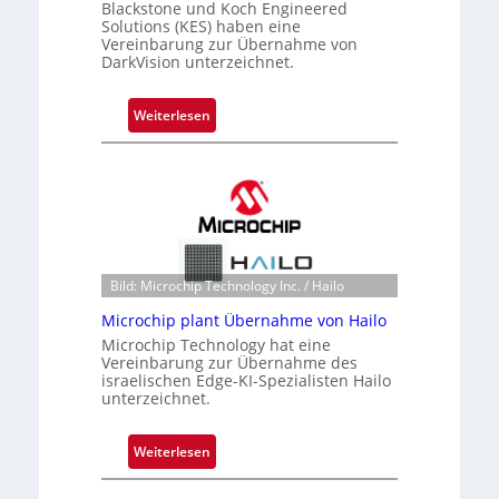
Blackstone und Koch Engineered
t
Solutions (KES) haben eine
e
Vereinbarung zur Übernahme von
i
DarkVision unterzeichnet.
l
i
:
Weiterlesen
g
B
t
l
s
a
i
c
c
k
h
s
a
t
Bild: Microchip Technology Inc. / Hailo
n
o
S
Microchip plant Übernahme von Hailo
n
e
Microchip Technology hat eine
e
Vereinbarung zur Übernahme des
r
ü
israelischen Edge-KI-Spezialisten Hailo
e
b
unterzeichnet.
a
e
c
r
:
Weiterlesen
t
n
M
s
i
i