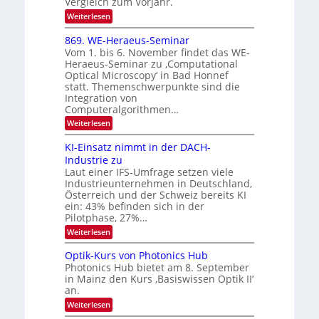
Vergleich zum Vorjahr.
I
2
:
Weiterlesen
m
6
E
i
x
t
869. WE-Heraeus-Seminar
o
d
Vom 1. bis 6. November findet das WE-
s
e
Heraeus-Seminar zu ‚Computational
e
n
Optical Microscopy‘ in Bad Honnef
n
k
statt. Themenschwerpunkte sind die
s
t
m
Integration von
e
Computeralgorithmen…
l
:
Weiterlesen
d
8
e
6
t
KI-Einsatz nimmt in der DACH-
9
s
Industrie zu
.
t
Laut einer IFS-Umfrage setzen viele
W
a
Industrieunternehmen in Deutschland,
E
r
-
Österreich und der Schweiz bereits KI
k
H
e
ein: 43% befinden sich in der
e
s
Pilotphase, 27%…
r
W
:
Weiterlesen
a
a
K
e
c
I
u
Optik-Kurs von Photonics Hub
h
-
s
s
Photonics Hub bietet am 8. September
E
-
t
in Mainz den Kurs ‚Basiswissen Optik II‘
i
S
u
an.
n
e
m
s
m
:
i
Weiterlesen
a
i
O
m