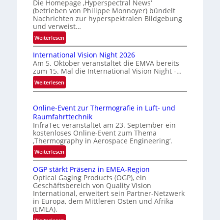
v
Die Homepage ‚Hyperspectral News‘
(betrieben von Philippe Monnoyer) bündelt
e
Nachrichten zur hyperspektralen Bildgebung
r
und verweist…
l
:
Weiterlesen
ä
H
s
International Vision Night 2026
o
s
Am 5. Oktober veranstaltet die EMVA bereits
m
zum 15. Mal die International Vision Night -…
i
e
:
Weiterlesen
g
p
I
e
a
n
g
D
Online-Event zur Thermografie in Luft- und
t
e
r
Raumfahrttechnik
e
‚
u
InfraTec veranstaltet am 23. September ein
r
H
kostenloses Online-Event zum Thema
c
n
y
‚Thermography in Aerospace Engineering‘.
k
a
p
:
Weiterlesen
m
t
e
O
a
i
r
OGP stärkt Präsenz in EMEA-Region
n
o
r
Optical Gaging Products (OGP), ein
s
l
n
Geschäftsbereich von Quality Vision
k
p
i
International, erweitert sein Partner-Netzwerk
a
e
e
n
in Europa, dem Mittleren Osten und Afrika
l
c
n
e
(EMEA).
V
t
e
-
: