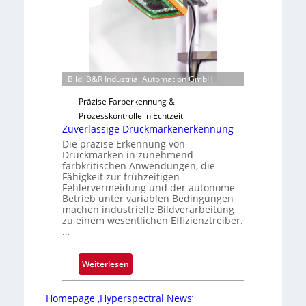
v
a
o
u
n
t
H
F
a
e
Bild: B&R Industrial Automation GmbH
i
r
l
t
Präzise Farberkennung &
o
i
Prozesskontrolle in Echtzeit
g
Zuverlässige Druckmarkenerkennung
u
Die präzise Erkennung von
Druckmarken in zunehmend
n
farbkritischen Anwendungen, die
g
Fähigkeit zur frühzeitigen
a
Fehlervermeidung und der autonome
Betrieb unter variablen Bedingungen
u
machen industrielle Bildverarbeitung
s
zu einem wesentlichen Effizienztreiber.
…
:
Weiterlesen
Z
u
Homepage ‚Hyperspectral News‘