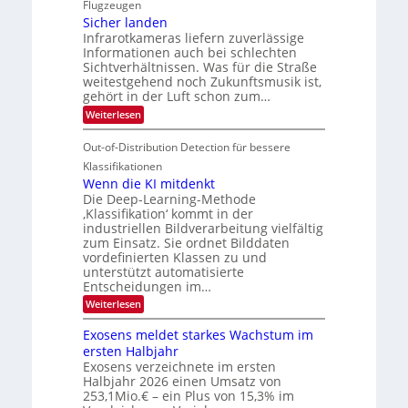
i
i
Flugzeugen
e
e
d
c
Sicher landen
m
r
Infrarotkameras liefern zuverlässige
e
h
s
i
Informationen auch bei schlechten
d
k
u
n
Sichtverhältnissen. Was für die Straße
T
e
weitestgehend noch Zukunftsmusik ist,
n
V
o
i
gehört in der Luft schon zum…
d
I
u
t
:
Weiterlesen
M
S
r
e
S
a
I
i
e
n
Out-of-Distribution Detection für bessere
n
O
c
n
h
Klassifikationen
t
N
a
e
Wenn die KI mitdenkt
i
T
r
u
Die Deep-Learning-Methode
S
e
l
f
‚Klassifikation‘ kommt in der
a
p
c
industriellen Bildverarbeitung vielfältig
d
n
e
h
zum Einsatz. Sie ordnet Bilddaten
d
e
c
e
T
vordefinierten Klassen zu und
r
n
unterstützt automatisierte
t
a
V
Entscheidungen im…
r
l
I
:
Weiterlesen
a
k
S
W
s
e
I
Exosens meldet starkes Wachstum im
n
O
ersten Halbjahr
n
Exosens verzeichnete im ersten
N
d
Halbjahr 2026 einen Umsatz von
i
2
e
253,1Mio.€ – ein Plus von 15,3% im
0
K