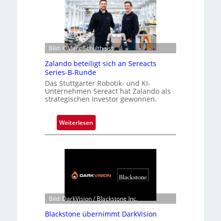
Bild: ©Marc Schultheiss
Zalando beteiligt sich an Sereacts
Series-B-Runde
Das Stuttgarter Robotik- und KI-
Unternehmen Sereact hat Zalando als
strategischen Investor gewonnen.
:
Weiterlesen
Z
a
l
a
n
d
o
Bild: DarkVision / Blackstone Inc.
b
Blackstone übernimmt DarkVision
e