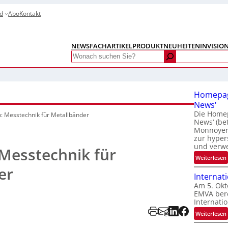
d
Abo
Kontakt
NEWS
FACHARTIKEL
PRODUKTNEUHEITEN
INVISIO
Search
Homepag
News‘
Die Homep
 Messtechnik für Metallbänder
News‘ (be
Monnoyer)
zur hyper
und verw
Messtechnik für
:
Weiterlesen
er
Internat
Am 5. Okt
EMVA bere
Internatio
:
Weiterlesen
I