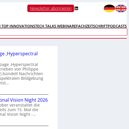
LinkedIn
Newsletter abonnieren
N TOP INNOVATIONS
TECH TALKS WEBINARE
FACHZEITSCHRIFT
PODCASTS
e ‚Hyperspectral
age ‚Hyperspectral
trieben von Philippe
 bündelt Nachrichten
spektralen Bildgebung
eist…
H
ional Vision Night 2026
o
ober veranstaltet die
m
its zum 15. Mal die
e
nal Vision Night -…
p
a
g