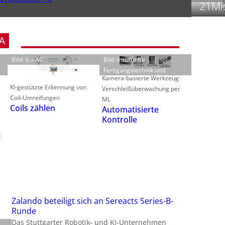
21Mio
t
A
Bild: iba AG
Bild: Institut für
Fertigungstechnik und
f
Kamera-basierte Werkzeug-
i
i
KI-gestützte Erkennung von
Verschleißüberwachung per
Coil-Umreifungen
ML
i
Coils zählen
Automatisierte
Kontrolle
t
-
f
t
-
i
Zalando beteiligt sich an Sereacts Series-B-
Runde
Das Stuttgarter Robotik- und KI-Unternehmen