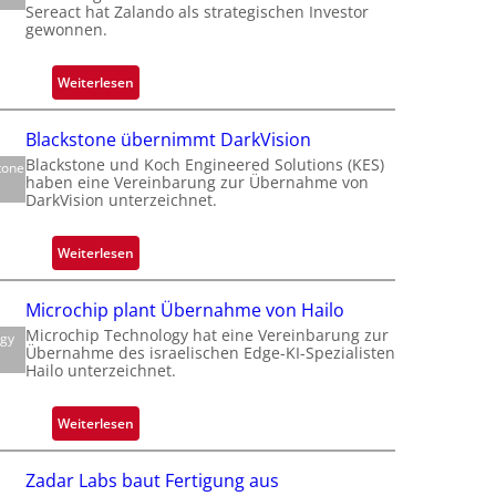
Sereact hat Zalando als strategischen Investor
gewonnen.
f
:
Weiterlesen
Z
t
a
t
Blackstone übernimmt DarkVision
l
Blackstone und Koch Engineered Solutions (KES)
tone
a
haben eine Vereinbarung zur Übernahme von
n
DarkVision unterzeichnet.
d
i
o
:
Weiterlesen
b
B
e
l
Microchip plant Übernahme von Hailo
t
a
Microchip Technology hat eine Vereinbarung zur
e
ogy
c
Übernahme des israelischen Edge-KI-Spezialisten
i
k
Hailo unterzeichnet.
l
s
i
t
:
Weiterlesen
g
o
M
t
n
i
s
Zadar Labs baut Fertigung aus
e
c