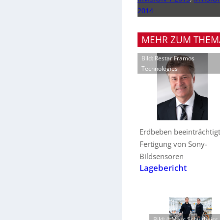
2014
MEHR ZUM THEM
Bild: Restar Framos
Technologies
Erdbeben beeinträchtig
Fertigung von Sony-
Bildsensoren
Lagebericht
Bild: ©Marc Schultheiss