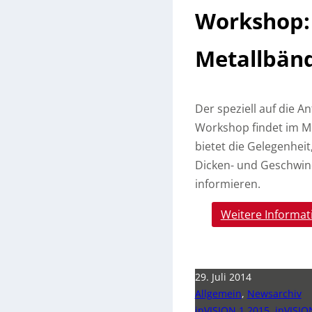
Workshop: 
Metallbän
Der speziell auf die 
Workshop findet im M
bietet die Gelegenhei
Dicken- und Geschwind
informieren.
Weitere Informat
29. Juli 2014
Allgemein
,
Newsarchiv
inVISION 1 2015
,
inVISIO