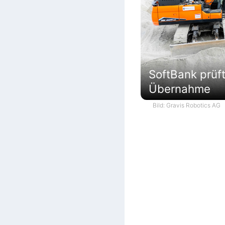
SoftBank prüf
Übernahme
Bild: Gravis Robotics AG