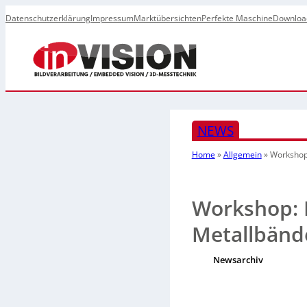
Datenschutzerklärung
Impressum
Marktübersichten
Perfekte Maschine
Downloa
NEWS
Home
»
Allgemein
»
Workshop:
Workshop: 
Metallbänd
Newsarchiv