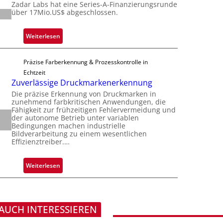
i
Zadar Labs hat eine Series-A-Finanzierungsrunde
ü
r
über 17Mio.US$ abgeschlossen.
c
b
o
h
e
c
a
:
Weiterlesen
r
h
n
Z
n
i
S
a
i
p
Präzise Farberkennung & Prozesskontrolle in
e
d
m
p
Echtzeit
r
a
m
Zuverlässige Druckmarkenerkennung
l
e
r
t
a
Die präzise Erkennung von Druckmarken in
a
L
D
zunehmend farbkritischen Anwendungen, die
n
c
a
Fähigkeit zur frühzeitigen Fehlervermeidung und
a
t
t
der autonome Betrieb unter variablen
b
r
Ü
Bedingungen machen industrielle
s
s
k
Bildverarbeitung zu einem wesentlichen
b
S
b
Effizienztreiber.…
V
e
e
a
i
r
r
u
s
:
Weiterlesen
n
i
t
i
Z
a
e
F
o
u
h
s
e
n
v
m
-
r
e
 AUCH INTERESSIEREN
e
B
t
r
v
-