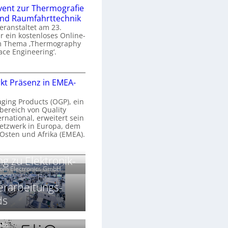
n
e
vent zur Thermografie
 und Raumfahrttechnik
e
H
veranstaltet am 23.
r
 ein kostenloses Online-
y
m Thema ‚Thermography
n
p
ace Engineering‘.
a
e
r
O
s
kt Präsenz in EMEA-
o
n
p
n
e
aging Products (OGP), ein
a
c
bereich von Quality
n
ernational, erweitert sein
V
e
r
etzwerk in Europa, dem
a
 Osten und Afrika (EMEA).
s
E
v
N
O
g zu Elektronik-
o
e
e
G
com Electronics GmbH
n
n
w
P
N
s
s
erarbeitungs-
z
ds
g
u
ä
h
r
r
T
k
Labs.
2
h