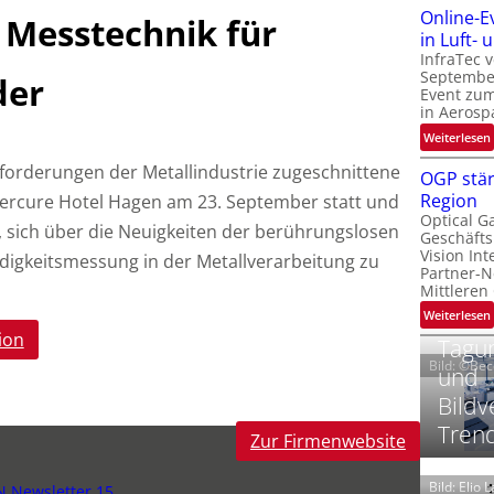
Online-E
Messtechnik für
t
‚
in Luft-
InfraTec 
September
der
Event zu
in Aerosp
t
:
Weiterlesen
i
Anforderungen der Metallindustrie zugeschnittene
OGP stär
Region
ercure Hotel Hagen am 23. September statt und
l
Optical G
i
t, sich über die Neuigkeiten der berührungslosen
Geschäfts
l
t
Vision Int
igkeitsmessung in der Metallverarbeitung zu
Partner-N
i
-
Mittleren
l
:
Weiterlesen
i
ion
Tagun
Bild: ©Be
und
t
Bildv
i
‘
t
Tren
Zur Firmenwebsite
t
Bild: Elio 
N Newsletter 15