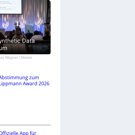
ynthetic Data
ium
as Wagner / Messe
Abstimmung zum
Lippmann Award 2026
Offizielle App für