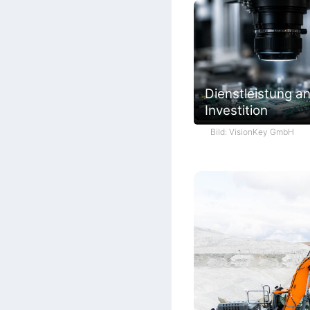
Dienstleistung an
Investition
Bild: VisionKey GmbH