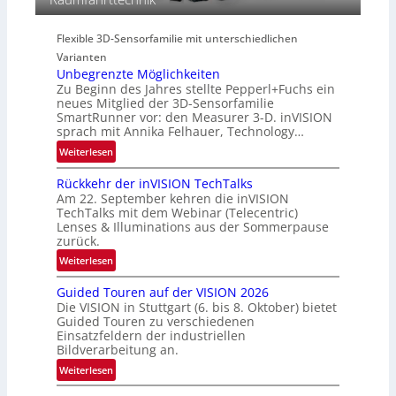
e
e
t
r
g
r
i
Flexible 3D-Sensorfamilie mit unterschiedlichen
i
a
e
Varianten
o
l
s
Unbegrenzte Möglichkeiten
n
N
-
Zu Beginn des Jahres stellte Pepperl+Fuchs ein
e
B
neues Mitglied der 3D-Sensorfamilie
w
SmartRunner vor: den Measurer 3-D. inVISION
-
sprach mit Annika Felhauer, Technology…
s
R
‘
:
Weiterlesen
u
U
n
Rückkehr der inVISION TechTalks
n
d
Am 22. September kehren die inVISION
b
e
TechTalks mit dem Webinar (Telecentric)
e
Lenses & Illuminations aus der Sommerpause
g
zurück.
r
:
Weiterlesen
e
R
n
Guided Touren auf der VISION 2026
ü
z
Die VISION in Stuttgart (6. bis 8. Oktober) bietet
c
t
Guided Touren zu verschiedenen
k
Einsatzfeldern der industriellen
e
k
Bildverarbeitung an.
M
e
:
ö
Weiterlesen
h
G
g
r