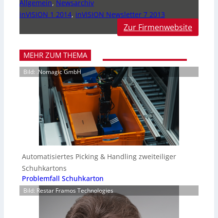
Allgemein
,
Newsarchiv
inVISION 1 2014
,
inVISION Newsletter 7 2013
Zur Firmenwebsite
MEHR ZUM THEMA
Bild: .Nomagic GmbH
Automatisiertes Picking & Handling zweiteiliger
Schuhkartons
Problemfall Schuhkarton
Bild: Restar Framos Technologies