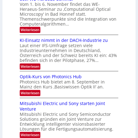
o
k
t
Vom 1. bis 6. November findet das WE-
0
s
d
-
Heraeus-Seminar zu ‚Computational Optical
e
2
e
u
Microscopy‘ in Bad Honnef statt.
n
n
6
Themenschwerpunkte sind die Integration von
s
n
k
m
Computeralgorithmen…
t
d
e
:
Weiterlesen
B
l
8
d
i
6
KI-Einsatz nimmt in der DACH-Industrie zu
e
l
9
t
Laut einer IFS-Umfrage setzen viele
.
d
s
Industrieunternehmen in Deutschland,
W
t
v
Österreich und der Schweiz bereits KI ein: 43%
E
a
befinden sich in der Pilotphase, 27%…
-
e
r
H
k
r
:
Weiterlesen
e
e
K
a
r
s
I
Optik-Kurs von Photonics Hub
a
r
W
-
e
Photonics Hub bietet am 8. September in
a
E
b
u
Mainz den Kurs ‚Basiswissen Optik II‘ an.
c
i
e
s
h
n
:
Weiterlesen
-
i
s
s
O
S
t
a
t
p
Mitsubishi Electric und Sony starten Joint
e
u
t
t
u
m
Venture
m
z
i
i
n
i
n
Mitsubishi Electric und Sony Semiconductor
k
n
m
i
Solutions gründen ein Joint Venture zur
-
g
a
e
m
K
Entwicklung intelligenter visionsbasierter
s
r
r
m
u
Lösungen für die Fertigungsautomatisierung.
-
s
t
r
:
t
Weiterlesen
i
s
T