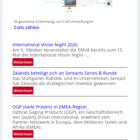
KI-gestützte Erkennung von Coil-Umreifungen
Coils zählen
International Vision Night 2026
Am 5. Oktober veranstaltet die EMVA bereits zum 15.
Mal die International Vision Night -…
:
Weiterlesen
I
Zalando beteiligt sich an Sereacts Series-B-Runde
n
Das Stuttgarter Robotik- und KI-Unternehmen Sereact
t
hat Zalando als strategischen Investor gewonnen.
e
:
Weiterlesen
r
Z
n
a
a
OGP stärkt Präsenz in EMEA-Region
l
t
Optical Gaging Products (OGP), ein Geschäftsbereich
a
i
von Quality Vision International, erweitert sein
n
o
Partner-Netzwerk in Europa, dem Mittleren Osten und
d
Afrika (EMEA).
n
o
a
:
Weiterlesen
b
l
O