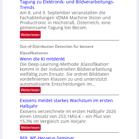
Tagung zu Elektronik- und Bildverarbeitungs-
u
l
d
Trends
i
i
e
Am 8. und 9. September veranstalten die
d
c
r
Fachabteilungen VDMA Machine Vision und
e
h
Productronic in Hochstraß, Österreich, eine
i
d
k
gemeinsame Tagung bei Becom.
n
T
e
:
Weiterlesen
V
o
i
T
I
u
t
Out-of-Distribution Detection für bessere
a
S
r
e
g
I
Klassifikationen
e
n
u
Wenn die KI mitdenkt
O
n
Die Deep-Learning-Methode ‚Klassifikation‘
n
N
a
kommt in der industriellen Bildverarbeitung
g
T
u
vielfältig zum Einsatz. Sie ordnet Bilddaten
z
e
vordefinierten Klassen zu und unterstützt
f
u
c
automatisierte Entscheidungen im…
d
E
h
:
Weiterlesen
e
l
T
W
r
e
e
a
Exosens meldet starkes Wachstum im ersten
V
n
k
Halbjahr
l
n
I
Exosens verzeichnete im ersten Halbjahr 2026
t
k
d
S
einen Umsatz von 253,1Mio.€ – ein Plus von
i
r
s
e
I
15,3% im Vergleich zum Vorjahr.
o
K
O
:
Weiterlesen
n
I
E
N
m
i
x
869. WE-Heraeus-Seminar
i
2