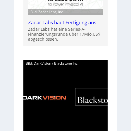
Bild: Zadar Labs, Inc.
Zadar Labs baut Fertigung aus
Zadar Labs hat eine Series-A-
Finanzierungsrunde über 17Mio.US$
abgeschlossen.
Bild: DarkVision / Blackstone Inc.