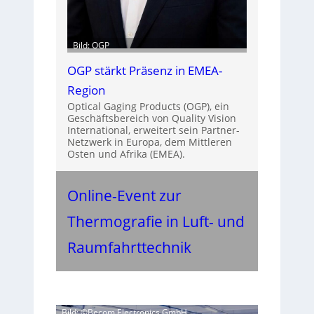
Bild: OGP
OGP stärkt Präsenz in EMEA-
Region
Optical Gaging Products (OGP), ein
Geschäftsbereich von Quality Vision
International, erweitert sein Partner-
Netzwerk in Europa, dem Mittleren
Osten und Afrika (EMEA).
Online-Event zur
Thermografie in Luft- und
Raumfahrttechnik
Bild: ©Becom Electronics GmbH