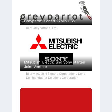
Greyparrot sichert 27Mio.US$
Bild: Greyparrot.AI Ltd.
Mitsubishi Electric und Sony starten
Joint Venture
Bild: Mitsubishi Electric Corporation / Sony
Semiconductor Solutions Corporation