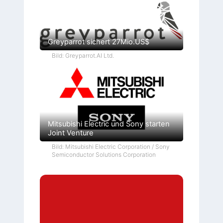
Greyparrot sichert 27Mio.US$
Bild: Greyparrot.AI Ltd.
Mitsubishi Electric und Sony starten
Joint Venture
Bild: Mitsubishi Electric Corporation / Sony
Semiconductor Solutions Corporation