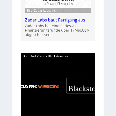
Bild: Zadar Labs, Inc.
Zadar Labs baut Fertigung aus
Zadar Labs hat eine Series-A-
Finanzierungsrunde über 17Mio.US$
abgeschlossen.
Bild: DarkVision / Blackstone Inc.