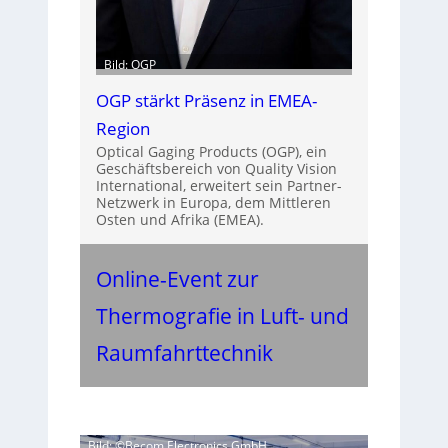
Bild: OGP
OGP stärkt Präsenz in EMEA-
Region
Optical Gaging Products (OGP), ein
Geschäftsbereich von Quality Vision
International, erweitert sein Partner-
Netzwerk in Europa, dem Mittleren
Osten und Afrika (EMEA).
Online-Event zur
Thermografie in Luft- und
Raumfahrttechnik
Bild: ©Becom Electronics GmbH