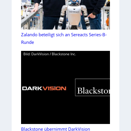
Zalando beteiligt sich an Sereacts Series-B-
Runde
Bild: DarkVision / Blackstone Inc.
Blackstone übernimmt DarkVision