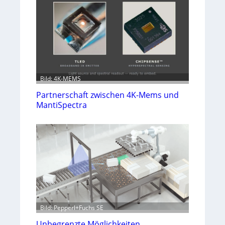
Bild: 4K-MEMS
Partnerschaft zwischen 4K-Mems und
MantiSpectra
Bild: Pepperl+Fuchs SE
Unbegrenzte Möglichkeiten