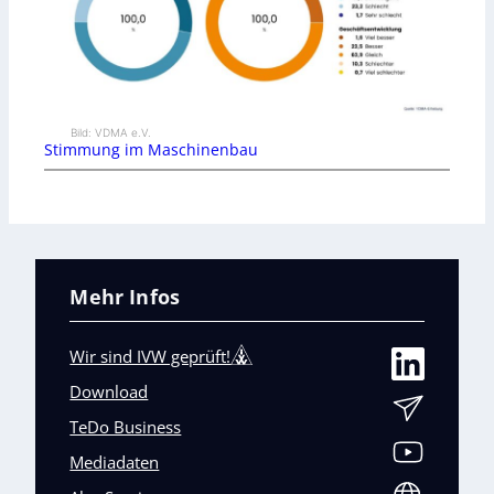
Bild: VDMA e.V.
Stimmung im Maschinenbau
Mehr Infos
Wir sind IVW geprüft!
Download
TeDo Business
Mediadaten