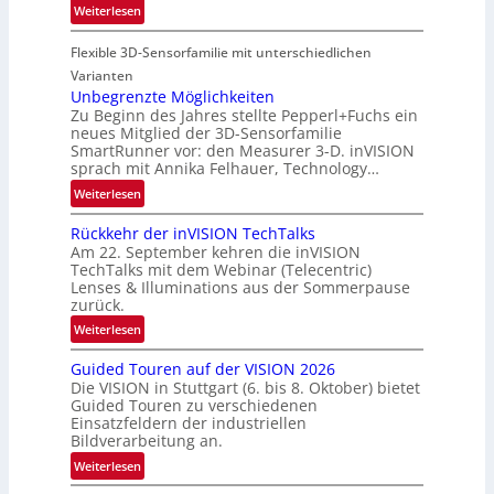
-
:
Weiterlesen
o
u
P
n
n
Flexible 3D-Sensorfamilie mit unterschiedlichen
a
d
r
Varianten
R
t
Unbegrenzte Möglichkeiten
a
Zu Beginn des Jahres stellte Pepperl+Fuchs ein
n
u
neues Mitglied der 3D-Sensorfamilie
e
SmartRunner vor: den Measurer 3-D. inVISION
m
r
sprach mit Annika Felhauer, Technology…
f
s
a
:
Weiterlesen
c
h
U
h
Rückkehr der inVISION TechTalks
r
n
a
Am 22. September kehren die inVISION
t
b
f
TechTalks mit dem Webinar (Telecentric)
t
e
t
Lenses & Illuminations aus der Sommerpause
e
g
zurück.
z
c
r
w
:
Weiterlesen
h
e
i
R
n
n
s
Guided Touren auf der VISION 2026
ü
i
z
Die VISION in Stuttgart (6. bis 8. Oktober) bietet
c
c
k
t
Guided Touren zu verschiedenen
h
k
Einsatzfeldern der industriellen
e
e
k
Bildverarbeitung an.
M
n
e
:
ö
Weiterlesen
4
h
G
g
K