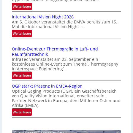
:
Weiterlesen
H
International Vision Night 2026
o
Am 5. Oktober veranstaltet die EMVA bereits zum 15.
m
Mal die International Vision Night -…
e
:
Weiterlesen
p
I
a
n
g
Online-Event zur Thermografie in Luft- und
t
e
Raumfahrttechnik
e
‚
InfraTec veranstaltet am 23. September ein
r
H
kostenloses Online-Event zum Thema ‚Thermography
n
y
in Aerospace Engineering‘.
a
p
:
Weiterlesen
t
e
O
i
r
OGP stärkt Präsenz in EMEA-Region
n
o
Optical Gaging Products (OGP), ein Geschäftsbereich
s
l
n
von Quality Vision International, erweitert sein
p
i
Partner-Netzwerk in Europa, dem Mittleren Osten und
a
e
n
Afrika (EMEA).
l
c
e
:
Weiterlesen
V
t
-
O
i
r
E
G
s
a
v
P
i
l
e
Bild: ©Becom Electronics GmbH