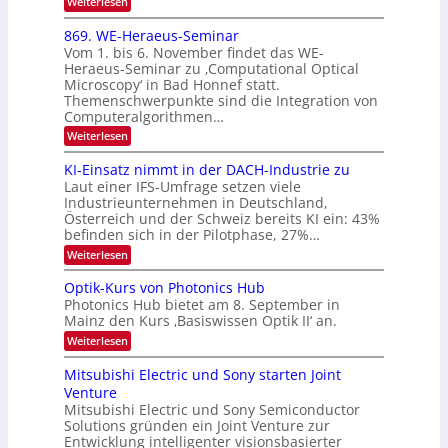
2
:
Weiterlesen
I
E
0
m
x
869. WE-Heraeus-Seminar
i
2
o
t
Vom 1. bis 6. November findet das WE-
s
6
d
Heraeus-Seminar zu ‚Computational Optical
e
e
Microscopy‘ in Bad Honnef statt.
n
n
Themenschwerpunkte sind die Integration von
s
k
m
Computeralgorithmen…
t
e
:
Weiterlesen
l
8
d
6
KI-Einsatz nimmt in der DACH-Industrie zu
e
9
t
Laut einer IFS-Umfrage setzen viele
.
s
Industrieunternehmen in Deutschland,
W
t
Österreich und der Schweiz bereits KI ein: 43%
E
a
befinden sich in der Pilotphase, 27%…
-
r
H
k
:
Weiterlesen
e
e
K
r
s
I
Optik-Kurs von Photonics Hub
a
W
-
e
Photonics Hub bietet am 8. September in
a
E
u
Mainz den Kurs ‚Basiswissen Optik II‘ an.
c
i
s
h
n
:
Weiterlesen
-
s
s
O
S
t
a
p
Mitsubishi Electric und Sony starten Joint
e
u
t
t
m
Venture
m
z
i
i
i
n
Mitsubishi Electric und Sony Semiconductor
k
n
m
i
Solutions gründen ein Joint Venture zur
-
a
e
m
K
Entwicklung intelligenter visionsbasierter
r