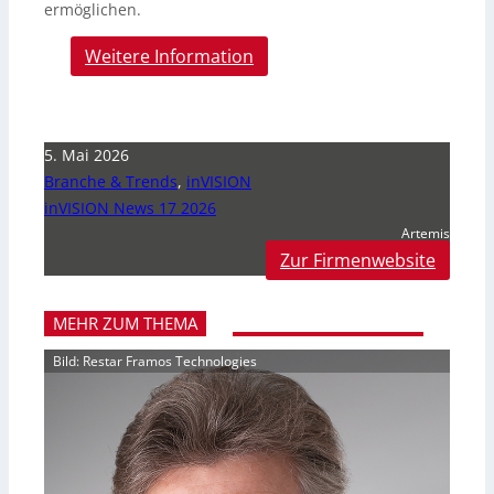
ermöglichen.
Weitere Information
5. Mai 2026
Branche & Trends
,
inVISION
inVISION News 17 2026
Artemis
Zur Firmenwebsite
MEHR ZUM THEMA
Bild: Restar Framos Technologies