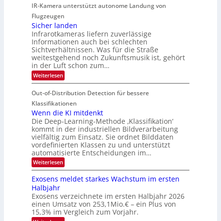
r
IR-Kamera unterstützt autonome Landung von
u
l
-
d
i
i
Flugzeugen
M
e
d
c
Sicher landen
e
r
Infrarotkameras liefern zuverlässige
e
h
m
i
Informationen auch bei schlechten
d
k
s
n
Sichtverhältnissen. Was für die Straße
T
e
u
weitestgehend noch Zukunftsmusik ist, gehört
V
o
i
in der Luft schon zum…
n
I
u
t
d
:
Weiterlesen
S
r
e
S
M
I
i
e
n
Out-of-Distribution Detection für bessere
a
O
c
n
n
h
Klassifikationen
N
a
e
t
Wenn die KI mitdenkt
T
r
u
Die Deep-Learning-Methode ‚Klassifikation‘
i
e
l
f
kommt in der industriellen Bildverarbeitung
a
S
c
vielfältig zum Einsatz. Sie ordnet Bilddaten
d
n
p
h
vordefinierten Klassen zu und unterstützt
d
e
e
e
T
automatisierte Entscheidungen im…
r
n
c
a
:
Weiterlesen
V
t
W
l
I
e
r
Exosens meldet starkes Wachstum im ersten
k
n
S
a
Halbjahr
s
n
I
Exosens verzeichnete im ersten Halbjahr 2026
d
O
einen Umsatz von 253,1Mio.€ – ein Plus von
i
e
15,3% im Vergleich zum Vorjahr.
N
K