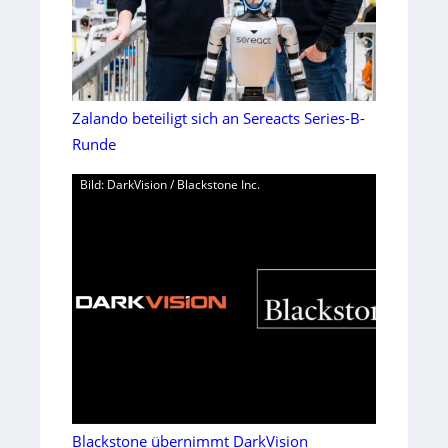
Zalando beteiligt sich an Sereacts Series-B-
Runde
Bild: DarkVision / Blackstone Inc.
Blackstone übernimmt DarkVision