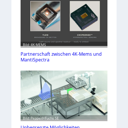
Bild: 4K-MEMS
Partnerschaft zwischen 4K-Mems und
MantiSpectra
Bild: Pepperl+Fuchs SE
Unbegrenzte Möglichkeiten