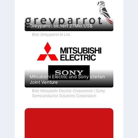
Greyparrot sichert 27Mio.US$
Bild: Greyparrot.AI Ltd.
Mitsubishi Electric und Sony starten
Joint Venture
Bild: Mitsubishi Electric Corporation / Sony
Semiconductor Solutions Corporation