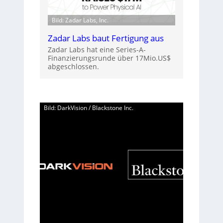
Bild: Zadar Labs, Inc.
Zadar Labs baut Fertigung aus
Zadar Labs hat eine Series-A-
Finanzierungsrunde über 17Mio.US$
abgeschlossen.
Bild: DarkVision / Blackstone Inc.