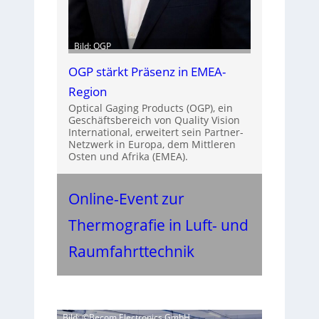
Bild: OGP
OGP stärkt Präsenz in EMEA-
Region
Optical Gaging Products (OGP), ein
Geschäftsbereich von Quality Vision
International, erweitert sein Partner-
Netzwerk in Europa, dem Mittleren
Osten und Afrika (EMEA).
Online-Event zur
Thermografie in Luft- und
Raumfahrttechnik
Bild: ©Becom Electronics GmbH