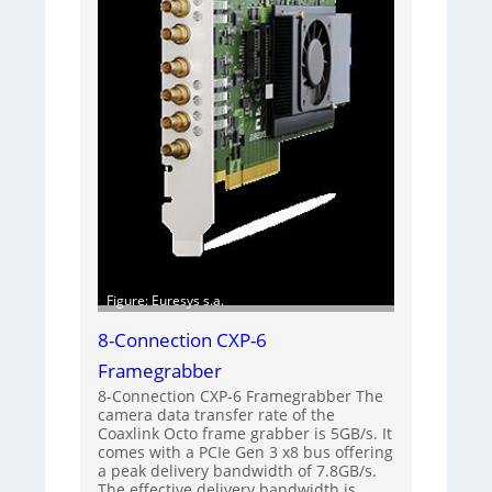
Figure: Euresys s.a.
8-Connection CXP-6
Framegrabber
8-Connection CXP-6 Framegrabber The
camera data transfer rate of the
Coaxlink Octo frame grabber is 5GB/s. It
comes with a PCIe Gen 3 x8 bus offering
a peak delivery bandwidth of 7.8GB/s.
The effective delivery bandwidth is