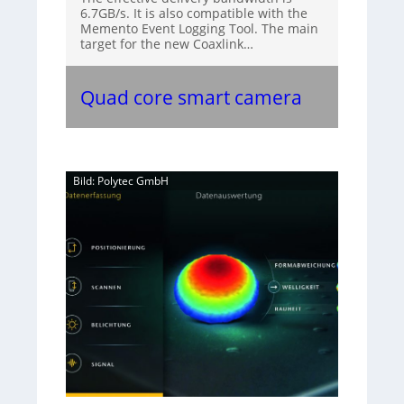
6.7GB/s. It is also compatible with the
Memento Event Logging Tool. The main
target for the new Coaxlink…
Quad core smart camera
Bild: Polytec GmbH