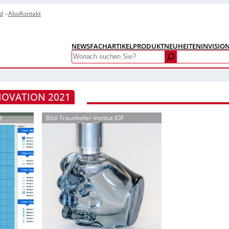
d
Abo
Kontakt
NEWS
FACHARTIKEL
PRODUKTNEUHEITEN
INVISIO
Search
NOVATION 2021
H
Bild: Fraunhofer-Institut IOF