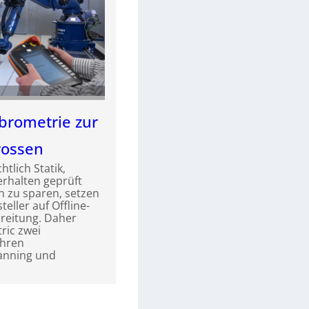
brometrie zur
rossen
tlich Statik,
rhalten geprüft
 zu sparen, setzen
ller auf Offline-
reitung. Daher
ric zwei
ahren
anning und