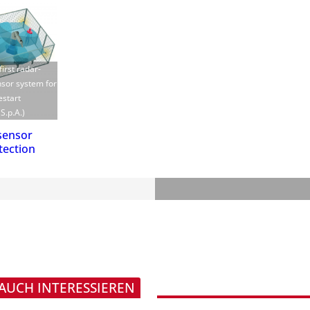
irst radar-
nsor system for
estart
S.p.A.)
sensor
tection
 AUCH INTERESSIEREN