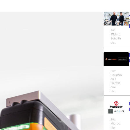
Bild:
©Marc
Schulth
eiss
Bild:
DarkVisi
on /
Blackst
one
Inc.
Bild:
Microc
hip