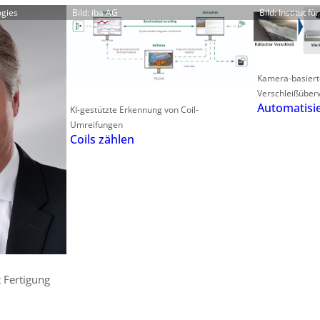
ogies
Bild: iba AG
Bild: Institut f
Kamera-basiert
Verschleißüber
Automatisie
KI-gestützte Erkennung von Coil-
Umreifungen
Coils zählen
 Fertigung