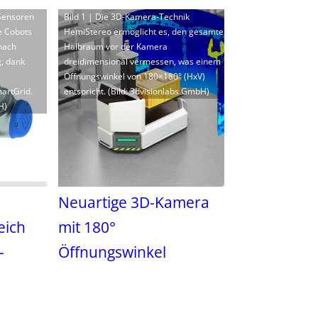
-Sensoren
Bild 1 | Die 3D-Kamera-Technik
e Cobots
HemiStereo ermöglicht es, den gesamte
nach
Halbraum vor der Kamera
, dank
dreidimensional vermessen, was einem
Öffnungswinkel von 180×180° (HxV)
artGrid.
entspricht. (Bild: 3dvisionlabs GmbH)
H)
Neuartige 3D-Kamera
eich
mit 180°
-
Öffnungswinkel