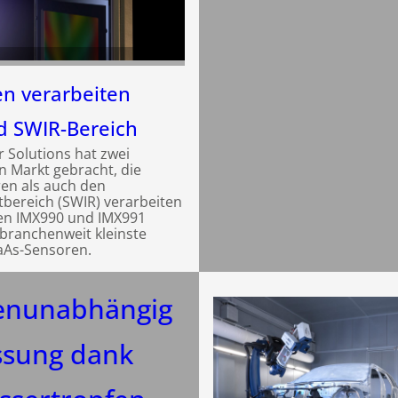
n verarbeiten
d SWIR-Bereich
 Solutions hat zwei
n Markt gebracht, die
en als auch den
tbereich (SWIR) verarbeiten
en IMX990 und IMX991
branchenweit kleinste
GaAs-Sensoren.
enunabhängig
ssung dank