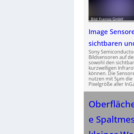
Bild: Framos GmbH
Image Sensore
sichtbaren un
Sony Semiconductor
Bildsensoren auf de
sowohl den sichtbar
kurzwelligen Infraro
können. Die Sensor
nutzen mit 5µm die 
Pixelgröße aller In
Oberfläch
e Spaltme