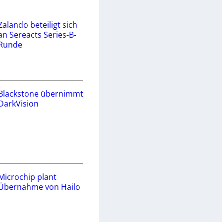
Zalando beteiligt sich
an Sereacts Series-B-
Runde
Blackstone übernimmt
DarkVision
Microchip plant
Übernahme von Hailo