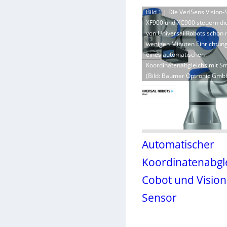
Bild 1 | Die VeriSens Vision
XF900 und XC900 steuern di
von Universal Robots schon 
wenigen Minuten Einrichtung
eines automatischen
Koordinatenabgleichs mit Sm
(Bild: Baumer Optronic Gmb
Automatischer
Koordinatenabgl
Cobot und Vision
Sensor