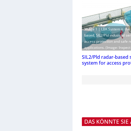
Image 1 | LBK System is the f
based, SIL2/Pld industrial se
access protection and safe r
applications. (Image: Inxpect 
SIL2/Pld radar-based 
system for access pro
DAS KÖNNTE SIE