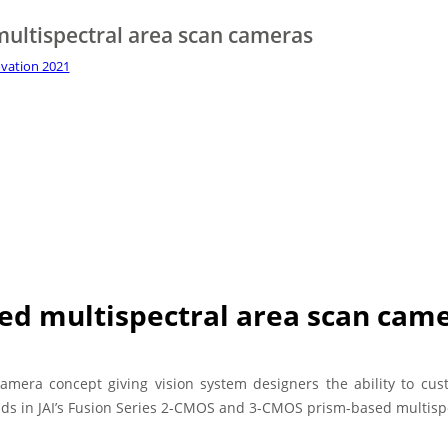
ultispectral area scan cameras
vation 2021
ed multispectral area scan cam
camera concept giving vision system designers the ability to cus
nds in JAI’s Fusion Series 2-CMOS and 3-CMOS prism-based multisp