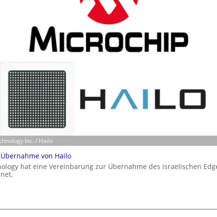
chnology Inc. / Hailo
t Übernahme von Hailo
ology hat eine Vereinbarung zur Übernahme des israelischen Edge
net.