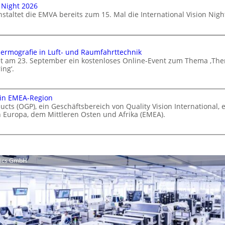
n Night 2026
staltet die EMVA bereits zum 15. Mal die International Vision Nigh
hermografie in Luft- und Raumfahrttechnik
tet am 23. September ein kostenloses Online-Event zum Thema ‚Th
ng‘.
 in EMEA-Region
cts (OGP), ein Geschäftsbereich von Quality Vision International, e
 Europa, dem Mittleren Osten und Afrika (EMEA).
nics GmbH