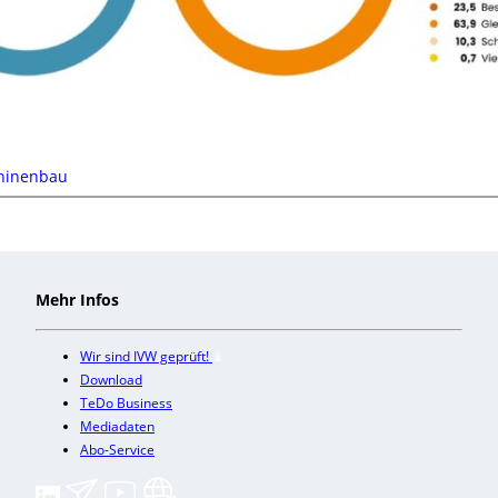
hinenbau
Mehr Infos
Wir sind IVW geprüft!
Download
TeDo Business
Mediadaten
Abo-Service