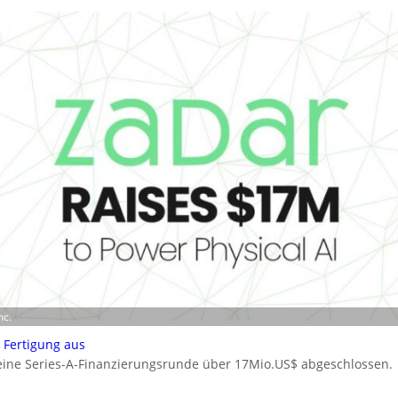
nc.
 Fertigung aus
eine Series-A-Finanzierungsrunde über 17Mio.US$ abgeschlossen.