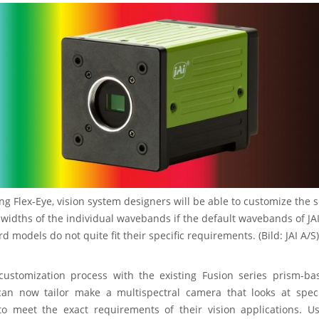
ng Flex-Eye, vision system designers will be able to customize the s
 widths of the individual wavebands if the default wavebands of JAI
d models do not quite fit their specific requirements. (Bild: JAI A/S)
ustomization process with the existing Fusion series prism-ba
an now tailor make a multispectral camera that looks at speci
 meet the exact requirements of their vision applications. Usi