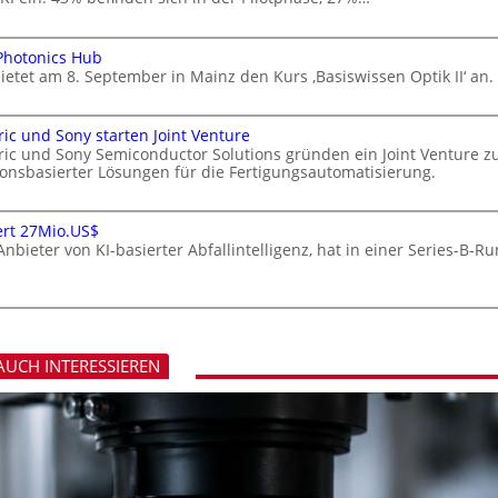
Photonics Hub
etet am 8. September in Mainz den Kurs ‚Basiswissen Optik II‘ an.
ric und Sony starten Joint Venture
tric und Sony Semiconductor Solutions gründen ein Joint Venture z
sionsbasierter Lösungen für die Fertigungsautomatisierung.
ert 27Mio.US$
Anbieter von KI-basierter Abfallintelligenz, hat in einer Series-B-
AUCH INTERESSIEREN