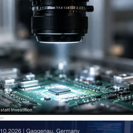
statt Investition
bH