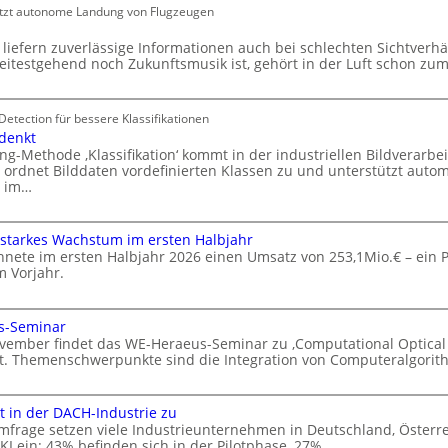
ützt autonome Landung von Flugzeugen
 liefern zuverlässige Informationen auch bei schlechten Sichtverhä
weitestgehend noch Zukunftsmusik ist, gehört in der Luft schon zu
 Detection für bessere Klassifikationen
denkt
g-Methode ‚Klassifikation‘ kommt in der industriellen Bildverarbeit
 ordnet Bilddaten vordefinierten Klassen zu und unterstützt autom
n im…
starkes Wachstum im ersten Halbjahr
hnete im ersten Halbjahr 2026 einen Umsatz von 253,1Mio.€ – ein 
m Vorjahr.
s-Seminar
ovember findet das WE-Heraeus-Seminar zu ‚Computational Optical 
tt. Themenschwerpunkte sind die Integration von Computeralgori
t in der DACH-Industrie zu
Umfrage setzen viele Industrieunternehmen in Deutschland, Österr
KI ein: 43% befinden sich in der Pilotphase, 27%…