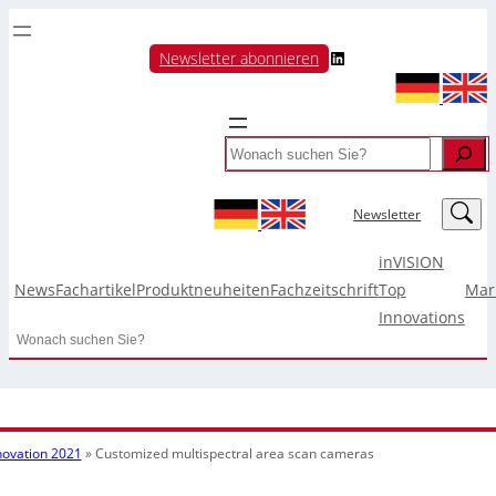
LinkedIn
Newsletter abonnieren
Search
LinkedIn
Newsletter
inVISION
News
Fachartikel
Produktneuheiten
Fachzeitschrift
Top
Mar
Innovations
Search
novation 2021
»
Customized multispectral area scan cameras