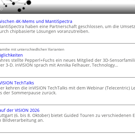
io
zwischen 4K-Mems und MantiSpectra
ntiSpectra haben eine Partnerschaft geschlossen, um die Umset
urch chipbasierte Lösungen voranzutreiben.
amilie mit unterschiedlichen Varianten
glichkeiten
ahres stellte Pepperl+Fuchs ein neues Mitglied der 3D-Sensorfami
er 3-D. inVISION sprach mit Annika Felhauer, Technology…
VISION TechTalks
r kehren die inVISION TechTalks mit dem Webinar (Telecentric) L
us der Sommerpause zurück.
uf der VISION 2026
uttgart (6. bis 8. Oktober) bietet Guided Touren zu verschiedenen 
n Bildverarbeitung an.