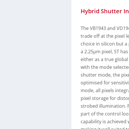
Hybrid Shutter I
The VB1943 and VD1943
trade off at the pixel 
choice in silicon but 
a 2.25µm pixel, ST ha
either as a true globa
with the mode selected
shutter mode, the pix
optimised for sensitiv
mode, all pixels integ
pixel storage for dist
strobed illumination.
part of the control lo
capability is achieved w