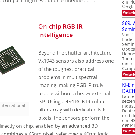
 to compact, high resolution embedded and
ein Pl
Vergle
Weiterl
869. 
On-chip RGB-IR
Semi
intelligence
Vom 1
finde
Semin
Optica
Beyond the shutter architecture,
Honnef
Theme
Vx1943 sensors also address one
die In
Compu
of the toughest practical
Weiterl
problems in multispectral
KI-Ei
imaging: making RGB IR truly
DACH-
usable without a heavy external
Laut e
setzen
ISP. Using a 4×4 RGB-IR colour
International
Indus
filter array with dedicated NIR
Deutsc
und de
pixels, the sensors perform the
ein: 4
der P
directly on chip, enabled by an advanced 3D
Weiterl
t combines a 65nm pixel wafer over a 40nm logic