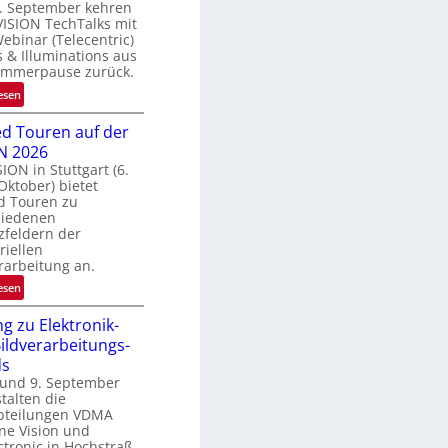
. September kehren
e
VISION TechTalks mit
g
binar (Telecentric)
r
 & Illuminations aus
e
ommerpause zurück.
n
:
esen
z
R
t
d Touren auf der
ü
e
N 2026
c
M
SION in Stuttgart (6.
k
ö
 Oktober) bietet
k
g
d Touren zu
e
hiedenen
l
h
zfeldern der
i
r
riellen
c
rarbeitung an.
d
h
e
:
esen
k
r
G
e
i
g zu Elektronik-
u
i
n
ildverarbeitungs-
i
t
V
ds
d
e
I
 und 9. September
e
n
talten die
S
d
bteilungen VDMA
I
T
ne Vision und
O
o
tronic in Hochstraß,