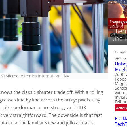
Bild: Infr
‚
t
Onlin
Therm
-
und 
i
Flexibl
i
untersc
-
Unbe
t
Mögli
-
Zu Beg
: STMicroelectronics International NV
Peppe
l
Mitgli
Senso
ows the classic shutter trade off. With a rolling
vor: d
inVISI
resses line by line across the array: pixels stay
Felha
nd noise performance are strong, and HDR
Weiterl
‘
tively straightforward. The downside is that fast
Rückk
ght cause the familiar skew and jello artifacts
TechT