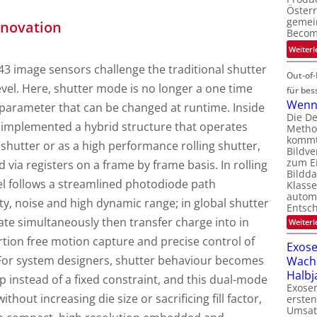
Österr
gemei
nnovation
Becom
Weiterl
 image sensors challenge the traditional shutter
Out-of-
level. Here, shutter mode is no longer a one time
für bes
Wenn 
a parameter that can be changed at runtime. Inside
Die D
s implemented a hybrid structure that operates
Method
kommt 
l shutter or as a high performance rolling shutter,
Bildve
zum Ei
 via registers on a frame by frame basis. In rolling
Bildda
el follows a streamlined photodiode path
Klasse
automa
ity, noise and high dynamic range; in global shutter
Entsc
rate simultaneously then transfer charge into in
Weiterl
ortion free motion capture and precise control of
Exose
 For system designers, shutter behaviour becomes
Wach
Halbj
op instead of a fixed constraint, and this dual-mode
Exosen
ithout increasing die size or sacrificing fill factor,
ersten
Umsat