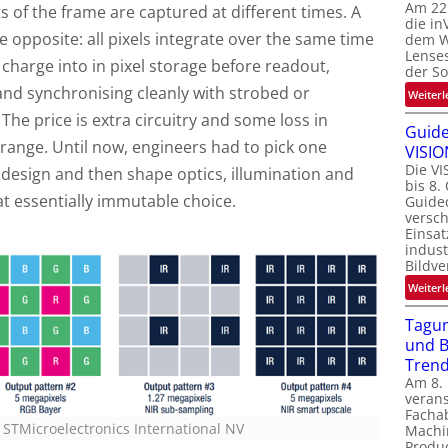
Am 22
s of the frame are captured at different times. A
die in
e opposite: all pixels integrate over the same time
dem We
Lenses
charge into in pixel storage before readout,
der S
nd synchronising cleanly with strobed or
Weiterl
. The price is extra circuitry and some loss in
Guide
 range. Until now, engineers had to pick one
VISIO
Die VI
 design and then shape optics, illumination and
bis 8.
t essentially immutable choice.
Guide
versc
Einsat
indust
Bildve
Weiterl
Tagun
und B
Tren
Am 8.
verans
Facha
: STMicroelectronics International NV
Machi
Produc