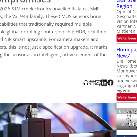
OGP stär
utzen. Zweitens integriert der
VX1943
On-Chip-RGBIR-Verarbeitung
: Über
l
Region
026 STMicroelectronics unveiled its latest 5MP
Pixel-Wafer 65 nm + Logik 40 nm) trennt der Sensor
Optical G
ekt im Chip
, bereinigt
RGB-Daten von IR-Anteilen
und gibt ein
s, the Vx1943 family. These CMOS sensors bring
Geschäfts
l
ignal
aus. Parallel erzeugt eine dedizierte Pipeline mittels
Vision Int
abilities that traditionally required multiple
fgelöstes 5MP-NIR-Bild
mit deutlich höherer Schärfe als
Partner-N
i
Mittleren
e global or rolling shutter, on chip HDR, real time
einfache externe Interpolation. Damit sollen
Multispektral-Kameras
deutlich einfacher
er externer ISP/Optik-Aufwand) – mit Einsatzfeldern wie
:
Weiterlesen
nd NIR smart upscaling. For camera makers and
i
nkl. Liveness),
Drohnen
,
Traffic-/Security-Kameras
bis hin zu
t
rs, this is not just a specification upgrade, it marks
Homepag
ildsensoren benötigten. Sensoren sind bereits als
ng the sensor as an intelligent, active element of the
News‘
r.
i
Die Homep
l
i
News‘ (be
t
i
Monnoyer)
zur hyper
t
und verwei
t
zugänglic
eigene…
t
i
:
Weiterlesen
Bild: Elio 
21Mio
i