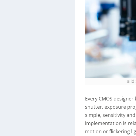
Bild
Every CMOS designer kn
shutter, exposure prog
simple, sensitivity a
implementation is rela
motion or flickering li