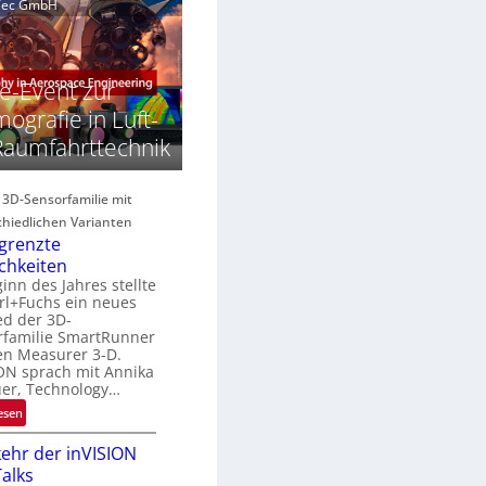
e
g
aTec GmbH
n
a
e
E
c
M
H
E
s
e-Event zur
y
A
S
p
ografie in Luft-
e
e
Raumfahrttechnik
R
r
r
e
s
g
e
p
e 3D-Sensorfamilie mit
s
e
hiedlichen Varianten
o
c
grenzte
n
B
chkeiten
r
inn des Jahres stellte
R
a
rl+Fuchs ein neues
u
ed der 3D-
n
N
rfamilie SmartRunner
d
en Measurer 3-D.
e
ON sprach mit Annika
e
w
uer, Technology…
s
:
esen
U
ehr der inVISION
n
alks
b