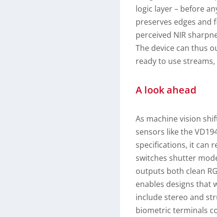
logic layer – before a
preserves edges and fi
perceived NIR sharpne
The device can thus ou
ready to use streams, 
A look ahead
As machine vision shift
sensors like the VD19
specifications, it can
switches shutter mode
outputs both clean RGB
enables designs that 
include stereo and str
biometric terminals co