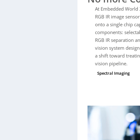
HDR
(Rolling) n
At Embedded World 2
eine 3D-Stack-Architektur (
sichtbares Licht und NIR dir
RGB IR image sensor
IR-korrigiertes RGB-Bayer-S
onto a single chip cap
„Smart Upscale“ ein
voll au
components: selectabl
und kompakter werden (wenig
RGB IR separation a
Machine Vision
,
Biometrie
(i
vision system designe
Systemen, die bisher zwei B
a shift toward treati
Evaluationsmuster verfügba
vision pipeline.
Spectral Imaging