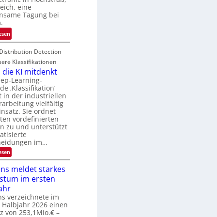
N
u
eich, eine
T
nsame Tagung bei
r
e
.
e
c
n
:
esen
h
a
T
T
u
Distribution Detection
a
a
f
g
sere Klassifikationen
l
d
u
die KI mitdenkt
k
e
n
eep-Learning-
s
e ‚Klassifikation‘
r
g
in der industriellen
V
z
rarbeitung vielfältig
I
u
nsatz. Sie ordnet
S
E
ten vordefinierten
I
l
n zu und unterstützt
O
tisierte
e
heidungen im…
N
k
:
esen
2
t
W
0
r
e
ns meldet starkes
2
o
n
stum im ersten
n
6
n
d
ahr
i
i
s verzeichnete im
k
e
 Halbjahr 2026 einen
K
-
z von 253,1Mio.€ –
I