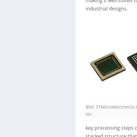
making it well suited
industrial designs.
Bild: STMicroelectronics 
NV
key processing steps 
stacked structure tha