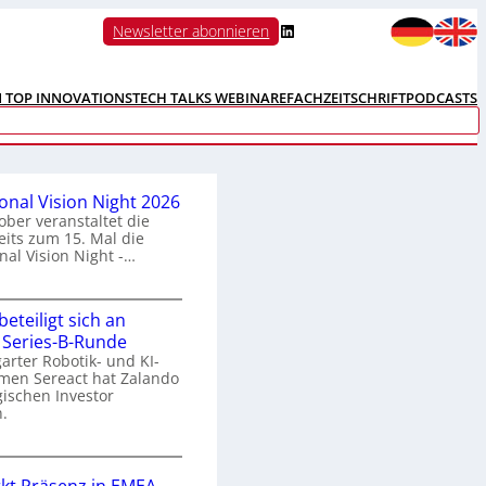
LinkedIn
Newsletter abonnieren
N TOP INNOVATIONS
TECH TALKS WEBINARE
FACHZEITSCHRIFT
PODCASTS
ional Vision Night 2026
ober veranstaltet die
its zum 15. Mal die
nal Vision Night -…
eteiligt sich an
n
 Series-B-Runde
arter Robotik- und KI-
e
men Sereact hat Zalando
r
gischen Investor
n
.
a
Z
a
o