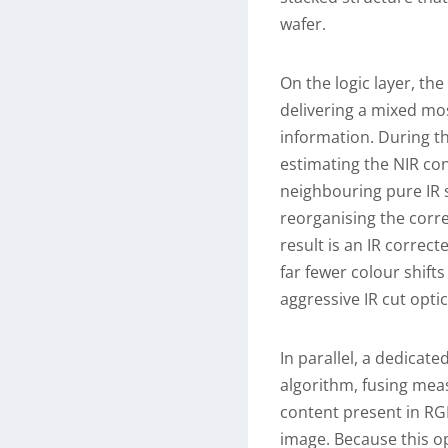
wafer.
On the logic layer, the
delivering a mixed mosa
information. During th
estimating the NIR con
neighbouring pure IR 
reorganising the corr
result is an IR correc
far fewer colour shifts
aggressive IR cut optic
In parallel, a dedicat
algorithm, fusing mea
content present in RGB
image. Because this o