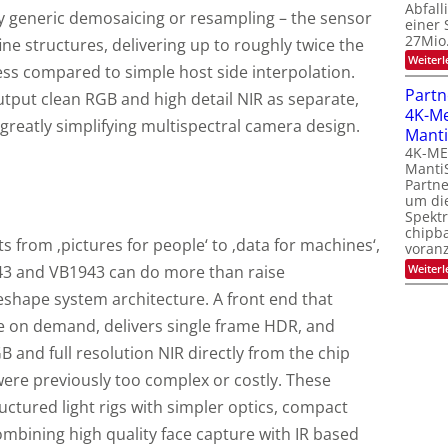
Abfall
ny generic demosaicing or resampling – the sensor
einer 
27Mio
ne structures, delivering up to roughly twice the
Weiterl
ss compared to simple host side interpolation.
Partn
tput clean RGB and high detail NIR as separate,
4K-M
greatly simplifying multispectral camera design.
Manti
4K-M
Manti
Partne
um di
Spekt
chipb
s from ‚pictures for people‘ to ‚data for machines‘,
voranz
Weiterl
43 and VB1943 can do more than raise
 reshape system architecture. A front end that
 on demand, delivers single frame HDR, and
 and full resolution NIR directly from the chip
were previously too complex or costly. These
uctured light rigs with simpler optics, compact
mbining high quality face capture with IR based