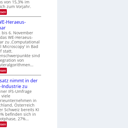
u
us von 15,3% im
m
i
n
ich zum Vorjahr.
t
d
:
esen
d
E
B
e
x
WE-Heraeus-
n
i
o
k
nar
l
s
t
e
. bis 6. November
d
n
t das WE-Heraeus-
v
s
ar zu ‚Computational
e
m
l Microscopy‘ in Bad
e
r
 statt.
l
a
nschwerpunkte sind
d
tegration von
e
r
t
teralgorithmen…
b
s
:
esen
e
t
8
a
i
6
nsatz nimmt in der
r
t
9
k
Industrie zu
.
u
e
W
iner IFS-Umfrage
s
n
E
 viele
W
g
-
a
trieunternehmen in
H
s
c
hland, Österreich
e
h
-
r Schweiz bereits KI
r
s
3% befinden sich in
T
a
t
ilotphase, 27%…
e
r
u
u
m
:
esen
e
s
i
K