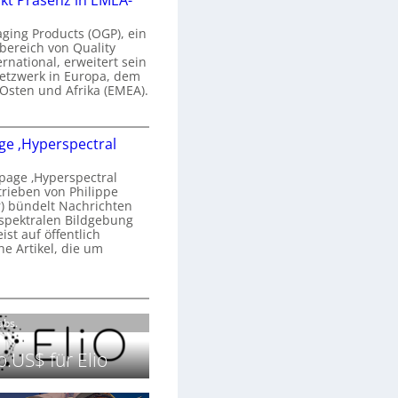
kt Präsenz in EMEA-
n
a
aging Products (OGP), ein
a
n
bereich von Quality
ernational, erweitert sein
d
V
etzwerk in Europa, dem
o
 Osten und Afrika (EMEA).
b
s
e
O
o
e ‚Hyperspectral
G
e
n
P
N
age ‚Hyperspectral
s
trieben von Philippe
g
 bündelt Nachrichten
ä
g
spektralen Bildgebung
h
r
st auf öffentlich
k
s
he Artikel, die um
2
0
P
c
2
r
h
H
6
ä
a
o
Labs.
s
n
m
e
S
e
.US$ für Elio
n
e
p
z
r
a