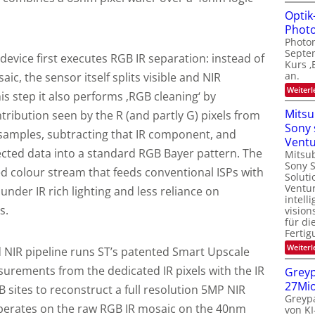
Optik
Photo
Photon
Septe
 device first executes RGB IR separation: instead of
Kurs ‚
an.
ic, the sensor itself splits visible and NIR
Weiterl
is step it also performs ‚RGB cleaning‘ by
Mitsu
tribution seen by the R (and partly G) pixels from
Sony 
samples, subtracting that IR component, and
Vent
ected data into a standard RGB Bayer pattern. The
Mitsub
Sony 
ted colour stream that feeds conventional ISPs with
Soluti
Ventur
 under IR rich lighting and less reliance on
intell
s.
vision
für di
Fertig
Weiterl
ed NIR pipeline runs ST’s patented Smart Upscale
surements from the dedicated IR pixels with the IR
Greyp
27Mi
 sites to reconstruct a full resolution 5MP NIR
Greypa
perates on the raw RGB IR mosaic on the 40nm
von KI